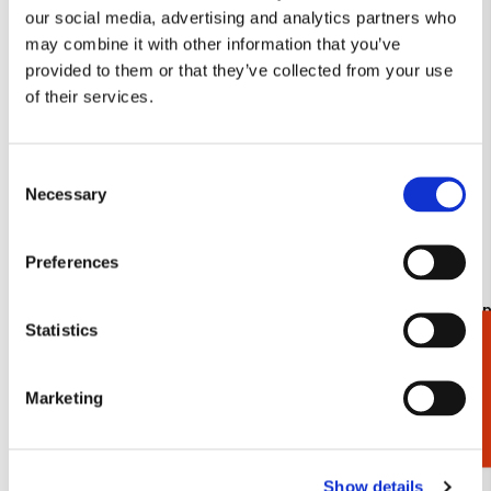
our social media, advertising and analytics partners who
verlanglijst
may combine it with other information that you’ve
provided to them or that they’ve collected from your use
of their services.
Consent
Necessary
Selection
Preferences
Kaartenmapje met env, vierkant: White
Kaartenmapj
Statistics
Elegance, Janneke Brinkman-Salentijn
Niek van de
Cadeaukiezer
€ 9,99
€ 9,99
Marketing
Bekijk alles van The Fitzwilliam Museum
Show details