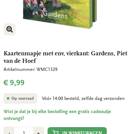
VERGROOT AFBEELDING
VERGROOT AFBEELDING
Kaartenmapje met env, vierkant: Gardens, Piet
van de Hoef
Artikelnummer: WMC1329
€ 9,99
Vóór 14:00 besteld, zelfde dag verzonden
Op voorraad
Wist je dat je bij elke bestelling een gratis cadeautje
ontvangt?
Aantal
Min
Plus
IN WINKELWAGEN
-
+