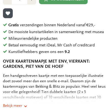
1
1
TOEVOEGEN AAN VERLANGLIJST
Gratis
verzendingen binnen Nederland vanaf €29,-
De mooiste kunstartikelen in samenwerking met musea
Milieuvriendelijke producten
Betaal eenvoudig met iDeal, Mr Cash of creditcard
Kunstliefhebbers geven ons een
9.2
OVER KAARTENMAPJE MET ENV, VIERKANT:
GARDENS, PIET VAN DE HOEF
OMSCHRIJVING
Een handgeschreven kaartje met een toepasselijke illustratie
doet zoveel meer dan een snelle e-mail. Daarom zijn de
kaartenmapjes van Bekking & Blitz zo populair. Heel veel keus
voor elke gelegenheid! Tien dubbele kaarten (2 x 5
verschillende motieven) of 10 verschillende kaarten met 10
luxe enveloppen, netjes opgeborgen in een aantrekkelijk
Bekijk meer
kaartenmapje. Op de achterkant van het mapje staan de