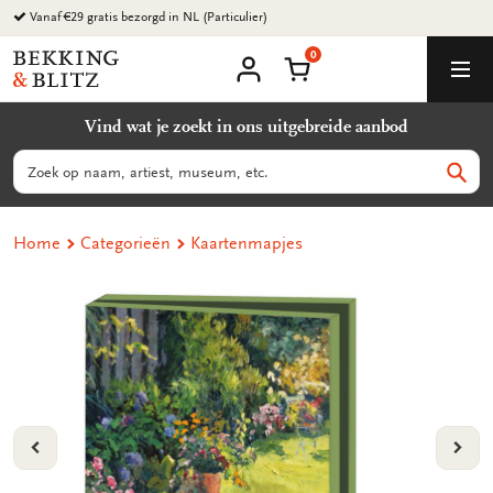
Ga
Vanaf €29 gratis bezorgd in NL (Particulier)
naar
0
content
Bekking
Winkelmand
Men
&
Mijn
account
Blitz
Vind wat je zoekt in ons uitgebreide aanbod
Uitgevers
B.V.
Zoeken
Zoek
Home
Categorieën
Kaartenmapjes
VORIGE
VOL