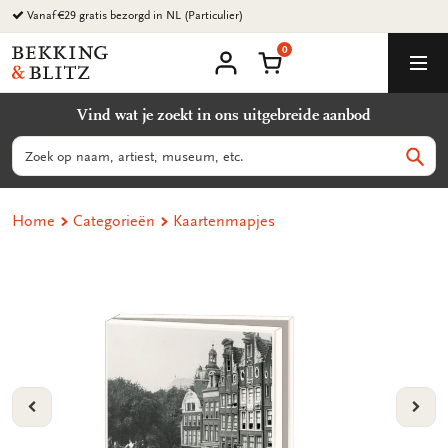
Ga
Vanaf €29 gratis bezorgd in NL (Particulier)
naar
0
content
Bekking
Winkelmand
Men
&
Mijn
account
Blitz
Vind wat je zoekt in ons uitgebreide aanbod
Uitgevers
B.V.
Zoeken
Zoek
Home
Categorieën
Kaartenmapjes
VORIGE
VOL