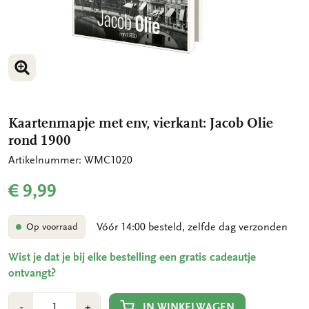
VERGROOT AFBEELDING
VERGROOT AFBEELDING
Kaartenmapje met env, vierkant: Jacob Olie
rond 1900
Artikelnummer: WMC1020
€ 9,99
Vóór 14:00 besteld, zelfde dag verzonden
Op voorraad
Wist je dat je bij elke bestelling een gratis cadeautje
ontvangt?
Aantal
Min
Plus
IN WINKELWAGEN
-
+