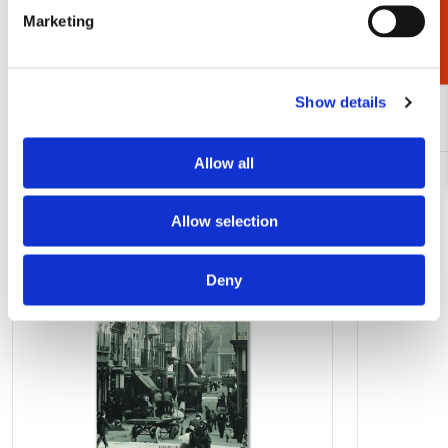
Marketing
Bekijk alles van Cadeau voor hem
Show details
Meer van Jacob Olie
Allow all
Toevoegen
aan
Allow selection
verlanglijst
Deny