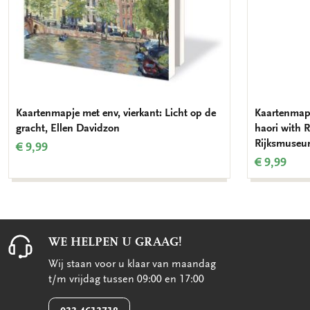
Kaartenmapje met env, vierkant: Licht op de
Kaartenmapj
gracht, Ellen Davidzon
haori with 
Rijksmuseu
€ 9,99
€ 9,99
WE HELPEN U GRAAG!
Wij staan voor u klaar van maandag
t/m vrijdag tussen 09:00 en 17:00