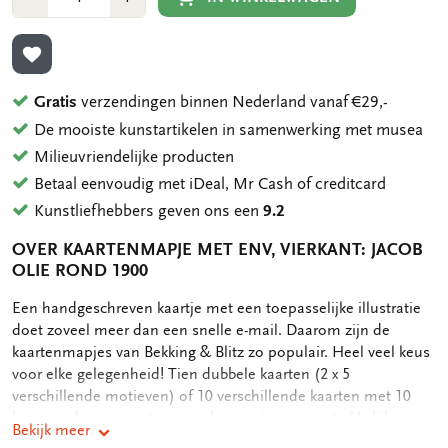
1
1
TOEVOEGEN AAN VERLANGLIJST
Gratis
verzendingen binnen Nederland vanaf €29,-
De mooiste kunstartikelen in samenwerking met musea
Milieuvriendelijke producten
Betaal eenvoudig met iDeal, Mr Cash of creditcard
Kunstliefhebbers geven ons een
9.2
OVER KAARTENMAPJE MET ENV, VIERKANT: JACOB
OLIE ROND 1900
OMSCHRIJVING
Een handgeschreven kaartje met een toepasselijke illustratie
doet zoveel meer dan een snelle e-mail. Daarom zijn de
kaartenmapjes van Bekking & Blitz zo populair. Heel veel keus
voor elke gelegenheid! Tien dubbele kaarten (2 x 5
verschillende motieven) of 10 verschillende kaarten met 10
luxe enveloppen, netjes opgeborgen in een aantrekkelijk
Bekijk meer
kaartenmapje. Op de achterkant van het mapje staan de