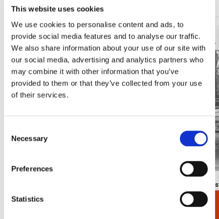
This website uses cookies
We use cookies to personalise content and ads, to
provide social media features and to analyse our traffic.
Toevoegen
aan
We also share information about your use of our site with
verlanglijst
our social media, advertising and analytics partners who
may combine it with other information that you’ve
provided to them or that they’ve collected from your use
of their services.
Consent
Necessary
Selection
Preferences
Poster: Frans Koppelaar, Tichelstraat
Poster: Kee
gracht
€ 9,99
Statistics
Cadeaukiezer
€ 9,99