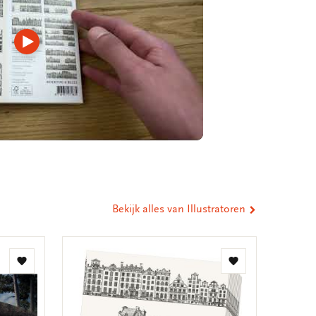
Video
afspelen
Bekijk alles van Illustratoren
Toevoegen
Toevoegen
aan
aan
verlanglijst
verlanglijst