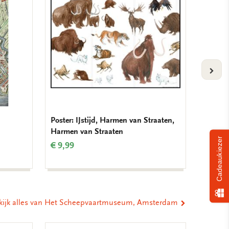
verlanglijst
verlanglijst
VOLG
Poster: IJstijd, Harmen van Straaten,
Verjaar
Harmen van Straaten
Krolle
Cadeaukiezer
€ 9,99
€ 9,99
kijk alles van Het Scheepvaartmuseum, Amsterdam