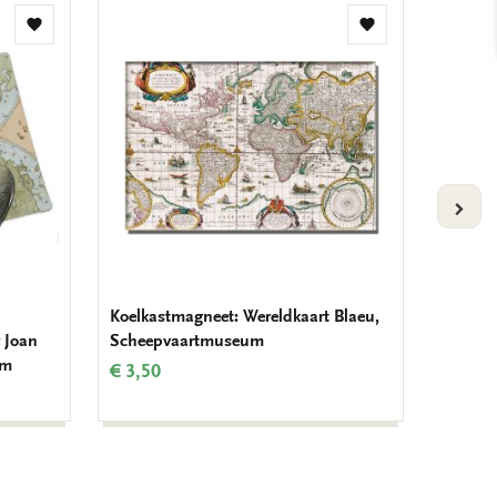
Toevoegen
Toevoegen
aan
aan
verlanglijst
verlanglijst
VOLG
Koelkastmagneet: Wereldkaart Blaeu,
Notitie
 Joan
Scheepvaartmuseum
Wandka
um
Blaeu,
€ 3,50
€ 9,99