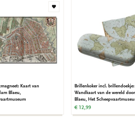
Toevoegen
aan
verlanglijst
tmagneet: Kaart van
Brillenkoker incl. brillendoekje:
dam Blaeu,
Wandkaart van de wereld door
vaartmuseum
Blaeu, Het Scheepvaartmuse
€ 12,99