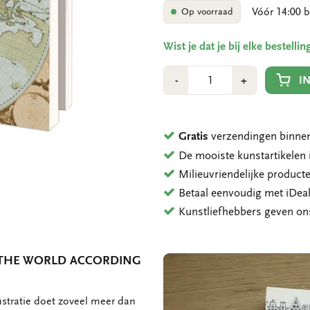
Vóór 14:00 b
Op voorraad
Wist je dat je bij elke bestell
Aantal
Min
Plus
I
-
+
1
1
Gratis
verzendingen binnen
De mooiste kunstartikele
Milieuvriendelijke product
Betaal eenvoudig met iDeal
Kunstliefhebbers geven o
: THE WORLD ACCORDING
ustratie doet zoveel meer dan