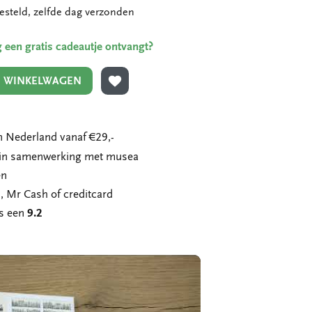
esteld, zelfde dag verzonden
ing een gratis cadeautje ontvangt?
N WINKELWAGEN
TOEVOEGEN AAN VERLANGLIJST
 Nederland vanaf €29,-
n in samenwerking met musea
en
, Mr Cash of creditcard
ns een
9.2