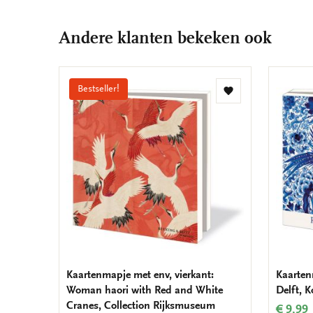
Andere klanten bekeken ook
Bestseller!
Toevoegen
aan
verlanglijst
Kaartenmapje met env, vierkant:
Kaarten
Woman haori with Red and White
Delft, K
Cranes, Collection Rijksmuseum
€ 9,99