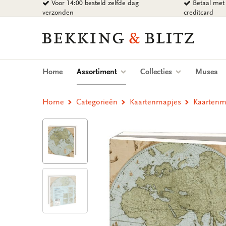
Voor 14:00 besteld zelfde dag
Betaal met 
Ga
verzonden
creditcard
naar
content
Bekking
&
Blitz
Uitgevers
(current)
Home
Assortiment
Collecties
Musea
B.V.
Home
Categorieën
Kaartenmapjes
Kaartenm