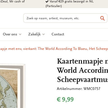
iDeal, Mr cash of
Vanaf €29 gratis bezorgd in NL
(Particulier)
Zoeken
Zo
Over ons
Zakelijk
Contact
apje met env, vierkant: The World According To Blaeu, Het Sche
Kaartenmapje m
World Accordin
Scheepvaartm
Artikelnummer: WMC0757
€ 9,99