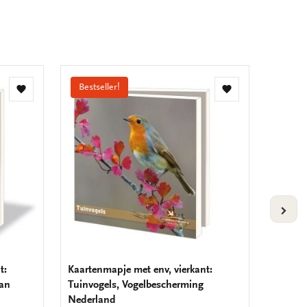
Bestseller!
Toevoegen
Toevoegen
aan
aan
verlanglijst
verlanglijst
VOLG
t:
Kaartenmapje met env, vierkant:
Kaarten
man
Tuinvogels, Vogelbescherming
Highlig
Nederland
Amste