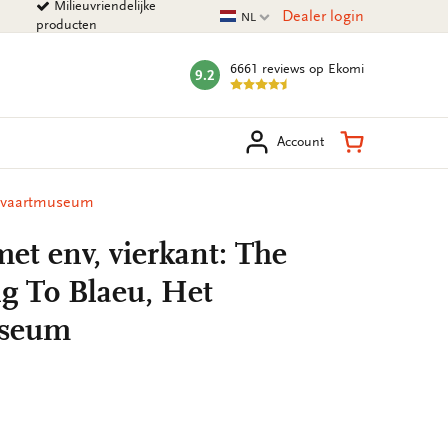
Milieuvriendelijke
Huidige taal
Dealer login
NL
producten
6661 reviews
op Ekomi
9.2
mark:
eken
Winkelman
Account
epvaartmuseum
et env, vierkant: The
g To Blaeu, Het
useum