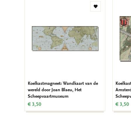
Toevoegen
aan
verlanglijst
Koelkastmagneet: Wandkaart van de
Koelkas
wereld door Joan Blaeu, Het
Amster
Scheepvaartmuseum
Scheep
€ 3,50
€ 3,50