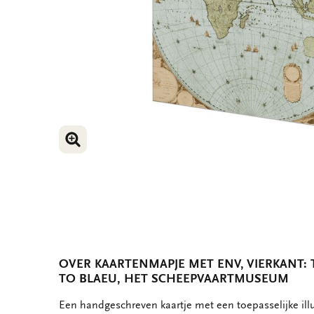
VERGROOT AFBEELDING
VERGROOT AFBEELDING
OVER KAARTENMAPJE MET ENV, VIERKANT
TO BLAEU, HET SCHEEPVAARTMUSEUM
OMSCHRIJVING
Een handgeschreven kaartje met een toepasselijke ill