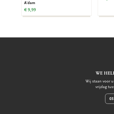
A'dam
€ 9,99
WE HEL
Wij staan voor 
vrijdag tu
03