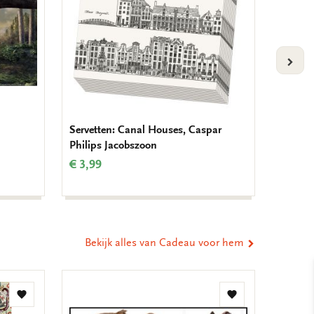
VOLG
Servetten: Canal Houses, Caspar
Koelka
Philips Jacobszoon
Klimt
€ 3,99
€ 3,50
Bekijk alles van Cadeau voor hem
Toevoegen
Toevoegen
aan
aan