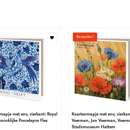
Bestseller!
Toevoegen
aan
verlanglijst
mapje met env, vierkant: Royal
Kaartenmapje met env, vierkan
oninklijke Porceleyne Fles
Voerman, Jan Voerman, Voer
Stadsmuseum Hattem