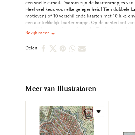
een snelle e-mail. Daarom zijn de kaartenmapjes van B
Heel veel keus voor elke gelegenheid! Tien dubbele ka
motieven) of 10 verschillende kaarten met 10 luxe en
een aantrekkelijk kaartenmapje. Op de achterkant va
verschillende motieven afgebeeld. Zo vindt u snel de 
Bekijk meer
binnenkant van de dubbele kaarten zijn blanco. Alle 
boodschap. - 14,5 x 14,5 x 1,5 cm - Set van 10 dubbele
Deel
Deel
Deel
Deel
Deel
Delen
motieven - 240 grms off white papier - Totale gewicht
op
op
via
via
via
Facebook
X
Pinterest
WhatsApp
E-
mail
Meer van Illustratoren
Toevoegen
aan
verlanglijst