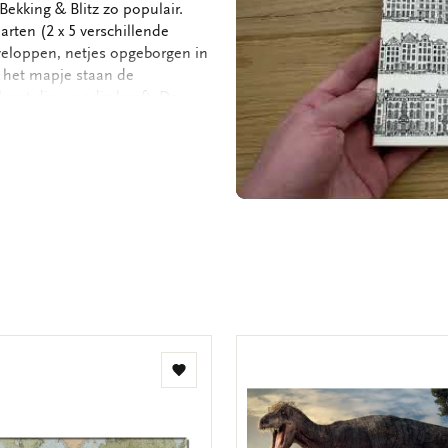
ekking & Blitz zo populair.
arten (2 x 5 verschillende
veloppen, netjes opgeborgen in
n het mapje staan de
kaart die u nodig heeft. De
ruimte dus voor uw persoonlijke
 kaarten met enveloppen - 2 x 5
 152 gram
Toevoegen
aan
verlanglijst