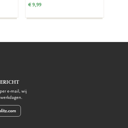
€ 9,99
€ 9,99
BERICHT
per e-mail, wij
 werkdagen.
litz.com