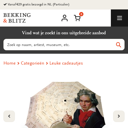
Ga
Vanaf €29 gratis bezorgd in NL (Particulier)
naar
0
content
Bekking
Winkelmand
Men
&
Mijn
account
Blitz
Vind wat je zoekt in ons uitgebreide aanbod
Uitgevers
B.V.
Zoeken
Zoek
Home
Categorieën
Leuke cadeautjes
VORIGE
VOL