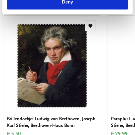
Deny
Meer van Joseph Karl Stieler
Toevoegen
aan
verlanglijst
Brillendoekje: Ludwig van Beethoven, Joseph
Paraplu: Lu
Karl Stieler, Beethoven-Haus Bonn
Stieler, Be
€ 3,50
€ 29,99