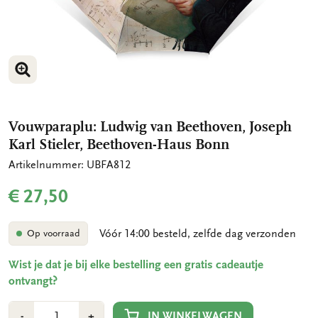
VERGROOT AFBEELDING
VERGROOT AFBEELDING
Vouwparaplu: Ludwig van Beethoven, Joseph
Karl Stieler, Beethoven-Haus Bonn
Artikelnummer: UBFA812
€ 27,50
Vóór 14:00 besteld, zelfde dag verzonden
Op voorraad
Wist je dat je bij elke bestelling een gratis cadeautje
ontvangt?
Aantal
Min
Plus
IN WINKELWAGEN
-
+