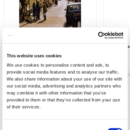
Poster: Frans Koppelaar, Tichelstraat
Poster: Kee
gracht
€ 9,99
This website uses cookies
€ 9,99
We use cookies to personalise content and ads, to
provide social media features and to analyse our traffic.
We also share information about your use of our site with
Bekijk alles van Cadeau voor hem
our social media, advertising and analytics partners who
may combine it with other information that you’ve
Meer van Beethoven-Haus Bonn
provided to them or that they’ve collected from your use
of their services.
Toevoegen
Consent
aan