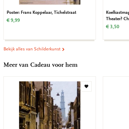
muziek tot verregaande invloeden in de muziek van de
laatromantici. In dat opzicht is Beethoven een van de
Poster: Frans Koppelaar, Tichelstraat
Koelkastmag
invloedrijkste personen uit de westerse muziekgeschiedenis
Theater? Ch
€ 9,99
geweest.
€ 3,50
Bekijk alles van Schilderkunst
Meer van Cadeau voor hem
Toevoegen
aan
verlanglijst