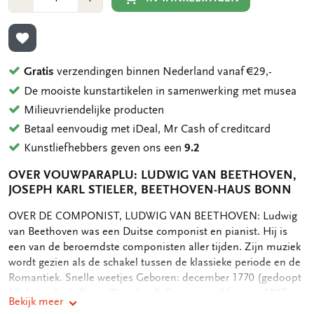
1
1
TOEVOEGEN AAN VERLANGLIJST
Gratis
verzendingen binnen Nederland vanaf €29,-
De mooiste kunstartikelen in samenwerking met musea
Milieuvriendelijke producten
Betaal eenvoudig met iDeal, Mr Cash of creditcard
Kunstliefhebbers geven ons een
9.2
OVER VOUWPARAPLU: LUDWIG VAN BEETHOVEN,
JOSEPH KARL STIELER, BEETHOVEN-HAUS BONN
OMSCHRIJVING
OVER DE COMPONIST, LUDWIG VAN BEETHOVEN: Ludwig
van Beethoven was een Duitse componist en pianist. Hij is
een van de beroemdste componisten aller tijden. Zijn muziek
wordt gezien als de schakel tussen de klassieke periode en de
Romantiek. Snelle weetjes Geboren: december 1770 (gedoopt
17 december), Bonn (Duitsland) Gestorven: 26 maart 1827,
Bekijk meer
Wenen (Oostenrijk) Relaties: nooit getrouwd. Had voogdij