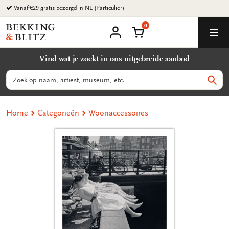
Ga
Vanaf €29 gratis bezorgd in NL (Particulier)
naar
0
content
Bekking
Winkelmand
Men
&
Mijn
account
Blitz
Vind wat je zoekt in ons uitgebreide aanbod
Uitgevers
B.V.
Zoeken
Zoek
Home
Categorieën
Woonaccessoires