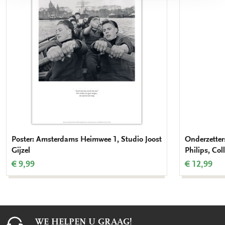
verlanglijst
Poster: Amsterdams Heimwee 1, Studio Joost
Onderzetter
Gijzel
Philips, Co
€ 9,99
€ 12,99
WE HELPEN U GRAAG!