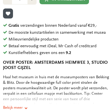
1
1
TOEVOEGEN AAN VERLANGLIJST
Gratis
verzendingen binnen Nederland vanaf €29,-
De mooiste kunstartikelen in samenwerking met musea
Milieuvriendelijke producten
Betaal eenvoudig met iDeal, Mr Cash of creditcard
Kunstliefhebbers geven ons een
9.2
OVER POSTER: AMSTERDAMS HEIMWEE 3, STUDIO
JOOST GIJZEL
OMSCHRIJVING
Haal het museum in huis met de museumposters van Bekking
& Blitz. Door de hoogwaardige full color print stralen de
posters museumkwaliteit uit. De poster wordt plat verzonden,
verpakt in een cellofaan mapje met backkarton. Tip: Creëer
een persoonlijke stijl met een serie van twee of drie
kunstposters aan de muur. Kiest u voor inlijsten van de
Bekijk meer
posters, neem dan lijsten in dezelfde kleur om eenheid te