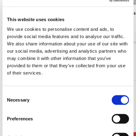
Poster: Frans Koppelaar, Tichelstraat
Poster: Kee
This website uses cookies
gracht
€ 9,99
€ 9,99
We use cookies to personalise content and ads, to
provide social media features and to analyse our traffic.
We also share information about your use of our site with
our social media, advertising and analytics partners who
Bekijk alles van Cadeau voor hem
may combine it with other information that you’ve
provided to them or that they’ve collected from your use
Meer van Fotografie
of their services.
Toevoegen
Consent
aan
Necessary
Selection
verlanglijst
Preferences