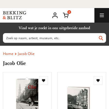
Ga
naar
0
content
Bekking
Winkelmand
Men
&
Mijn
account
Blitz
Vind wat je zoekt in ons uitgebreide aanbod
Uitgevers
B.V.
Zoeken
Zoek
Home
Jacob Olie
Jacob Olie
Toevoegen
Toevo
aan
aan
verlanglijst
verlang