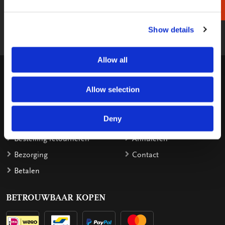
reageren binnen 2 werkdagen.
Show details
shop@bekkingblitz.com
Allow all
KLANTENSERVICE
Allow selection
Garantie
Factuurdetails
Bestellen
Terugbetaling
Deny
Verzendkosten
Klachten
Bestelling retourneren
Annuleren
Bezorging
Contact
Betalen
BETROUWBAAR KOPEN