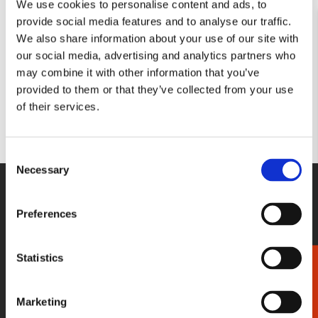
We use cookies to personalise content and ads, to
Verjaardagskalender: Jacob
provide social media features and to analyse our traffic.
Olie, Amsterdam rond
We also share information about your use of our site with
1900, Stadsarchief
our social media, advertising and analytics partners who
€ 9,99
may combine it with other information that you’ve
provided to them or that they’ve collected from your use
of their services.
VOEG TOE
Consent
Necessary
Selection
WE HELPEN U GRAAG!
Wij staan voor u klaar van maandag
Preferences
t/m vrijdag tussen 09:00 en 17:00
033-4613718
Statistics
Cadeaukiezer
STUUR EEN BERICHT
Marketing
Stel gerust uw vraag per e-mail, wij