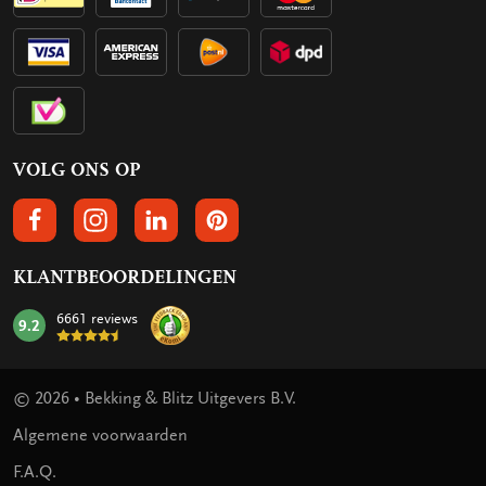
VOLG ONS OP
VOLGS ONS OP FACEBOOK
VOLG ONS OP INSTAGRAM
VOLG ONS OP LINKEDIN
VOLG ONS OP PINTEREST
KLANTBEOORDELINGEN
6661 reviews
9.2
mark:
© 2026 • Bekking & Blitz Uitgevers B.V.
Algemene voorwaarden
F.A.Q.