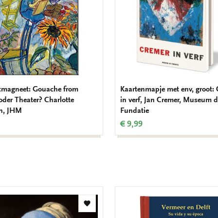
werden im Folgenden ausführlich
Uitvoering: genaaid, gebrocheer
22,5 x 22,5 cm ISBN: 978 90610
tmagneet: Gouache from
Kaartenmapje met env, groot:
oder Theater? Charlotte
in verf, Jan Cremer, Museum 
n, JHM
Fundatie
€ 9,99
Toevoegen
aan