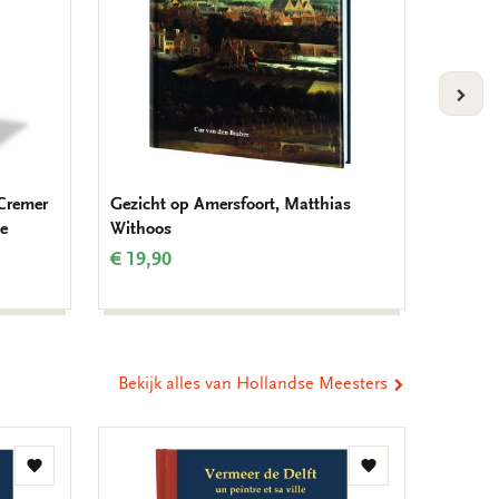
 beschrieben und analysiert. Geïllustreerd: in kleur
d, softcover Taal: Duits Aantal pagina's: 124 Formaat:
9 6245
VOLG
 Cremer
Gezicht op Amersfoort, Matthias
Notitie
de
Withoos
€ 14,9
€ 19,90
Bekijk alles van Hollandse Meesters
Toevoegen
Toevoegen
aan
aan