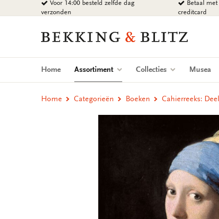
Voor 14:00 besteld zelfde dag
Betaal met 
Ga
verzonden
creditcard
naar
content
Bekking
&
Blitz
Uitgevers
(current)
Home
Assortiment
Collecties
Musea
B.V.
Home
Categorieën
Boeken
Cahierreeks: Dee