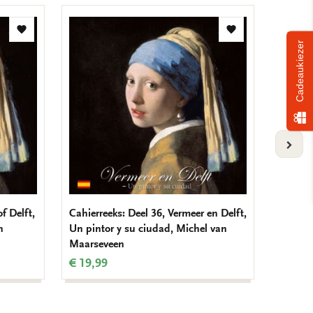
Toevoegen
Toevoegen
Cadeaukiezer
aan
aan
verlanglijst
verlanglijst
VOLG
f Delft,
Cahierreeks: Deel 36, Vermeer en Delft,
Cahierr
n
Un pintor y su ciudad, Michel van
Un pein
Maarseveen
Maarse
€ 19,99
€ 19,9