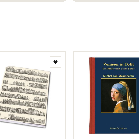
Toevoegen
aan
verlanglijst