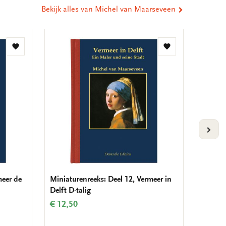
Bekijk alles van Michel van Maarseveen
Toevoegen
Toevoegen
aan
aan
verlanglijst
verlanglijst
VOLG
meer de
Miniaturenreeks: Deel 12, Vermeer in
Miniatu
Delft D-talig
Delft E
€ 12,50
€ 12,5