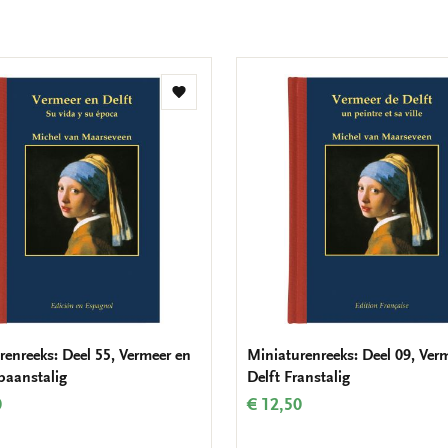
Toevoegen
aan
verlanglijst
renreeks: Deel 55, Vermeer en
Miniaturenreeks: Deel 09, Ver
Spaanstalig
Delft Franstalig
0
€ 12,50