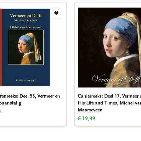
Toevoegen
aan
verlanglijst
renreeks: Deel 55, Vermeer en
Cahierreeks: Deel 17, Vermeer o
Spaanstalig
His Life and Times, Michel va
Maarseveen
0
€ 19,99