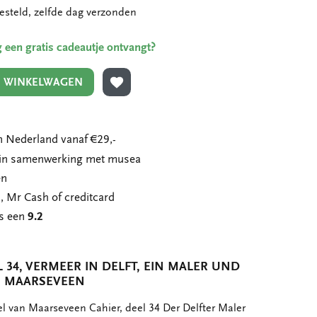
esteld, zelfde dag verzonden
ing een gratis cadeautje ontvangt?
N WINKELWAGEN
TOEVOEGEN AAN VERLANGLIJST
 Nederland vanaf €29,-
n in samenwerking met musea
en
, Mr Cash of creditcard
ns een
9.2
 34, VERMEER IN DELFT, EIN MALER UND
N MAARSEVEEN
el van Maarseveen Cahier, deel 34 Der Delfter Maler