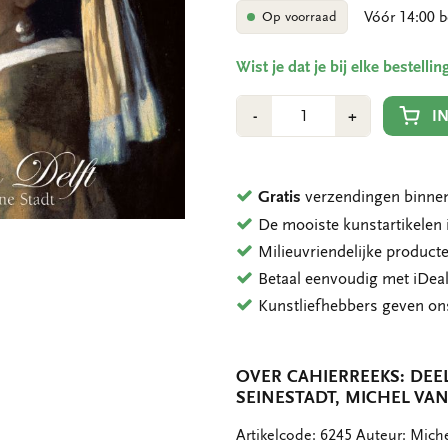
Vóór 14:00 b
Op voorraad
Wist je dat je bij elke bestell
Aantal
Min
Plus
I
-
+
1
1
Gratis
verzendingen binnen
De mooiste kunstartikele
Milieuvriendelijke product
Betaal eenvoudig met iDeal
Kunstliefhebbers geven o
OVER CAHIERREEKS: DEEL
SEINESTADT, MICHEL VA
OMSCHRIJVING
Artikelcode: 6245 Auteur: Mich