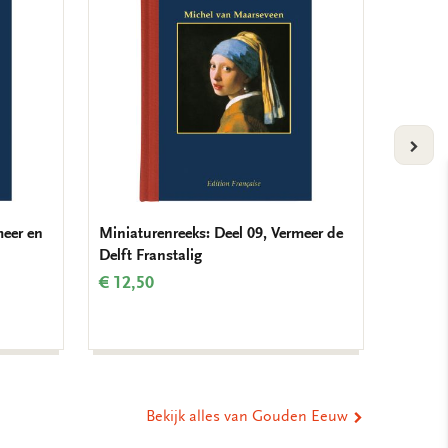
verlanglijst
verlanglijst
VOLG
meer en
Miniaturenreeks: Deel 09, Vermeer de
Memo b
Delft Franstalig
Rembra
€ 12,50
€ 6,99
Bekijk alles van Gouden Eeuw