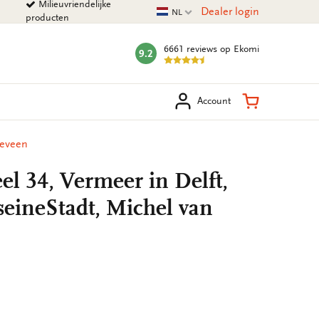
Milieuvriendelijke
Huidige taal
Dealer login
NL
producten
6661 reviews
op Ekomi
9.2
mark:
eken
Winkelman
Account
seveen
el 34, Vermeer in Delft,
seineStadt, Michel van