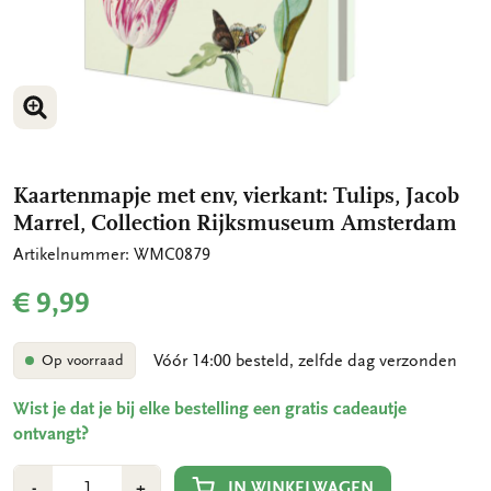
VERGROOT AFBEELDING
VERGROOT AFBEELDING
Kaartenmapje met env, vierkant: Tulips, Jacob
Marrel, Collection Rijksmuseum Amsterdam
Artikelnummer: WMC0879
€ 9,99
Vóór 14:00 besteld, zelfde dag verzonden
Op voorraad
Wist je dat je bij elke bestelling een gratis cadeautje
ontvangt?
Aantal
Min
Plus
IN WINKELWAGEN
-
+