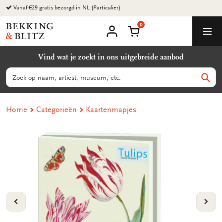
Ga
Vanaf €29 gratis bezorgd in NL (Particulier)
naar
0
content
Bekking
Winkelmand
Men
&
Mijn
account
Blitz
Vind wat je zoekt in ons uitgebreide aanbod
Uitgevers
B.V.
Zoeken
Zoek
Home
Categorieën
Kaartenmapjes
VORIGE
VOL