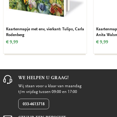
Kaartenmapje met env, vierkant: Tulips, Carla
Kaartenmapje
Rodenberg
Anita Walsm
€ 9,99
€ 9,99
WE HELPEN U GRAAG!
Wij staan voor u klaar van maandag
t/m vrijdag tussen 09:00 en 17:00
033-4613718