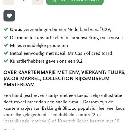
1
1
TOEVOEGEN AAN VERLANGLIJST
Gratis
verzendingen binnen Nederland vanaf €29,-
De mooiste kunstartikelen in samenwerking met musea
Milieuvriendelijke producten
Betaal eenvoudig met iDeal, Mr Cash of creditcard
Kunstliefhebbers geven ons een
9.2
OVER KAARTENMAPJE MET ENV, VIERKANT: TULIPS,
JACOB MARREL, COLLECTION RIJKSMUSEUM
AMSTERDAM
OMSCHRIJVING
Een handgeschreven kaartje met een toepasselijke illustratie
doet zoveel meer dan een snelle e-mail. Daarom zijn de
kaartenmapjes van Bekking & Blitz zo populair. Heel veel keus
voor elke gelegenheid! Tien dubbele kaarten (2 x 5
verschillende motieven) of 10 verschillende kaarten met 10
luxe enveloppen, netjes opgeborgen in een aantrekkelijk