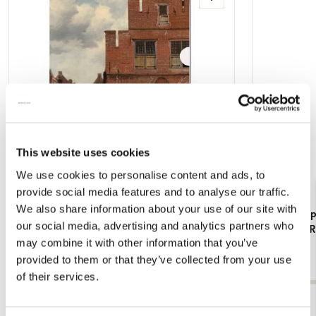
Toevoegen
opnieuw naar Utrecht, in gezelschap van Maria Sibylla Merian
aan
en Abraham Mignon. Hij dreef er een kunsthandel. Zijn
verlanglijst
laatste jaren, vanaf 1679, sleet hij in Frankfurt. Jacob Marrel
schilderde stillevens in de trant van Jan Davidsz. de Heem.
This website uses cookies
We use cookies to personalise content and ads, to
provide social media features and to analyse our traffic.
We also share information about your use of our site with
L-mapje A4 formaat: Het straatje/The Little
Kaartenmapje
our social media, advertising and analytics partners who
Street, Vermeer, Rijksmuseum Amsterdam
Collection
may combine it with other information that you’ve
€ 3,50
€ 9,99
provided to them or that they’ve collected from your use
of their services.
Bekijk alles van barok classicisme