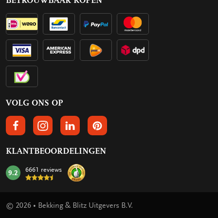
BETROUWBAAR KOPEN
VOLG ONS OP
VOLGS ONS OP FACEBOOK
VOLG ONS OP INSTAGRAM
VOLG ONS OP LINKEDIN
VOLG ONS OP PINTEREST
KLANTBEOORDELINGEN
6661 reviews
9.2
mark:
© 2026 • Bekking & Blitz Uitgevers B.V.