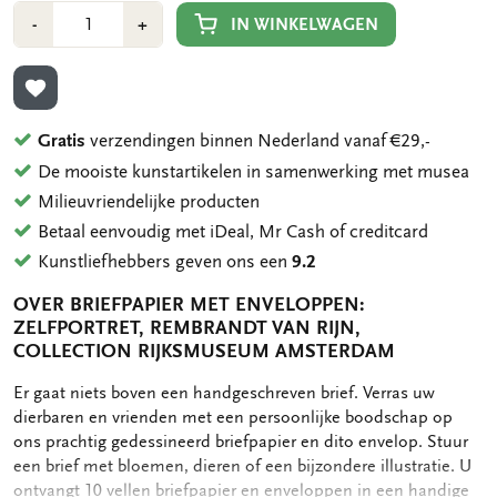
Aantal
Min
Plus
IN WINKELWAGEN
-
+
1
1
TOEVOEGEN AAN VERLANGLIJST
Gratis
verzendingen binnen Nederland vanaf €29,-
De mooiste kunstartikelen in samenwerking met musea
Milieuvriendelijke producten
Betaal eenvoudig met iDeal, Mr Cash of creditcard
Kunstliefhebbers geven ons een
9.2
OVER BRIEFPAPIER MET ENVELOPPEN:
ZELFPORTRET, REMBRANDT VAN RIJN,
COLLECTION RIJKSMUSEUM AMSTERDAM
OMSCHRIJVING
Er gaat niets boven een handgeschreven brief. Verras uw
dierbaren en vrienden met een persoonlijke boodschap op
ons prachtig gedessineerd briefpapier en dito envelop. Stuur
een brief met bloemen, dieren of een bijzondere illustratie. U
ontvangt 10 vellen briefpapier en enveloppen in een handige