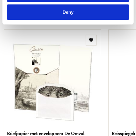
Bekijk alles van Hollandse Meesters
Deny
Meer van barok
Toevoegen
aan
verlanglijst
Briefpapier met enveloppen: De Omval,
Reisspiegel: