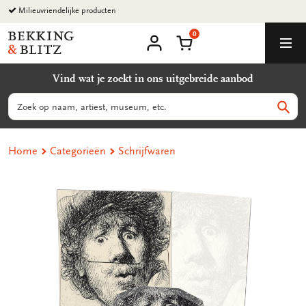
Ga
Milieuvriendelijke producten
naar
0
content
Bekking
Winkelmand
Men
&
Mijn
account
Blitz
Vind wat je zoekt in ons uitgebreide aanbod
Uitgevers
B.V.
Zoeken
Zoek
Home
Categorieën
Schrijfwaren