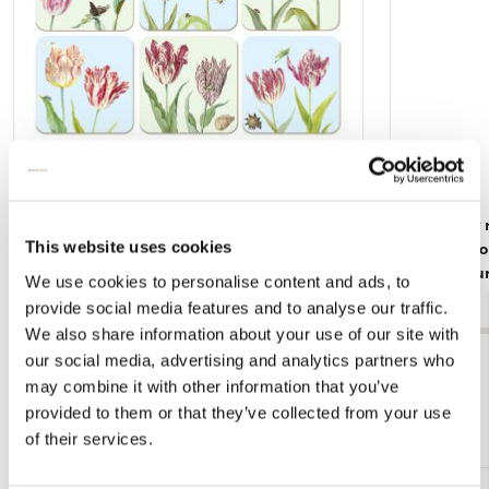
Onderzetters: Tulpen/Tulips, Jacob Marrel,
Briefpapier
This website uses cookies
Collection Rijksmuseum Amsterdam
Caspar Jacob
Rijksmuseu
€ 12,99
We use cookies to personalise content and ads, to
€ 7,99
provide social media features and to analyse our traffic.
We also share information about your use of our site with
our social media, advertising and analytics partners who
Bekijk alles van Collection Rijksmuseum
may combine it with other information that you’ve
provided to them or that they’ve collected from your use
Meer van Hollandse Meesters
of their services.