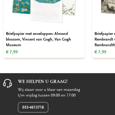
Briefpapier met enveloppen: Almond
Briefpapier
blossom, Vincent van Gogh, Van Gogh
Rembrandt 
Museum
Rembrandth
€ 7,99
€ 7,99
WE HELPEN U GRAAG!
Wij staan voor u klaar van maandag
t/m vrijdag tussen 09:00 en 17:00
033-4613718