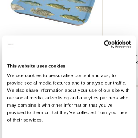
Dienblad: Vissen, Robert Jacob Gordon,
Deskplanner
Collection Rijksmuseum Amsterdam
Collection
This website uses cookies
€ 19,99
€ 4,99
We use cookies to personalise content and ads, to
provide social media features and to analyse our traffic.
We also share information about your use of our site with
Bekijk alles van Rijksmuseum, Amsterdam
our social media, advertising and analytics partners who
may combine it with other information that you’ve
Meer van Back to School
provided to them or that they’ve collected from your use
of their services.
Toevoegen