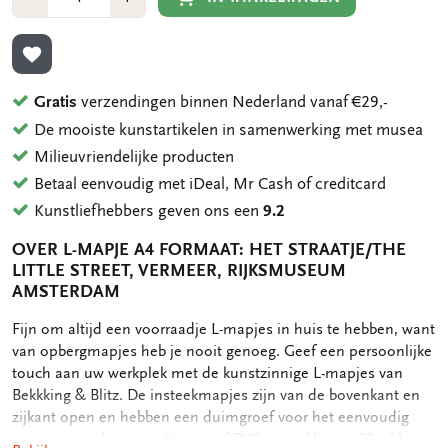
1
1
TOEVOEGEN AAN VERLANGLIJST
Gratis
verzendingen binnen Nederland vanaf €29,-
De mooiste kunstartikelen in samenwerking met musea
Milieuvriendelijke producten
Betaal eenvoudig met iDeal, Mr Cash of creditcard
Kunstliefhebbers geven ons een
9.2
OVER L-MAPJE A4 FORMAAT: HET STRAATJE/THE
LITTLE STREET, VERMEER, RIJKSMUSEUM
AMSTERDAM
OMSCHRIJVING
Fijn om altijd een voorraadje L-mapjes in huis te hebben, want
van opbergmapjes heb je nooit genoeg. Geef een persoonlijke
touch aan uw werkplek met de kunstzinnige L-mapjes van
Bekkking & Blitz. De insteekmapjes zijn van de bovenkant en
zijkant open en hebben een duimgroef voor het eenvoudig
openen van de map. - Kunststof PVC insteekhoes - 22 x 31 cm