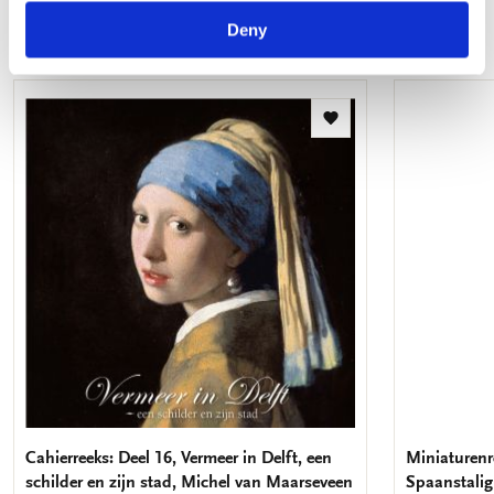
Deny
Meer van Hollandse Meesters
Toevoegen
aan
verlanglijst
Cahierreeks: Deel 16, Vermeer in Delft, een
Miniaturenre
schilder en zijn stad, Michel van Maarseveen
Spaanstalig