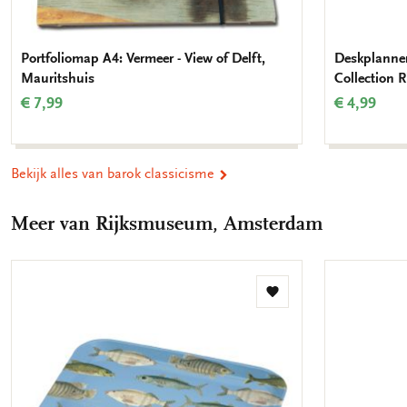
Portfoliomap A4: Vermeer - View of Delft,
Deskplanner
Mauritshuis
Collection
€ 7,99
€ 4,99
Bekijk alles van barok classicisme
Meer van Rijksmuseum, Amsterdam
Toevoegen
aan
verlanglijst