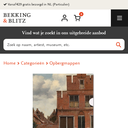
Ga
naar
0
content
Bekking
Winkelmand
Men
&
Mijn
account
Blitz
Vind wat je zoekt in ons uitgebreide aanbod
Uitgevers
B.V.
Zoeken
Zoek
Home
Categorieën
Opbergmappen