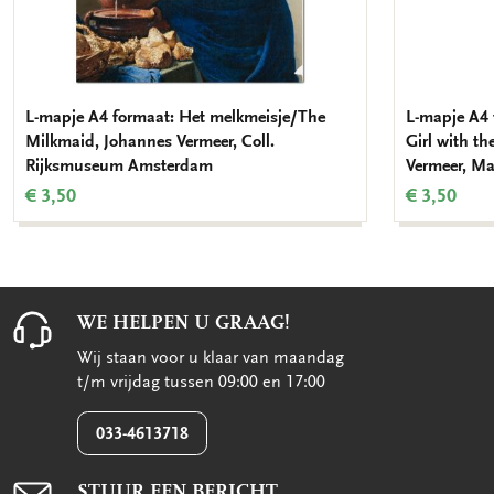
L-mapje A4 formaat: Het melkmeisje/The
L-mapje A4 
Milkmaid, Johannes Vermeer, Coll.
Girl with th
Rijksmuseum Amsterdam
Vermeer, Ma
€ 3,50
€ 3,50
WE HELPEN U GRAAG!
Wij staan voor u klaar van maandag
t/m vrijdag tussen 09:00 en 17:00
033-4613718
STUUR EEN BERICHT