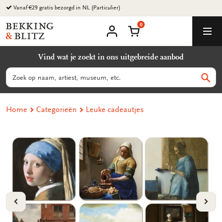
Ga
Vanaf €29 gratis bezorgd in NL (Particulier)
naar
0
content
Bekking
Winkelmand
Men
&
Mijn
account
Blitz
Vind wat je zoekt in ons uitgebreide aanbod
Uitgevers
B.V.
Zoeken
Zoek
Home
Categorieën
Leuke cadeautjes
VORIGE
VOL