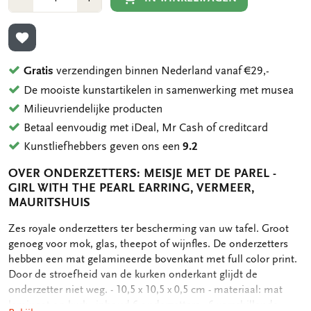
1
1
TOEVOEGEN AAN VERLANGLIJST
Gratis
verzendingen binnen Nederland vanaf €29,-
De mooiste kunstartikelen in samenwerking met musea
Milieuvriendelijke producten
Betaal eenvoudig met iDeal, Mr Cash of creditcard
Kunstliefhebbers geven ons een
9.2
OVER ONDERZETTERS: MEISJE MET DE PAREL -
GIRL WITH THE PEARL EARRING, VERMEER,
MAURITSHUIS
OMSCHRIJVING
Zes royale onderzetters ter bescherming van uw tafel. Groot
genoeg voor mok, glas, theepot of wijnfles. De onderzetters
hebben een mat gelamineerde bovenkant met full color print.
Door de stroefheid van de kurken onderkant glijdt de
onderzetter niet weg. - 10,5 x 10,5 x 0,5 cm - materiaal: mat
laminaat op kurk - inhoud 6 onderzetters - 6 verschillende