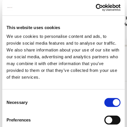
Koelkastmagneet: Meisje met de parel - Girl
Schrift A5:
with the Pearl Earring, Johannes Vermeer,
Johannes V
This website uses cookies
Mauritshuis
€ 3,99
We use cookies to personalise content and ads, to
€ 3,50
provide social media features and to analyse our traffic.
We also share information about your use of our site with
Bekijk alles van Johannes Vermeer
our social media, advertising and analytics partners who
may combine it with other information that you’ve
Meer van Mauritshuis
provided to them or that they’ve collected from your use
of their services.
Toevoegen
Consent
aan
Necessary
verlanglijst
Selection
Preferences