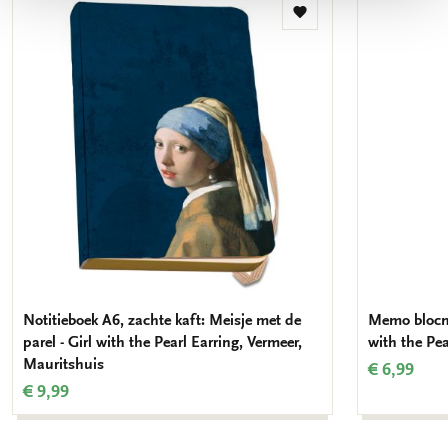
Toevoegen
aan
verlanglijst
Notitieboek A6, zachte kaft: Meisje met de
Memo blocno
parel - Girl with the Pearl Earring, Vermeer,
with the Pea
Mauritshuis
€ 6,99
€ 9,99