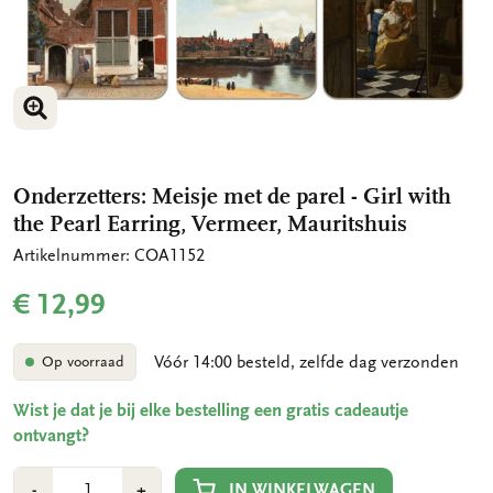
VERGROOT AFBEELDING
VERGROOT AFBEELDING
Onderzetters: Meisje met de parel - Girl with
the Pearl Earring, Vermeer, Mauritshuis
Artikelnummer: COA1152
€ 12,99
Vóór 14:00 besteld, zelfde dag verzonden
Op voorraad
Wist je dat je bij elke bestelling een gratis cadeautje
ontvangt?
Aantal
Min
Plus
IN WINKELWAGEN
-
+