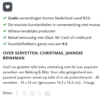
TOEVOEGEN AAN VERLANGLIJST
Gratis
verzendingen binnen Nederland vanaf €29,-
De mooiste kunstartikelen in samenwerking met musea
Milieuvriendelijke producten
Betaal eenvoudig met iDeal, Mr Cash of creditcard
Kunstliefhebbers geven ons een
9.2
OVER SERVETTEN: CHRISTMAS, JANNEKE
BRINKMAN
OMSCHRIJVING
Geef uw gedekte tafel extra uitstraling met de luxe papieren
servetten van Bekking & Blitz. Voor elke gelegenheid een
passend papieren servet op tafel of in de picknickmand. - 20
servetten - 33 x 33 cm (gevouwen 16,5 x 16,5 cm) - 3-laags
Deel
Deel
Deel
Deel
Deel
Delen
op
op
via
via
via