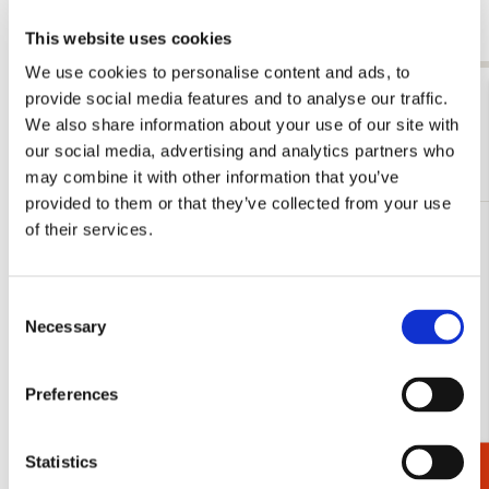
Beatty
€ 9,99
€ 12,99
This website uses cookies
We use cookies to personalise content and ads, to
Bekijk alles van Vogels
provide social media features and to analyse our traffic.
We also share information about your use of our site with
our social media, advertising and analytics partners who
Meer van Kerst
may combine it with other information that you’ve
provided to them or that they’ve collected from your use
of their services.
Toevoegen
aan
verlanglijst
Consent
Necessary
Selection
Preferences
Statistics