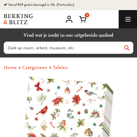
Ga
Vanaf €29 gratis bezorgd in NL (Particulier)
naar
0
content
Bekking
Winkelmand
Men
&
Mijn
account
Blitz
Vind wat je zoekt in ons uitgebreide aanbod
Uitgevers
B.V.
Zoeken
Zoek
Home
Categorieën
Tafelen