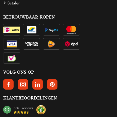
Betalen
BETROUWBAAR KOPEN
VOLG ONS OP
VOLGS ONS OP FACEBOOK
VOLG ONS OP INSTAGRAM
VOLG ONS OP LINKEDIN
VOLG ONS OP PINTEREST
KLANTBEOORDELINGEN
6661 reviews
9.2
mark: