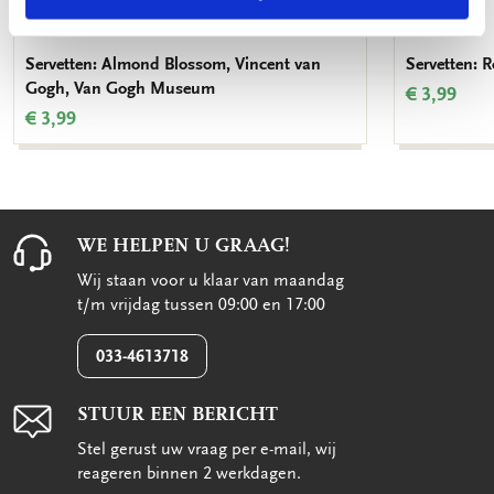
Servetten: Almond Blossom, Vincent van
Servetten: R
Gogh, Van Gogh Museum
€ 3,99
€ 3,99
WE HELPEN U GRAAG!
Wij staan voor u klaar van maandag
t/m vrijdag tussen 09:00 en 17:00
033-4613718
STUUR EEN BERICHT
Stel gerust uw vraag per e-mail, wij
reageren binnen 2 werkdagen.