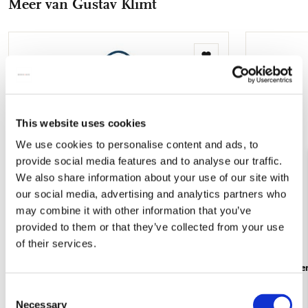
Meer van Gustav Klimt
mail
Toevoegen
aan
verlanglijst
This website uses cookies
We use cookies to personalise content and ads, to
provide social media features and to analyse our traffic.
We also share information about your use of our site with
our social media, advertising and analytics partners who
may combine it with other information that you’ve
provided to them or that they’ve collected from your use
of their services.
Tote bag: Nine Cartoons (Part 2 and 8),
Handwaaier:
Gustav Klimt
€ 9,99
Consent
€ 16,99
Necessary
Selection