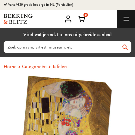
Ga
Vanaf €29 gratis bezorgd in NL (Particulier)
naar
0
content
Bekking
Winkelmand
Men
&
Mijn
account
Blitz
Vind wat je zoekt in ons uitgebreide aanbod
Uitgevers
B.V.
Zoeken
Zoek
Home
Categorieën
Tafelen