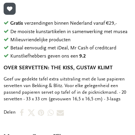
TOEVOEGEN AAN VERLANGLIJST
Gratis
verzendingen binnen Nederland vanaf €29,-
De mooiste kunstartikelen in samenwerking met musea
Milieuvriendelijke producten
Betaal eenvoudig met iDeal, Mr Cash of creditcard
Kunstliefhebbers geven ons een
9.2
OVER SERVETTEN: THE KISS, GUSTAV KLIMT
OMSCHRIJVING
Geef uw gedekte tafel extra uitstraling met de luxe papieren
servetten van Bekking & Blitz. Voor elke gelegenheid een
passend papieren servet op tafel of in de picknickmand. - 20
servetten - 33 x 33 cm (gevouwen 16,5 x 16,5 cm) - 3-laags
Deel
Deel
Deel
Deel
Deel
Delen
op
op
via
via
via
Facebook
X
Pinterest
WhatsApp
E-