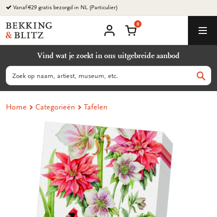
Ga
Vanaf €29 gratis bezorgd in NL (Particulier)
naar
0
content
Bekking
Winkelmand
Men
&
Mijn
account
Blitz
Vind wat je zoekt in ons uitgebreide aanbod
Uitgevers
B.V.
Zoeken
Zoek
Home
Categorieën
Tafelen