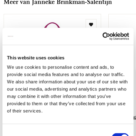
Meer van Janneke Brinkman-Salentijn
mail
Toevoegen
aan
verlanglijst
This website uses cookies
We use cookies to personalise content and ads, to
provide social media features and to analyse our traffic.
We also share information about your use of our site with
our social media, advertising and analytics partners who
may combine it with other information that you’ve
provided to them or that they’ve collected from your use
of their services.
Tote bag: Hibiscus, Janneke Brinkman-
Vouwtas: Hi
Salentijn
Salentijn
Consent
€ 16,99
€ 13,50