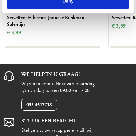
Deny
Servetten: Hibiscus, Janneke Brinkman-
Servetten: R
Salentijn
€ 3,99
€ 3,99
WE HELPEN U GRAAG!
Wij staan voor u klaar van maandag
t/m vrijdag tussen 09:00 en 17:00
033-4613718
STUUR EEN BERICHT
Stel gerust uw vraag per e-mail, wij