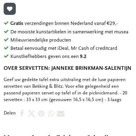
TOEVOEGEN AAN VERLANGLIJST
Gratis
verzendingen binnen Nederland vanaf €29,-
De mooiste kunstartikelen in samenwerking met musea
Milieuvriendelijke producten
Betaal eenvoudig met iDeal, Mr Cash of creditcard
Kunstliefhebbers geven ons een
9.2
OVER SERVETTEN: JANNEKE BRINKMAN-SALENTIJN
OMSCHRIJVING
Geef uw gedekte tafel extra uitstraling met de luxe papieren
servetten van Bekking & Blitz. Voor elke gelegenheid een
passend papieren servet op tafel of in de picknickmand. - 20
servetten - 33 x 33 cm (gevouwen 16,5 x 16,5 cm) - 3-laags
Deel
Deel
Deel
Deel
Deel
Delen
op
op
via
via
via
Facebook
X
Pinterest
WhatsApp
E-