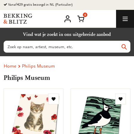
Ga
Vanaf €29 gratis bezorgd in NL (Particulier)
naar
0
content
Bekking
Winkelmand
Men
&
Mijn
account
Blitz
Vind wat je zoekt in ons uitgebreide aanbod
Uitgevers
B.V.
Zoeken
Zoek
Home
Philips Museum
Philips Museum
Toevoegen
Toevo
aan
aan
verlanglijst
verlang