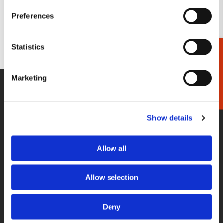
€ 3,99
Preferences
VOEG TOE
Statistics
Cadeaukiezer
Marketing
WE HELPEN U GRAAG!
Wij staan voor u klaar van maandag
t/m vrijdag tussen 09:00 en 17:00
Show details
033-4613718
Allow all
STUUR EEN BERICHT
Stel gerust uw vraag per e-mail, wij
Allow selection
reageren binnen 2 werkdagen.
Deny
shop@bekkingblitz.com