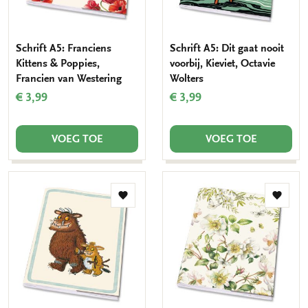
Schrift A5: Franciens
Schrift A5: Dit gaat nooit
Kittens & Poppies,
voorbij, Kieviet, Octavie
Francien van Westering
Wolters
€ 3,99
€ 3,99
VOEG TOE
VOEG TOE
Toevoegen
Toevo
aan
aan
verlanglijst
verlang