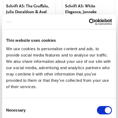
Schrift A5: The Gruffalo,
Schrift A5: White
Julia Donaldson & Axel
Elegance, Janneke
Scheffler
Brinkman-Salentijn
€ 3,99
€ 3,99
This website uses cookies
VOEG TOE
VOEG TOE
We use cookies to personalise content and ads, to
provide social media features and to analyse our traffic.
We also share information about your use of our site with
Toevoegen
our social media, advertising and analytics partners who
aan
verlanglijst
may combine it with other information that you’ve
provided to them or that they’ve collected from your use
of their services.
Consent
Necessary
Selection
Schrift A5: Paddington