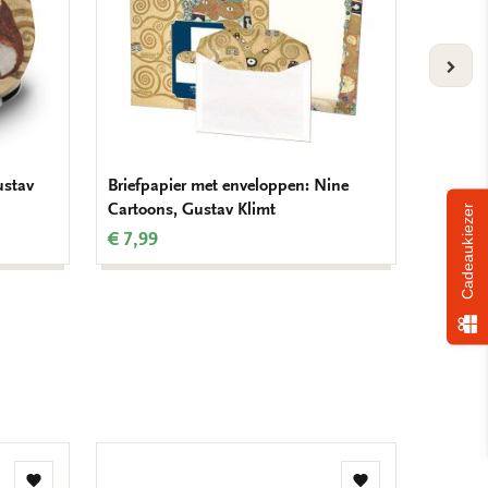
VOLG
ustav
Briefpapier met enveloppen: Nine
To-Do 
Cartoons, Gustav Klimt
Cartoon
Cadeaukiezer
€ 7,99
€ 8,99