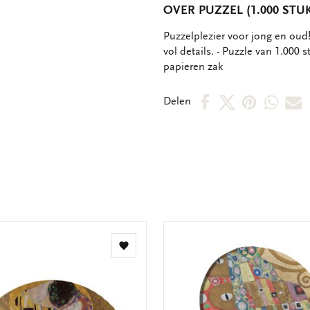
OVER PUZZEL (1.000 STUK
OMSCHRIJVING
Puzzelplezier voor jong en oud!
vol details. - Puzzle van 1.000
papieren zak
Deel
Deel
Deel
Deel
D
Delen
op
op
via
via
v
Facebook
X
Pintere
Wha
E
m
Toevoegen
aan
verlanglijst