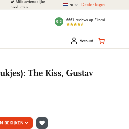
Milieuvriendelijke
Huidige taal
Dealer login
NL
producten
6661 reviews
op Ekomi
9.2
mark:
eken
Winkelman
Account
tukjes): The Kiss, Gustav
N BEKIJKEN
TOEVOEGEN AAN VERLANGLIJST