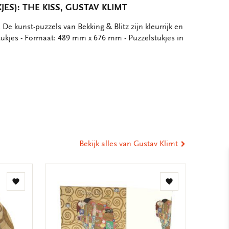
JES): THE KISS, GUSTAV KLIMT
 De kunst-puzzels van Bekking & Blitz zijn kleurrijk en
 stukjes - Formaat: 489 mm x 676 mm - Puzzelstukjes in
eel
ia
st
tsApp
-
ail
Bekijk alles van Gustav Klimt
Toevoegen
Toevoegen
aan
aan
verlanglijst
verlanglijst