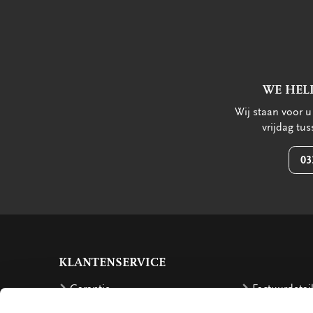
WE HEL
Wij staan voor 
vrijdag tu
03
KLANTENSERVICE
Garantie
Factuurdetai
Bestellen
Terugbetalin