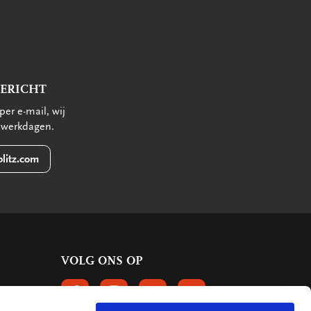
BERICHT
per e-mail, wij
 werkdagen.
litz.com
VOLG ONS OP
VOLGS ONS OP FACEBOOK
VOLG ONS OP INSTAGRAM
VOLG ONS OP LINKEDIN
VOLG ONS OP PINTERE