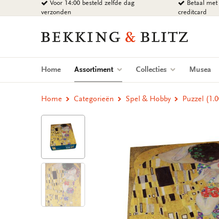
Voor 14:00 besteld zelfde dag
Betaal met 
Ga
verzonden
creditcard
naar
content
Bekking
&
Blitz
Uitgevers
(current)
Home
Assortiment
Collecties
Musea
B.V.
Home
Categorieën
Spel & Hobby
Puzzel (1.0