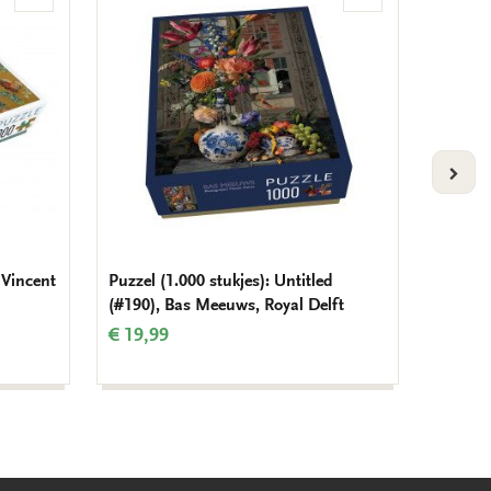
Toevoegen
Toevoegen
aan
aan
verlanglijst
verlanglijst
VOLG
 Vincent
Puzzel (1.000 stukjes): Untitled
Puzzel 
(#190), Bas Meeuws, Royal Delft
Vincen
€ 19,99
€ 19,9