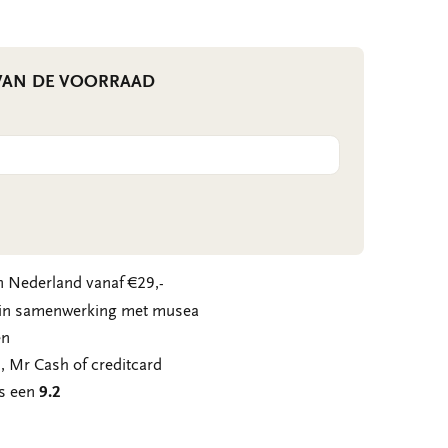
 VAN DE VOORRAAD
 Nederland vanaf €29,-
n in samenwerking met musea
en
, Mr Cash of creditcard
ns een
9.2