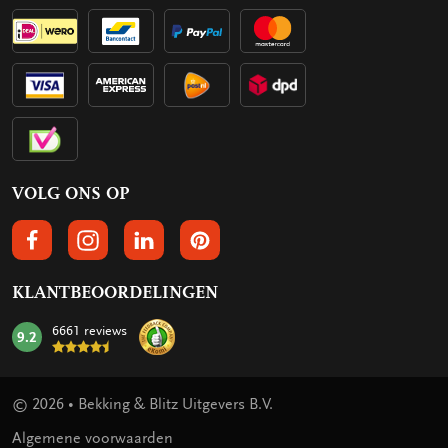
VOLG ONS OP
VOLGS ONS OP FACEBOOK
VOLG ONS OP INSTAGRAM
VOLG ONS OP LINKEDIN
VOLG ONS OP PINTEREST
KLANTBEOORDELINGEN
6661 reviews
9.2
mark:
© 2026 • Bekking & Blitz Uitgevers B.V.
Algemene voorwaarden