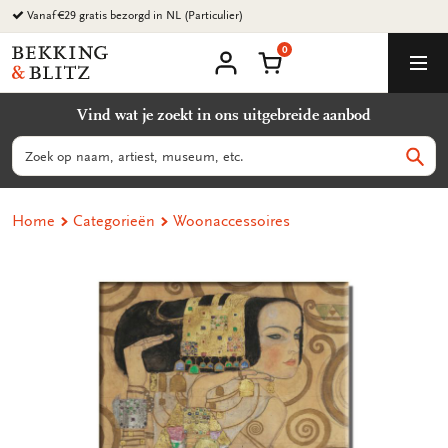
Ga
Vanaf €29 gratis bezorgd in NL (Particulier)
naar
0
content
Bekking
Winkelmand
Men
&
Mijn
account
Blitz
Vind wat je zoekt in ons uitgebreide aanbod
Uitgevers
B.V.
Zoeken
Zoek
Home
Categorieën
Woonaccessoires