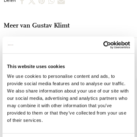
Delen
op
op
via
via
via
Facebook
X
Pinterest
WhatsApp
E-
Meer van Gustav Klimt
mail
Toevoegen
aan
verlanglijst
This website uses cookies
We use cookies to personalise content and ads, to
provide social media features and to analyse our traffic.
We also share information about your use of our site with
our social media, advertising and analytics partners who
may combine it with other information that you’ve
provided to them or that they’ve collected from your use
of their services.