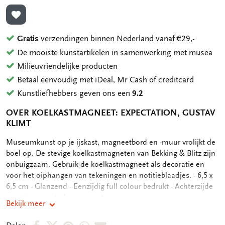
TOEVOEGEN AAN VERLANGLIJST
Gratis
verzendingen binnen Nederland vanaf €29,-
De mooiste kunstartikelen in samenwerking met musea
Milieuvriendelijke producten
Betaal eenvoudig met iDeal, Mr Cash of creditcard
Kunstliefhebbers geven ons een
9.2
OVER KOELKASTMAGNEET: EXPECTATION, GUSTAV
KLIMT
OMSCHRIJVING
Museumkunst op je ijskast, magneetbord en -muur vrolijkt de
boel op. De stevige koelkastmagneten van Bekking & Blitz zijn
onbuigzaam. Gebruik de koelkastmagneet als decoratie en
voor het oiphangen van tekeningen en notitieblaadjes. - 6,5 x
6,5 cm - Glanzend - Eenzijdig full colour bedrukt - Achterzijde
voorzien van sterke magneet
Bekijk meer
Deel
Deel
Deel
Deel
Deel