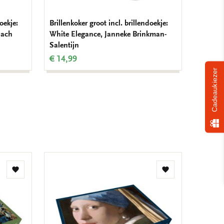
oekje:
Brillenkoker groot incl. brillendoekje:
Lipstic
aach
White Elegance, Janneke Brinkman-
Jannek
Salentijn
€ 7,99
€ 14,99
Cadeaukiezer
Toevoegen
Toevoegen
aan
aan
verlanglijst
verlanglijst