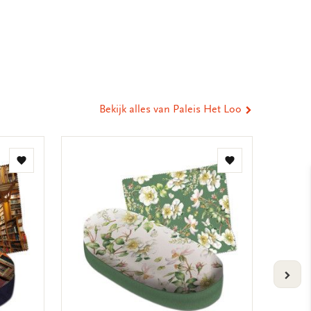
eel
ia
st
tsApp
-
ail
Bekijk alles van Paleis Het Loo
Toevoegen
Toevoegen
aan
aan
verlanglijst
verlanglijst
VOLG