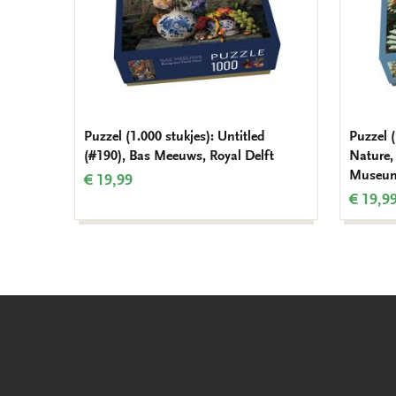
Puzzel (1.000 stukjes): Untitled
Puzzel (
(#190), Bas Meeuws, Royal Delft
Nature, 
Museu
€ 19,99
€ 19,9