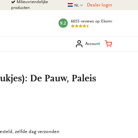
Milieuvriendelijke
Huidige taal
Dealer login
NL
producten
6655 reviews
op Ekomi
9.2
mark:
eken
Winkelman
Account
tukjes): De Pauw, Paleis
esteld, zelfde dag verzonden