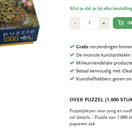
Wist je dat je bij elke bestell
Aantal
Min
Plus
I
-
+
1
1
Gratis
verzendingen binnen
De mooiste kunstartikele
Milieuvriendelijke product
Betaal eenvoudig met iDeal
Kunstliefhebbers geven o
OVER PUZZEL (1.000 STUK
OMSCHRIJVING
Puzzelplezier voor jong en oud!
vol details. - Puzzle van 1.000
papieren zak