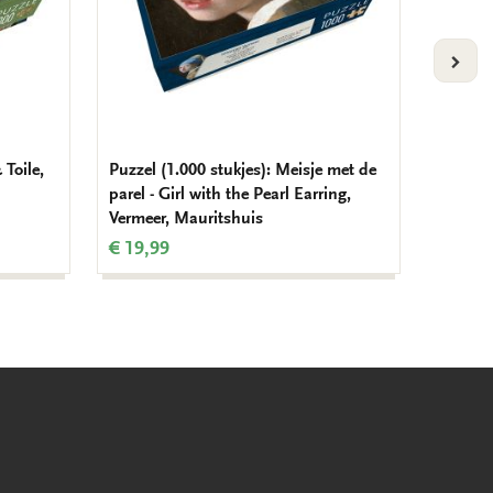
VOLG
 Toile,
Puzzel (1.000 stukjes): Meisje met de
Puzzel 
parel - Girl with the Pearl Earring,
Judith
Vermeer, Mauritshuis
€ 19,9
€ 19,99