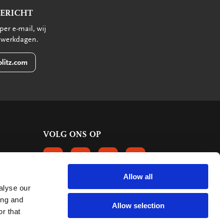
BERICHT
per e-mail, wij
 werkdagen.
litz.com
VOLG ONS OP
VOLGS ONS OP FACEBOOK
VOLG ONS OP INSTAGRAM
VOLG ONS OP LINKEDIN
VOLG ONS OP PINTERE
Allow all
alyse our
KLANTBEOORDELINGEN
ing and
Allow selection
r that
6655 reviews
9.2