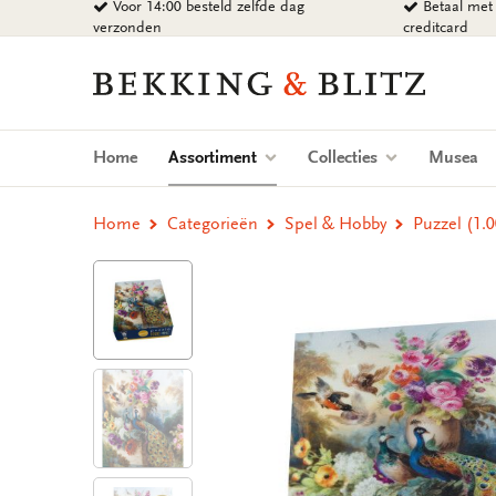
Voor 14:00 besteld zelfde dag
Betaal met 
Ga
verzonden
creditcard
naar
content
Bekking
&
Blitz
Uitgevers
(current)
Home
Assortiment
Collecties
Musea
B.V.
Home
Categorieën
Spel & Hobby
Puzzel (1.