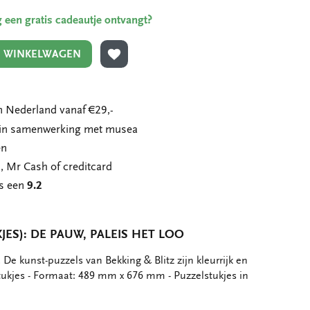
ing een gratis cadeautje ontvangt?
N WINKELWAGEN
TOEVOEGEN AAN VERLANGLIJST
 Nederland vanaf €29,-
n in samenwerking met musea
en
, Mr Cash of creditcard
ns een
9.2
JES): DE PAUW, PALEIS HET LOO
 De kunst-puzzels van Bekking & Blitz zijn kleurrijk en
 stukjes - Formaat: 489 mm x 676 mm - Puzzelstukjes in