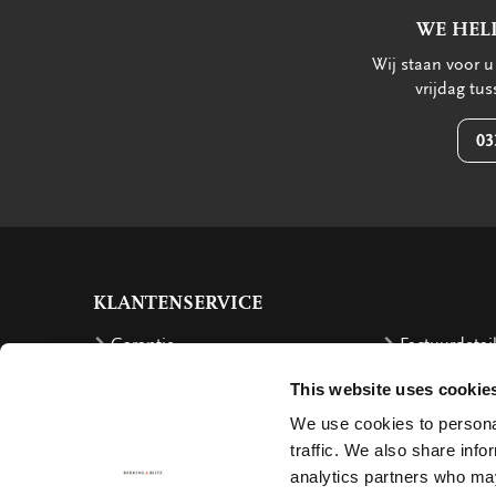
WE HEL
Wij staan voor 
vrijdag tu
03
KLANTENSERVICE
Garantie
Factuurdetai
Bestellen
Terugbetalin
This website uses cookie
Verzendkosten
Klachten
We use cookies to personal
traffic. We also share info
Bestelling retourneren
Annuleren
analytics partners who may
Bezorging
Contact