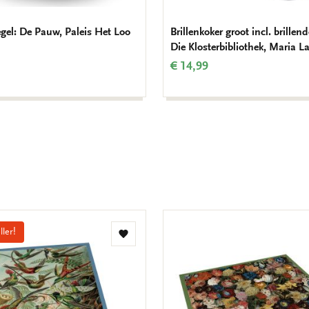
egel: De Pauw, Paleis Het Loo
Brillenkoker groot incl. brillend
Die Klosterbibliothek, Maria L
€ 14,99
ller!
Toevoegen
aan
verlanglijst