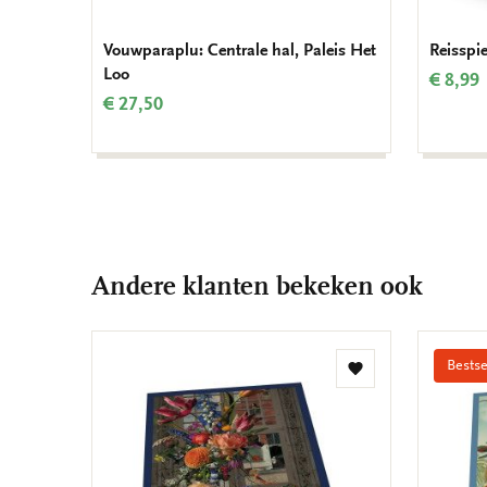
Vouwparaplu: Centrale hal, Paleis Het
Reisspi
Loo
€ 8,99
€ 27,50
Andere klanten bekeken ook
Bestse
Toevoegen
aan
verlanglijst