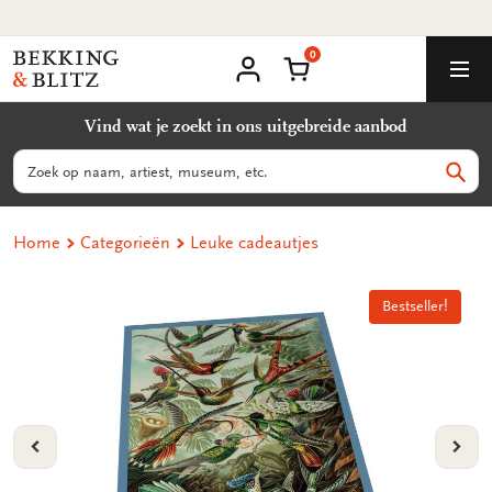
Ga
naar
0
content
Bekking
Winkelmand
Men
&
Mijn
account
Blitz
Vind wat je zoekt in ons uitgebreide aanbod
Uitgevers
B.V.
Zoeken
Zoek
Home
Categorieën
Leuke cadeautjes
Bestseller!
Bestseller!
VORIGE
VOL