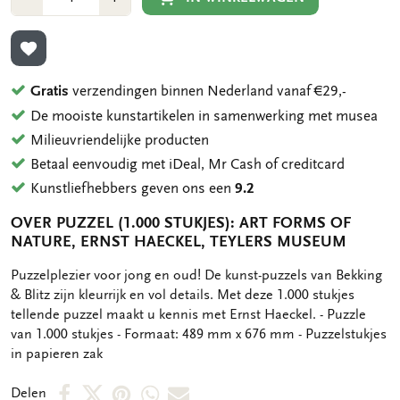
1
1
TOEVOEGEN AAN VERLANGLIJST
Gratis
verzendingen binnen Nederland vanaf €29,-
De mooiste kunstartikelen in samenwerking met musea
Milieuvriendelijke producten
Betaal eenvoudig met iDeal, Mr Cash of creditcard
Kunstliefhebbers geven ons een
9.2
OVER PUZZEL (1.000 STUKJES): ART FORMS OF
NATURE, ERNST HAECKEL, TEYLERS MUSEUM
OMSCHRIJVING
Puzzelplezier voor jong en oud! De kunst-puzzels van Bekking
& Blitz zijn kleurrijk en vol details. Met deze 1.000 stukjes
tellende puzzel maakt u kennis met Ernst Haeckel. - Puzzle
van 1.000 stukjes - Formaat: 489 mm x 676 mm - Puzzelstukjes
in papieren zak
Deel
Deel
Deel
Deel
Deel
Delen