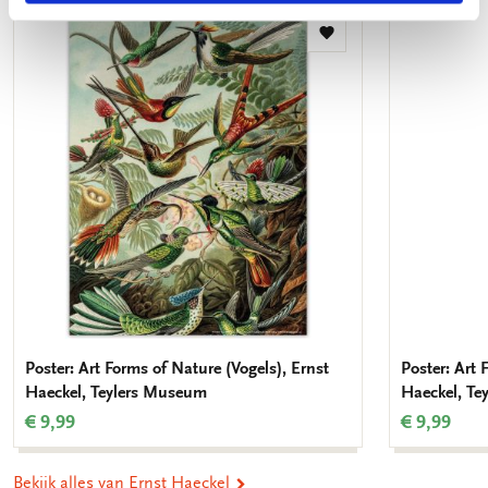
Toevoegen
aan
verlanglijst
Poster: Art Forms of Nature (Vogels), Ernst
Poster: Art 
Haeckel, Teylers Museum
Haeckel, Te
€ 9,99
€ 9,99
Bekijk alles van Ernst Haeckel