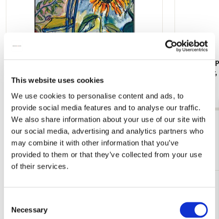
Koelkastmagneet: Gouache from Leben? oder
Kaartenmapje
Theater? Charlotte Salomon, JHM
Jan Cremer
This website uses cookies
€ 3,50
€ 9,99
We use cookies to personalise content and ads, to
provide social media features and to analyse our traffic.
We also share information about your use of our site with
Bekijk alles van Cadeau voor haar
our social media, advertising and analytics partners who
may combine it with other information that you’ve
Meer van Teylers Museum
provided to them or that they’ve collected from your use
of their services.
Toevoegen
aan
Consent
verlanglijst
Necessary
Selection