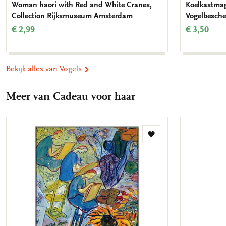
Woman haori with Red and White Cranes,
Koelkastmag
Collection Rijksmuseum Amsterdam
Vogelbesch
€ 2,99
€ 3,50
Bekijk alles van Vogels
Meer van Cadeau voor haar
Toevoegen
aan
verlanglijst