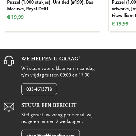
Puzzel (1.000 stukjes): Untitled (#190), Bas
Puzzel (1.00
Meeuws, Royal Delft
artworks, J
Fitzwilliam
€ 19,99
€ 19,99
WE HELPEN U GRAAG!
Wij staan voor u klaar van maandag
t/m vrijdag tussen 09:00 en 17:00
033-4613718
STUUR EEN BERICHT
Stel gerust uw vraag per e-mail, wij
reageren binnen 2 werkdagen.
shop@bekkingblitz.com