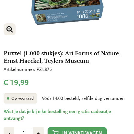
VERGROOT AFBEELDING
VERGROOT AFBEELDING
Puzzel (1.000 stukjes): Art Forms of Nature,
Ernst Haeckel, Teylers Museum
Artikelnummer: PZL876
€ 19,99
Vóór 14:00 besteld, zelfde dag verzonden
Op voorraad
Wist je dat je bij elke bestelling een gratis cadeautje
ontvangt?
Aantal
Min
Plus
IN WINKELWAGEN
-
+