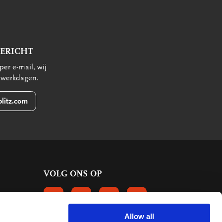
BERICHT
per e-mail, wij
 werkdagen.
litz.com
VOLG ONS OP
VOLGS ONS OP FACEBOOK
VOLG ONS OP INSTAGRAM
VOLG ONS OP LINKEDIN
VOLG ONS OP PINTERE
Allow all