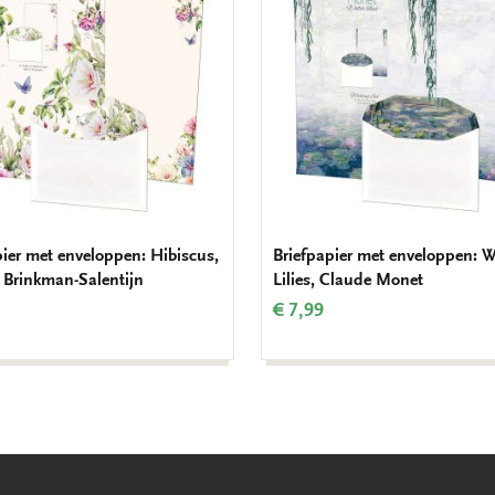
verlanglijst
pier met enveloppen: Hibiscus,
Briefpapier met enveloppen: W
 Brinkman-Salentijn
Lilies, Claude Monet
€ 7,99