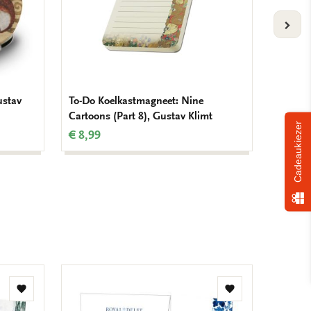
VOLG
ustav
To-Do Koelkastmagneet: Nine
Verjaar
Cartoons (Part 8), Gustav Klimt
€ 9,99
Cadeaukiezer
€ 8,99
Toevoegen
Toevoegen
aan
aan