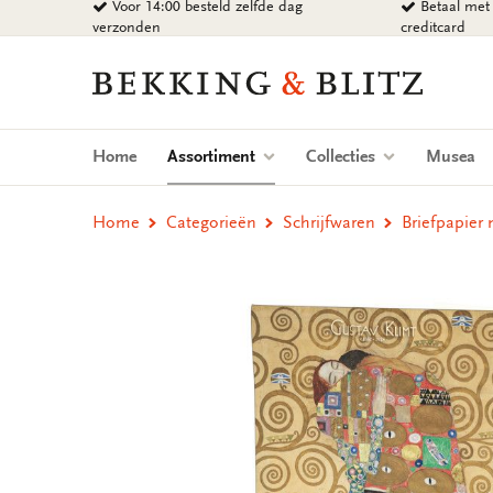
Voor 14:00 besteld zelfde dag
Betaal met 
Ga
verzonden
creditcard
naar
content
Bekking
&
Blitz
Uitgevers
(current)
Home
Assortiment
Collecties
Musea
B.V.
Home
Categorieën
Schrijfwaren
Briefpapier