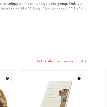
r en enveloppen in een handige opbergmap. Ook leuk
 briefpapier, 16 x 20,5 cm - 10 enveloppen, 10,5 x 16
 100 grms houtvrij papier - verpakt in stevige
baar, 18,8 x 24,4, FC bedrukt - Totale gewicht: 122
eel
ia
st
tsApp
-
ail
Bekijk alles van Gustav Klimt
Toevoegen
Toevoegen
aan
aan
verlanglijst
verlanglijst