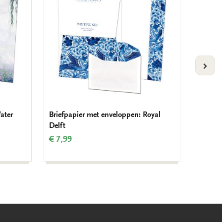
verlanglijst
verlanglijst
VOLG
ater
Briefpapier met enveloppen: Royal
Briefp
Delft
haori w
Collec
€ 7,99
€ 7,99