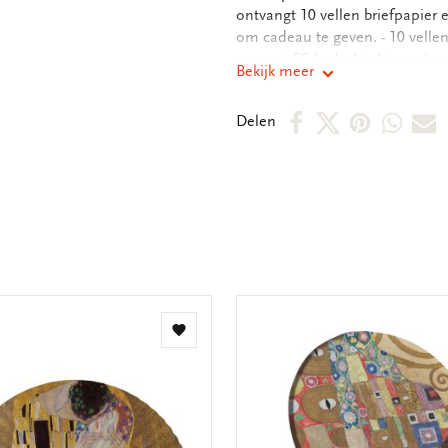
ontvangt 10 vellen briefpapie
om cadeau te geven. - 10 vellen
cm met FC bedrukte binnenkant -
Bekijk meer
kartonnen opbergmap, - hersluit
gram
Deel
Deel
Deel
Deel
D
Delen
op
op
via
via
v
Facebook
X
Pintere
Wha
E
m
Toevoegen
aan
verlanglijst