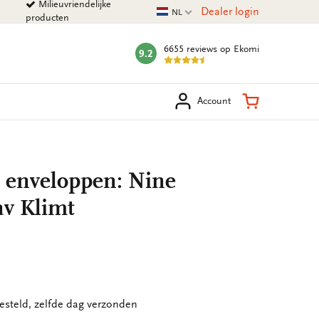
Milieuvriendelijke
Huidige taal
Dealer login
NL
producten
6655 reviews
op Ekomi
9.2
mark:
eken
Winkelman
Account
t enveloppen: Nine
av Klimt
esteld, zelfde dag verzonden