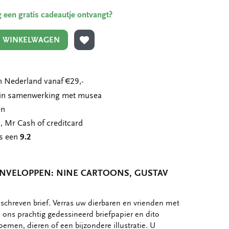
ing een gratis cadeautje ontvangt?
N WINKELWAGEN
TOEVOEGEN AAN VERLANGLIJST
 Nederland vanaf €29,-
n in samenwerking met musea
en
, Mr Cash of creditcard
ns een
9.2
ENVELOPPEN: NINE CARTOONS, GUSTAV
schreven brief. Verras uw dierbaren en vrienden met
ons prachtig gedessineerd briefpapier en dito
oemen, dieren of een bijzondere illustratie. U