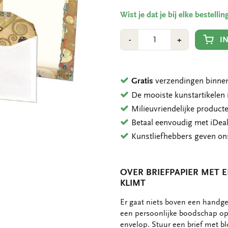
Wist je dat je bij elke bestell
Aantal
Min
Plus
I
-
+
1
1
Gratis
verzendingen binnen
De mooiste kunstartikele
Milieuvriendelijke product
Betaal eenvoudig met iDeal
Kunstliefhebbers geven o
OVER BRIEFPAPIER MET 
KLIMT
OMSCHRIJVING
Er gaat niets boven een handge
een persoonlijke boodschap op 
envelop. Stuur een brief met bl