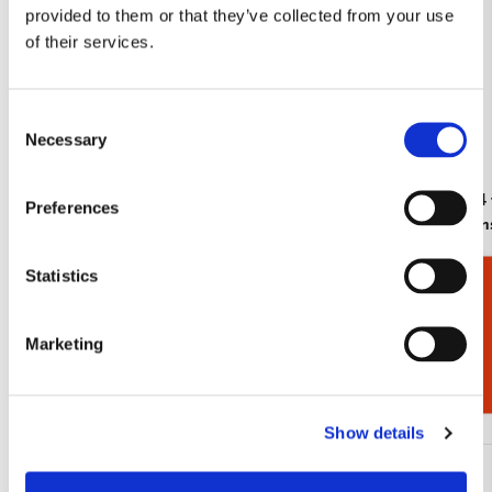
provided to them or that they’ve collected from your use
of their services.
Consent
Necessary
Selection
Lipstick doos: Water Lilies, Claude Monet
L-mapje A4 
Preferences
Monet, Ku
€ 7,99
€ 3,50
Statistics
Cadeaukiezer
Bekijk alles van Claude Monet
Marketing
Andere klanten bekeken ook
Show details
Toevoegen