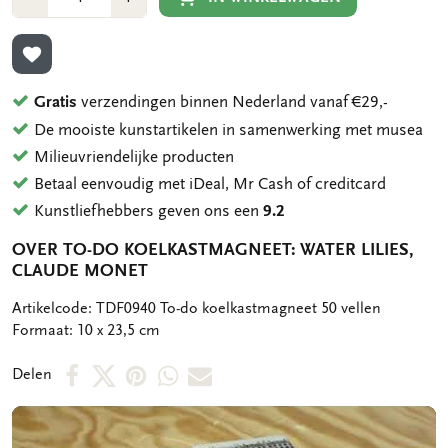
1
1
TOEVOEGEN AAN VERLANGLIJST
Gratis
verzendingen binnen Nederland vanaf €29,-
De mooiste kunstartikelen in samenwerking met musea
Milieuvriendelijke producten
Betaal eenvoudig met iDeal, Mr Cash of creditcard
Kunstliefhebbers geven ons een
9.2
OVER TO-DO KOELKASTMAGNEET: WATER LILIES,
CLAUDE MONET
OMSCHRIJVING
Artikelcode: TDF0940 To-do koelkastmagneet 50 vellen
Formaat: 10 x 23,5 cm
Deel
Deel
Deel
Deel
Deel
Delen
op
op
via
via
via
Facebook
X
Pinterest
WhatsApp
E-