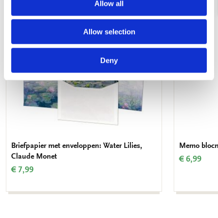
Allow all
aan
verlanglijst
Allow selection
Deny
Briefpapier met enveloppen: Water Lilies,
Memo blocno
Claude Monet
€ 6,99
€ 7,99