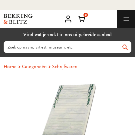
Betaal met iDeal, Mr cash of creditcard
Ga
naar
0
content
Bekking
Winkelmand
Men
&
Mijn
account
Blitz
Vind wat je zoekt in ons uitgebreide aanbod
Uitgevers
B.V.
Zoeken
Zoek
Home
Categorieën
Schrijfwaren