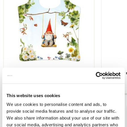
Vouwtas: Kabouter, Rien Poortvliet
Briefpapier
Het Loo
€ 13,50
€ 7,99
This website uses cookies
Bekijk alles van Rien Poortvliet
We use cookies to personalise content and ads, to
provide social media features and to analyse our traffic.
We also share information about your use of our site with
Andere klanten bekeken ook
our social media, advertising and analytics partners who