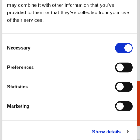
may combine it with other information that you’ve
provided to them or that they’ve collected from your use
of their services.
Toevoegen
aan
verlanglijst
Consent
Necessary
Selection
Preferences
Statistics
Cadeaukiezer
Marketing
Schrift A5: Kabouter, Rien Poortvliet
Schrift A5: 
€ 3,99
€ 3,99
Show details