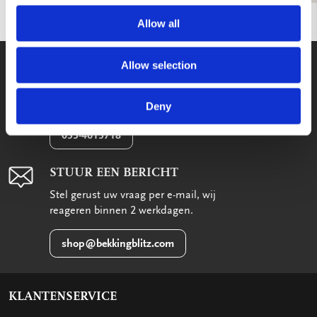
Allow all
WE HELPEN U GRAAG!
Allow selection
Wij staan voor u klaar van maandag
t/m vrijdag tussen 09:00 en 17:00
Deny
033-4613718
STUUR EEN BERICHT
Stel gerust uw vraag per e-mail, wij
reageren binnen 2 werkdagen.
shop@bekkingblitz.com
KLANTENSERVICE