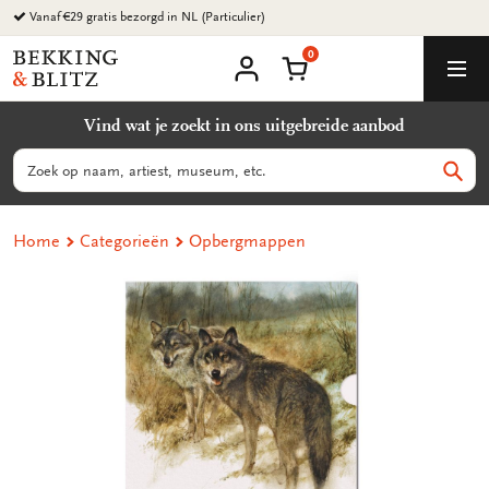
Ga
Vanaf €29 gratis bezorgd in NL (Particulier)
naar
0
content
Bekking
Winkelmand
Men
&
Mijn
account
Blitz
Vind wat je zoekt in ons uitgebreide aanbod
Uitgevers
B.V.
Zoeken
Zoek
Home
Categorieën
Opbergmappen