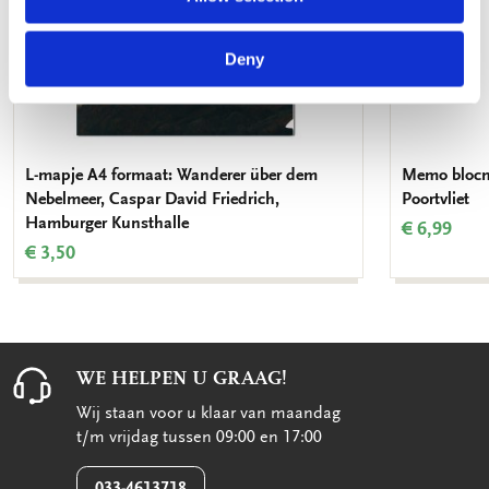
Deny
L-mapje A4 formaat: Wanderer über dem
Memo blocno
Nebelmeer, Caspar David Friedrich,
Poortvliet
Hamburger Kunsthalle
€ 6,99
€ 3,50
WE HELPEN U GRAAG!
Wij staan voor u klaar van maandag
t/m vrijdag tussen 09:00 en 17:00
033-4613718