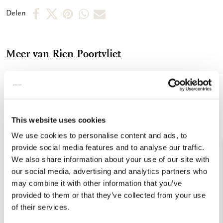
achterkant
Deel
Deel
Deel
Deel
Deel
Delen
op
op
via
via
via
Facebook
X
Pinterest
WhatsApp
E-
Meer van Rien Poortvliet
mail
Toevoegen
aan
verlanglijst
This website uses cookies
We use cookies to personalise content and ads, to
provide social media features and to analyse our traffic.
We also share information about your use of our site with
our social media, advertising and analytics partners who
may combine it with other information that you’ve
provided to them or that they’ve collected from your use
of their services.