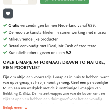
1
1
TOEVOEGEN AAN VERLANGLIJST
Gratis
verzendingen binnen Nederland vanaf €29,-
De mooiste kunstartikelen in samenwerking met musea
Milieuvriendelijke producten
Betaal eenvoudig met iDeal, Mr Cash of creditcard
Kunstliefhebbers geven ons een
9.2
OVER L-MAPJE A4 FORMAAT: DRAWN TO NATURE,
RIEN POORTVLIET
OMSCHRIJVING
Fijn om altijd een voorraadje L-mapjes in huis te hebben, want
van opbergmapjes heb je nooit genoeg. Geef een persoonlijke
touch aan uw werkplek met de kunstzinnige L-mapjes van
Bekkking & Blitz. De insteekmapjes zijn van de bovenkant en
zijkant open en hebben een duimgroef voor het eenvoudig
openen van de map. - Insteekhoes - 22 x 31 cm - Geschikt voor
Bekijk meer
A4 formaat documenten - Full color print op zowel voor als