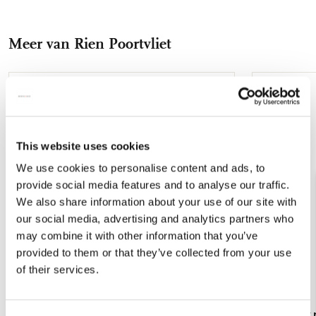
op
op
via
via
via
10 cm en wordt door een drukknoop band bij elkaar
gehouden. Uitgevouwen is het een verrassend royale
Facebook
X
Pinterest
WhatsApp
E-
boodschappentas. De tas kan zowel in de hand als op de
Meer van Rien Poortvliet
mail
schouder gedragen kan worden. De vouwtas kan een
maximum van 20 kg dragen. De tas heeft een stevige rits,
waardoor deze veilig afgesloten kan worden. In de tas zit een
handig opbergzakje, handig voor bijvoorbeeld uw telefoon.
Toevoegen
aan
Daarnaast is de shopper van Bekking & Blitz waterbestendig.
verlanglijst
Onze tassen zijn speciaal gemaakt met oog op een schonere
This website uses cookies
toekomst, kies voor het milieu met de milieuvriendelijke
vouwtassen van Bekking & Blitz, gemaakt van 100%
We use cookies to personalise content and ads, to
gerecyclede PET flessen. **Specificaties:** 41 x 47 cm Met
provide social media features and to analyse our traffic.
ritssluiting Extra opbergzakje (12 x 16 cm) aan de binnenkant
We also share information about your use of our site with
Drukknoop band Gemaakt van 100% gerecycled PET flessen
our social media, advertising and analytics partners who
Gewicht: 72 gram
may combine it with other information that you’ve
provided to them or that they’ve collected from your use
of their services.
Koelkastmagneet: Drawn to Nature, Rien
Briefpapier