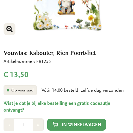
VERGROOT AFBEELDING
VERGROOT AFBEELDING
Vouwtas: Kabouter, Rien Poortvliet
Artikelnummer: FB1255
€ 13,50
Vóór 14:00 besteld, zelfde dag verzonden
Op voorraad
Wist je dat je bij elke bestelling een gratis cadeautje
ontvangt?
Aantal
Min
Plus
IN WINKELWAGEN
-
+
1
1