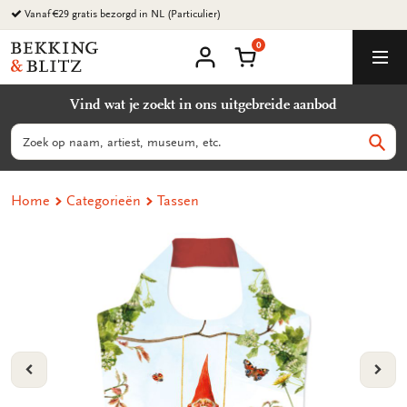
Ga
Vanaf €29 gratis bezorgd in NL (Particulier)
naar
0
content
Bekking
Winkelmand
Men
&
Mijn
account
Blitz
Vind wat je zoekt in ons uitgebreide aanbod
Uitgevers
B.V.
Zoeken
Zoek
Home
Categorieën
Tassen
VORIGE
VOL