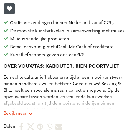
TOEVOEGEN AAN VERLANGLIJST
Gratis
verzendingen binnen Nederland vanaf €29,-
De mooiste kunstartikelen in samenwerking met musea
Milieuvriendelijke producten
Betaal eenvoudig met iDeal, Mr Cash of creditcard
Kunstliefhebbers geven ons een
9.2
OVER VOUWTAS: KABOUTER, RIEN POORTVLIET
OMSCHRIJVING
Een echte cultuurliefhebber en altijd al een mooi kunstwerk
binnen handbereik willen hebben? Goed nieuws! Bekking &
Blitz heeft een speciale museumcollectie shoppers. Op de
opvouwbare tassen worden verschillende kunstwerken
afgebeeld zodat je altijd de mooiste schilderijen binnen
handbereik kunt hebben. De vouwtas van Bekking & Blitz
Bekijk meer
weegt maar 72 gram en is opvouwbaar waardoor hij
gemakkelijk is op te bergen in je tas, ideaal om altijd bij de
Deel
Deel
Deel
Deel
Deel
Delen
hand te hebben. De afmeting van de opgevouwen tas is 7,5 bij