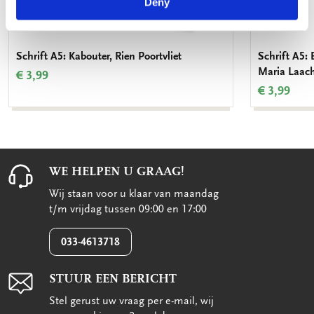
Deny
Schrift A5: Kabouter, Rien Poortvliet
Schrift A5: 
Maria Laac
€ 3,99
€ 3,99
WE HELPEN U GRAAG!
Wij staan voor u klaar van maandag
t/m vrijdag tussen 09:00 en 17:00
033-4613718
STUUR EEN BERICHT
Stel gerust uw vraag per e-mail, wij