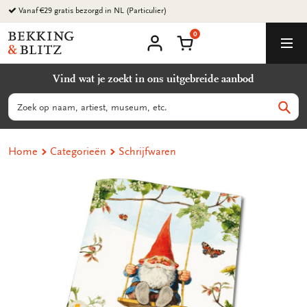
Ga
Vanaf €29 gratis bezorgd in NL (Particulier)
naar
0
content
Bekking
Winkelmand
Men
&
Mijn
account
Blitz
Vind wat je zoekt in ons uitgebreide aanbod
Uitgevers
B.V.
Zoeken
Zoek
Home
Categorieën
Schrijfwaren