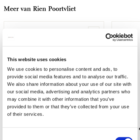
Facebook
X
Pinterest
WhatsApp
E-
Meer van Rien Poortvliet
mail
Toevoegen
aan
verlanglijst
This website uses cookies
We use cookies to personalise content and ads, to
provide social media features and to analyse our traffic.
We also share information about your use of our site with
our social media, advertising and analytics partners who
may combine it with other information that you’ve
provided to them or that they’ve collected from your use
of their services.
Koelkastmagneet: Drawn to Nature, Rien
Briefpapier
Poortvliet
Het Loo
Consent