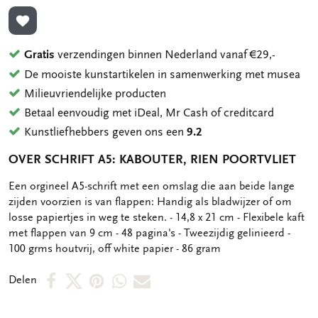
TOEVOEGEN AAN VERLANGLIJST
Gratis
verzendingen binnen Nederland vanaf €29,-
De mooiste kunstartikelen in samenwerking met musea
Milieuvriendelijke producten
Betaal eenvoudig met iDeal, Mr Cash of creditcard
Kunstliefhebbers geven ons een
9.2
OVER SCHRIFT A5: KABOUTER, RIEN POORTVLIET
OMSCHRIJVING
Een orgineel A5-schrift met een omslag die aan beide lange
zijden voorzien is van flappen: Handig als bladwijzer of om
losse papiertjes in weg te steken. - 14,8 x 21 cm - Flexibele kaft
met flappen van 9 cm - 48 pagina's - Tweezijdig gelinieerd -
100 grms houtvrij, off white papier - 86 gram
Deel
Deel
Deel
Deel
Deel
Delen
op
op
via
via
via