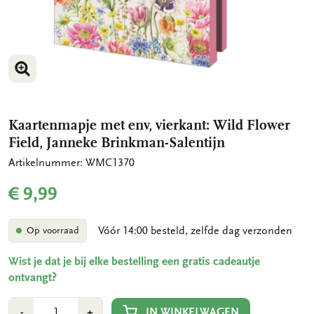
VERGROOT AFBEELDING
VERGROOT AFBEELDING
Kaartenmapje met env, vierkant: Wild Flower
Field, Janneke Brinkman-Salentijn
Artikelnummer: WMC1370
€ 9,99
Vóór 14:00 besteld, zelfde dag verzonden
Op voorraad
Wist je dat je bij elke bestelling een gratis cadeautje
ontvangt?
Aantal
Min
Plus
IN WINKELWAGEN
-
+