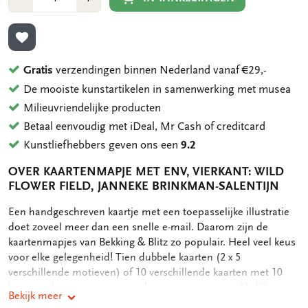
1
1
TOEVOEGEN AAN VERLANGLIJST
Gratis
verzendingen binnen Nederland vanaf €29,-
De mooiste kunstartikelen in samenwerking met musea
Milieuvriendelijke producten
Betaal eenvoudig met iDeal, Mr Cash of creditcard
Kunstliefhebbers geven ons een
9.2
OVER KAARTENMAPJE MET ENV, VIERKANT: WILD
FLOWER FIELD, JANNEKE BRINKMAN-SALENTIJN
OMSCHRIJVING
Een handgeschreven kaartje met een toepasselijke illustratie
doet zoveel meer dan een snelle e-mail. Daarom zijn de
kaartenmapjes van Bekking & Blitz zo populair. Heel veel keus
voor elke gelegenheid! Tien dubbele kaarten (2 x 5
verschillende motieven) of 10 verschillende kaarten met 10
luxe enveloppen, netjes opgeborgen in een aantrekkelijk
Bekijk meer
kaartenmapje. Op de achterkant van het mapje staan de