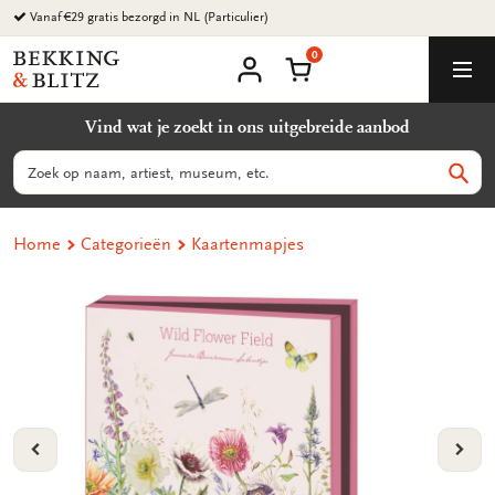
Ga
Vanaf €29 gratis bezorgd in NL (Particulier)
naar
0
content
Bekking
Winkelmand
Men
&
Mijn
account
Blitz
Vind wat je zoekt in ons uitgebreide aanbod
Uitgevers
B.V.
Zoeken
Zoek
Home
Categorieën
Kaartenmapjes
VORIGE
VOL