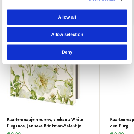
Andere klanten bekeken ook
Allow all
Toevoegen
Allow selection
aan
verlanglijst
Deny
Kaartenmapje met env, vierkant: White
Kaartenmapj
Elegance, Janneke Brinkman-Salentijn
den Burg