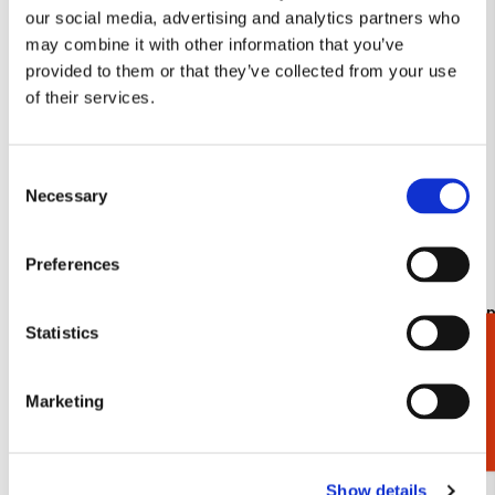
our social media, advertising and analytics partners who
verlanglijst
may combine it with other information that you’ve
provided to them or that they’ve collected from your use
of their services.
Consent
Necessary
Selection
Preferences
Kaartenmapje met env, vierkant: Klaprozen,
Kaartenmapj
Statistics
Janneke Brinkman-Salentijn
Janneke Br
Cadeaukiezer
€ 9,99
€ 9,99
Marketing
Bekijk alles van Janneke Brinkman
Show details