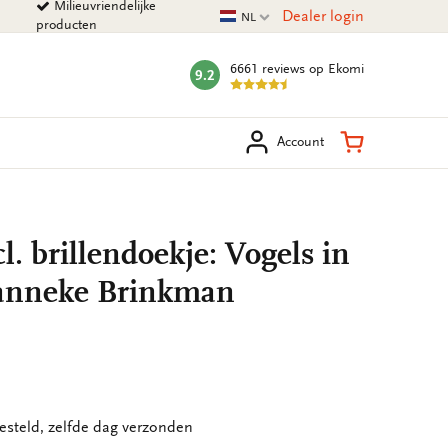
Milieuvriendelijke
Huidige taal
Dealer login
NL
producten
6661 reviews
op Ekomi
9.2
mark:
eken
Winkelman
Account
l. brillendoekje: Vogels in
Janneke Brinkman
esteld, zelfde dag verzonden