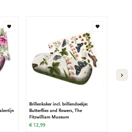
Toevoegen
Toevoegen
aan
aan
verlanglijst
verlanglijst
VOLG
Brillenkoker incl. brillendoekje:
Brillen
lentijn
Butterflies and flowers, The
creatio
Fitzwilliam Museum
€ 12,9
€ 12,99