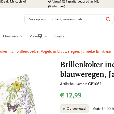
iDeal, Mr cash of
Vanaf €29 gratis bezorgd in NL
(Particulier)
Zoeken
Zo
Over ons
Zakelijk
Contact
koker incl. brillendoekje: Vogels in blauweregen, Janneke Brinkman
Brillenkoker inc
blauweregen, 
Artikelnummer: GB1062
€ 12,99
Vóór 14:00 b
Op voorraad