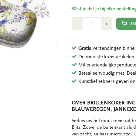
Wist je dat je bij elke bestell
Aantal
Min
Plus
I
-
+
1
1
Gratis
verzendingen binnen
De mooiste kunstartikele
Milieuvriendelijke product
Betaal eenvoudig met iDeal
Kunstliefhebbers geven o
OVER BRILLENKOKER INCL
BLAUWEREGEN, JANNEK
OMSCHRIJVING
Verlies uw bril nooit meer uit 
Blitz. Zowel de buitenkant als 
van zacht, aaibaar microvezel. D