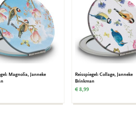
aan
verlanglijst
egel: Magnolia, Janneke
Reisspiegel: Collage, Janneke
an
Brinkman
€ 8,99