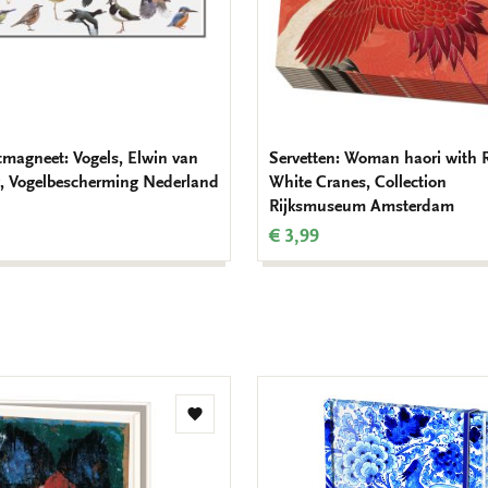
tmagneet: Vogels, Elwin van
Servetten: Woman haori with 
k, Vogelbescherming Nederland
White Cranes, Collection
Rijksmuseum Amsterdam
€ 3,99
Toevoegen
aan
verlanglijst