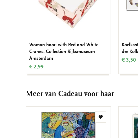
Woman haori with Red and White
Koelkas
Cranes, Collection Rijksmuseum
der Kol
Amsterdam
€ 3,50
€ 2,99
Meer van Cadeau voor haar
Toevoegen
aan
verlanglijst