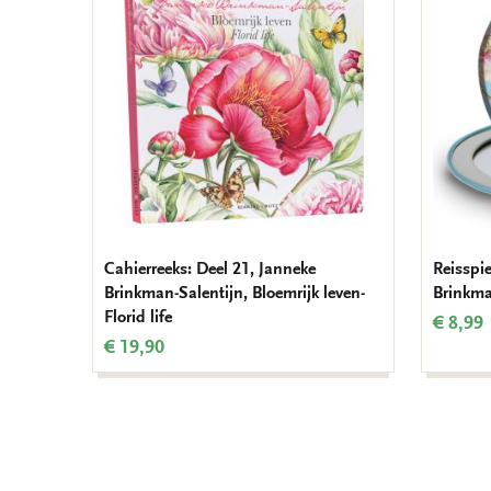
aan
verlanglijst
Cahierreeks: Deel 21, Janneke
Reisspi
Brinkman-Salentijn, Bloemrijk leven-
Brinkm
Florid life
€ 8,99
€ 19,90