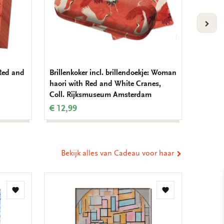
VOLG
Red and
Brillenkoker incl. brillendoekje: Woman
Briefp
haori with Red and White Cranes,
haori w
Coll. Rijksmuseum Amsterdam
Collec
€ 12,99
€ 7,99
Bekijk alles van Cadeau voor haar
Toevoegen
Toevoegen
aan
aan
verlanglijst
verlanglijst