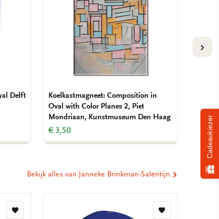
VOLG
yal Delft
Koelkastmagneet: Composition in
Koelkas
Oval with Color Planes 2, Piet
Mondr
Mondriaan, Kunstmuseum Den Haag
€ 3,50
Cadeaukiezer
€ 3,50
Bekijk alles van Janneke Brinkman-Salentijn
Toevoegen
Toevoegen