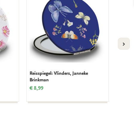
aan
aan
verlanglijst
verlanglijst
VOLG
Reisspiegel: Vlinders, Janneke
Reisspi
Brinkman
Jannek
€ 8,99
€ 8,99