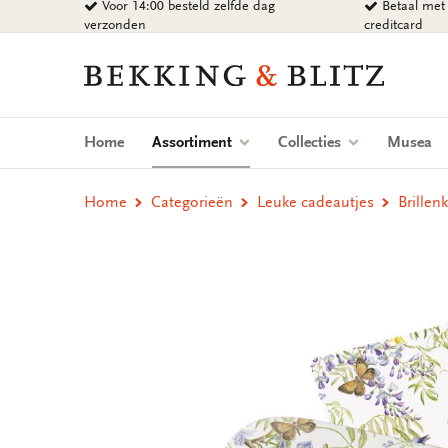
Voor 14:00 besteld zelfde dag
Betaal met 
Ga
verzonden
creditcard
naar
content
Bekking
&
Blitz
Uitgevers
(current)
Home
Assortiment
Collecties
Musea
B.V.
Home
Categorieën
Leuke cadeautjes
Brillen