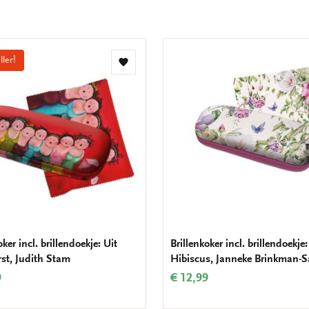
ller!
Toevoegen
aan
verlanglijst
oker incl. brillendoekje: Uit
Brillenkoker incl. brillendoekje:
rst, Judith Stam
Hibiscus, Janneke Brinkman-Sa
9
€ 12,99