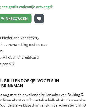
ing een gratis cadeautje ontvangt?
N WINKELWAGEN
TOEVOEGEN AAN VERLANGLIJST
 Nederland vanaf €29,-
n in samenwerking met musea
en
, Mr Cash of creditcard
ns een
9.2
. BRILLENDOEKJE: VOGELS IN
E BRINKMAN
het oog met de opvallende brillenkoker van Bekking &
de binnenkant van de metalen brillenkoker is voorzien
oor de sterke klapscharnier sluit de koker stevig af. U