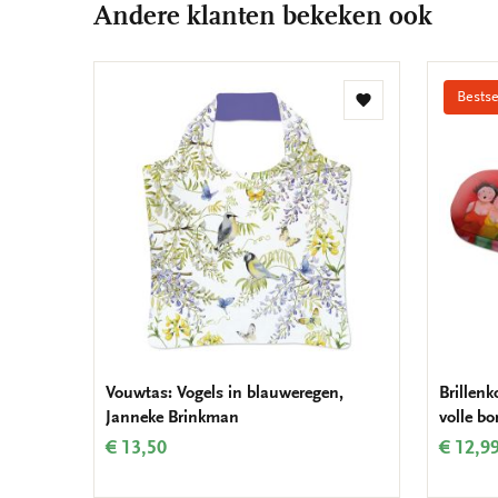
Andere klanten bekeken ook
Bestse
Toevoegen
aan
verlanglijst
Vouwtas: Vogels in blauweregen,
Brillenk
Janneke Brinkman
volle bo
€ 13,50
€ 12,9