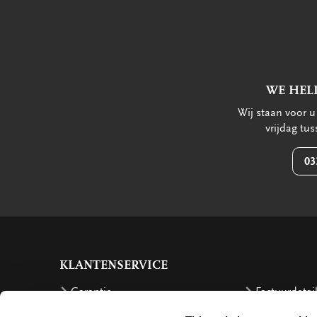
WE HEL
Wij staan voor 
vrijdag tu
03
KLANTENSERVICE
Garantie
Factuurdetai
Bestellen
Terugbetalin