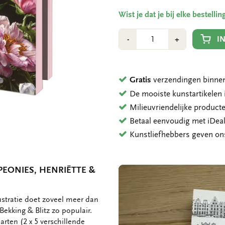
Wist je dat je bij elke bestell
Aantal
Min
Plus
I
-
+
1
1
Gratis
verzendingen binnen
De mooiste kunstartikele
Milieuvriendelijke product
Betaal eenvoudig met iDeal
Kunstliefhebbers geven o
PEONIES, HENRIËTTE &
ustratie doet zoveel meer dan
ekking & Blitz zo populair.
arten (2 x 5 verschillende