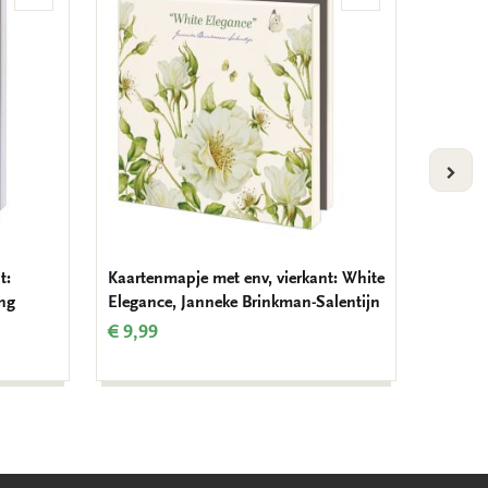
aan
aan
verlanglijst
verlanglijst
VOLG
t:
Kaartenmapje met env, vierkant: White
Kaarten
ing
Elegance, Janneke Brinkman-Salentijn
of flow
€ 9,99
€ 9,99