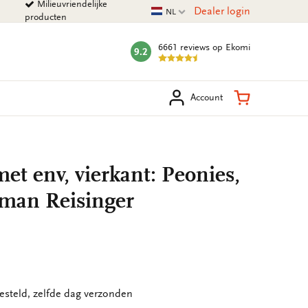
Milieuvriendelijke
Huidige taal
Dealer login
NL
producten
6661 reviews
op Ekomi
9.2
mark:
eken
Winkelman
Account
t env, vierkant: Peonies,
man Reisinger
esteld, zelfde dag verzonden