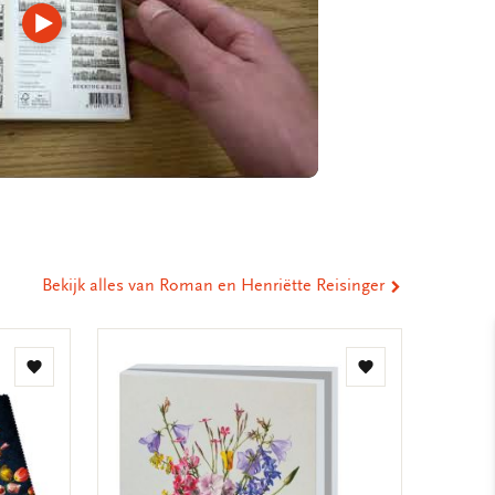
Video
afspelen
Bekijk alles van Roman en Henriëtte Reisinger
Toevoegen
Toevoegen
aan
aan
verlanglijst
verlanglijst