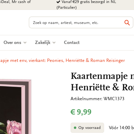
iDeal, Mr cash of
Vanaf €29 gratis bezorgd in NL
(Particulier)
Zoeken
Zo
Over ons
Zakelijk
Contact
pje met env, vierkant: Peonies, Henriëtte & Roman Reisinger
Kaartenmapje me
Henriëtte & Ro
Artikelnummer: WMC1373
€ 9,99
Vóór 14:00 b
Op voorraad