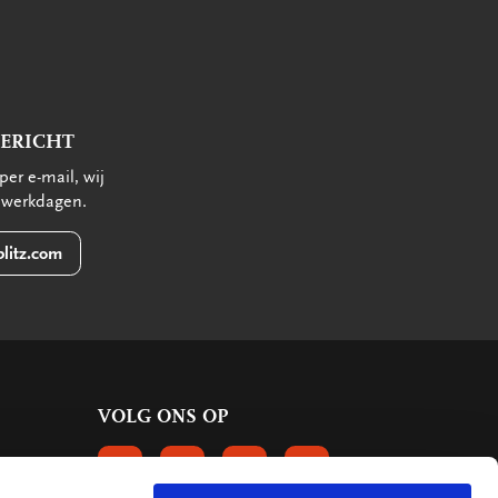
BERICHT
per e-mail, wij
 werkdagen.
litz.com
VOLG ONS OP
VOLGS ONS OP FACEBOOK
VOLG ONS OP INSTAGRAM
VOLG ONS OP LINKEDIN
VOLG ONS OP PINTERE