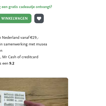
ing een gratis cadeautje ontvangt?
N WINKELWAGEN
TOEVOEGEN AAN VERLANGLIJST
 Nederland vanaf €29,-
n in samenwerking met musea
en
, Mr Cash of creditcard
ns een
9.2