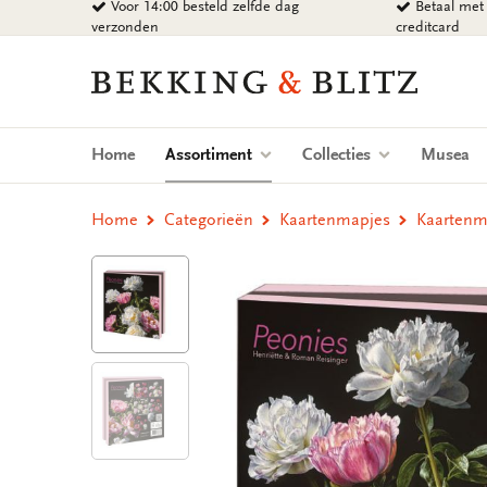
Voor 14:00 besteld zelfde dag
Betaal met 
Ga
verzonden
creditcard
naar
content
Bekking
&
Blitz
Uitgevers
(current)
Home
Assortiment
Collecties
Musea
B.V.
Home
Categorieën
Kaartenmapjes
Kaartenma