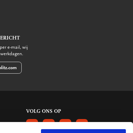
BERICHT
per e-mail, wij
 werkdagen.
litz.com
VOLG ONS OP
VOLGS ONS OP FACEBOOK
VOLG ONS OP INSTAGRAM
VOLG ONS OP LINKEDIN
VOLG ONS OP PINTERE