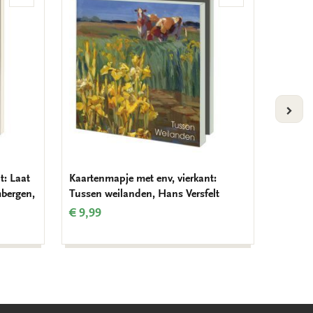
aan
aan
verlanglijst
verlanglijst
VOLG
t: Laat
Kaartenmapje met env, vierkant:
Kaarten
mbergen,
Tussen weilanden, Hans Versfelt
Bloeme
€ 9,99
€ 9,99