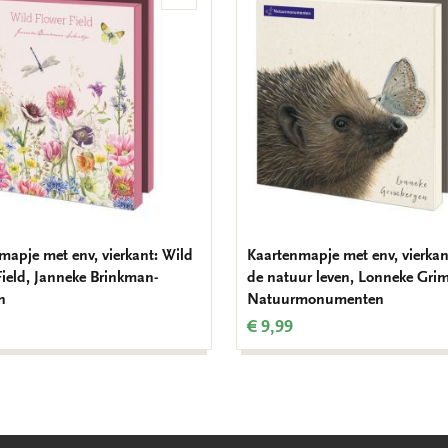
aan
verlanglijst
mapje met env, vierkant: Wild
Kaartenmapje met env, vierkan
Field, Janneke Brinkman-
de natuur leven, Lonneke Gri
n
Natuurmonumenten
€ 9,99