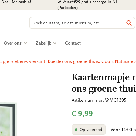
iDeal, Mr cash of
Vanaf €29 gratis bezorgd in NL
(Particulier)
Zoeken
Zo
Over ons
Zakelijk
Contact
pje met env, vierkant: Koester ons groene thuis, Goois Natuurres
Kaartenmapje me
ons groene thui
Artikelnummer: WMC1395
€ 9,99
Vóór 14:00 b
Op voorraad