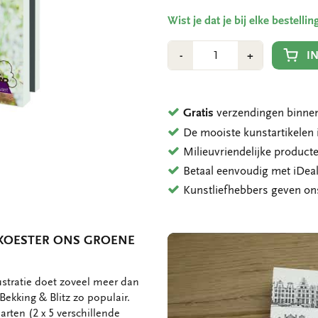
Wist je dat je bij elke bestell
Aantal
Min
Plus
I
-
+
1
1
Gratis
verzendingen binnen
De mooiste kunstartikele
Milieuvriendelijke product
Betaal eenvoudig met iDeal
Kunstliefhebbers geven o
 KOESTER ONS GROENE
ustratie doet zoveel meer dan
ekking & Blitz zo populair.
arten (2 x 5 verschillende