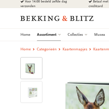
Voor 14:00 besteld zelfde dag
Betaal met 
Ga
verzonden
creditcard
naar
content
Bekking
&
Blitz
Uitgevers
(current)
Home
Assortiment
Collecties
Musea
B.V.
Home
Categorieën
Kaartenmapjes
Kaartenma