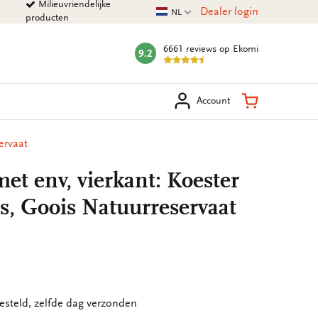
Milieuvriendelijke
Huidige taal
Dealer login
NL
producten
6661 reviews
op Ekomi
9.2
mark:
eken
Winkelman
Account
ervaat
t env, vierkant: Koester
s, Goois Natuurreservaat
esteld, zelfde dag verzonden