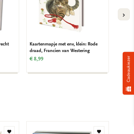
VOLG
recht
Kaartenmapje met env, klein: Rode
Kaarte
draad, Francien van Westering
groot:T
Cadeaukiezer
€ 8,99
€ 9,99
Toevoegen
Toevoegen