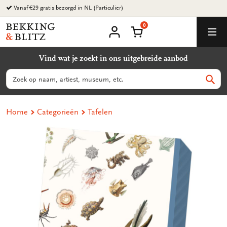
Ga
Vanaf €29 gratis bezorgd in NL (Particulier)
naar
0
content
Bekking
Winkelmand
Men
&
Mijn
account
Blitz
Vind wat je zoekt in ons uitgebreide aanbod
Uitgevers
B.V.
Zoeken
Zoek
Home
Categorieën
Tafelen