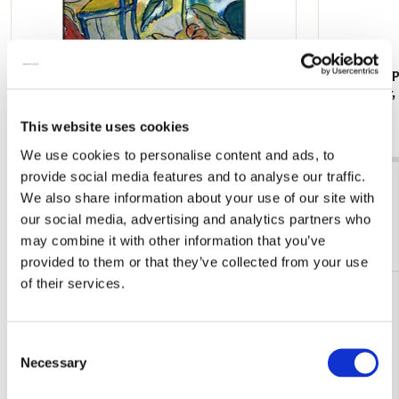
Koelkastmagneet: Gouache from Leben? oder
Kaartenmapje
Theater? Charlotte Salomon, JHM
Jan Cremer
€ 3,50
€ 9,99
This website uses cookies
We use cookies to personalise content and ads, to
provide social media features and to analyse our traffic.
Bekijk alles van Cadeau voor haar
We also share information about your use of our site with
our social media, advertising and analytics partners who
Meer van Teylers Museum
may combine it with other information that you’ve
provided to them or that they’ve collected from your use
of their services.
Toevoegen
aan
verlanglijst
Consent
Necessary
Selection