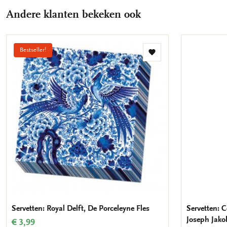
Andere klanten bekeken ook
Bestseller!
Toevoegen
aan
verlanglijst
Servetten: Royal Delft, De Porceleyne Fles
Servetten: C
Joseph Jako
€ 3,99