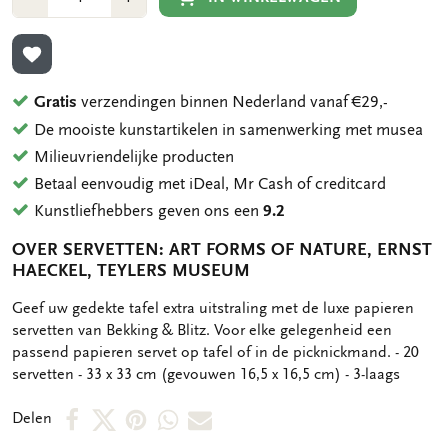
1
1
TOEVOEGEN AAN VERLANGLIJST
Gratis
verzendingen binnen Nederland vanaf €29,-
De mooiste kunstartikelen in samenwerking met musea
Milieuvriendelijke producten
Betaal eenvoudig met iDeal, Mr Cash of creditcard
Kunstliefhebbers geven ons een
9.2
OVER SERVETTEN: ART FORMS OF NATURE, ERNST
HAECKEL, TEYLERS MUSEUM
OMSCHRIJVING
Geef uw gedekte tafel extra uitstraling met de luxe papieren
servetten van Bekking & Blitz. Voor elke gelegenheid een
passend papieren servet op tafel of in de picknickmand. - 20
servetten - 33 x 33 cm (gevouwen 16,5 x 16,5 cm) - 3-laags
Deel
Deel
Deel
Deel
Deel
Delen