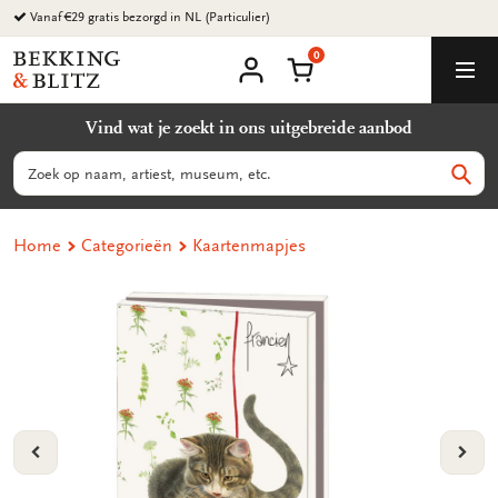
Ga
Vanaf €29 gratis bezorgd in NL (Particulier)
naar
0
content
Bekking
Winkelmand
Men
&
Mijn
account
Blitz
Vind wat je zoekt in ons uitgebreide aanbod
Uitgevers
B.V.
Zoeken
Zoek
Home
Categorieën
Kaartenmapjes
VORIGE
VOL