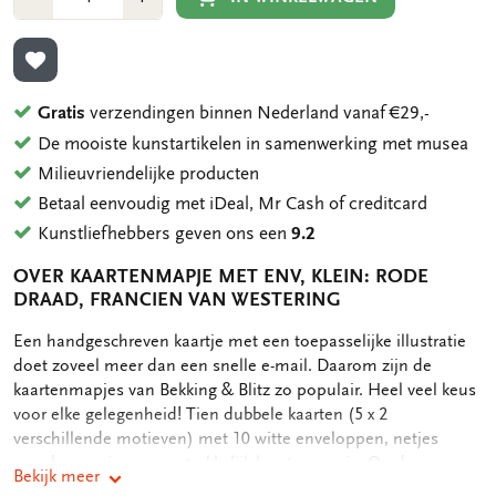
1
1
TOEVOEGEN AAN VERLANGLIJST
Gratis
verzendingen binnen Nederland vanaf €29,-
De mooiste kunstartikelen in samenwerking met musea
Milieuvriendelijke producten
Betaal eenvoudig met iDeal, Mr Cash of creditcard
Kunstliefhebbers geven ons een
9.2
OVER KAARTENMAPJE MET ENV, KLEIN: RODE
DRAAD, FRANCIEN VAN WESTERING
OMSCHRIJVING
Een handgeschreven kaartje met een toepasselijke illustratie
doet zoveel meer dan een snelle e-mail. Daarom zijn de
kaartenmapjes van Bekking & Blitz zo populair. Heel veel keus
voor elke gelegenheid! Tien dubbele kaarten (5 x 2
verschillende motieven) met 10 witte enveloppen, netjes
opgeborgen in een aantrekkelijk kaartenmapje. Op de
Bekijk meer
achterkant van het mapje staan de verschillende motieven