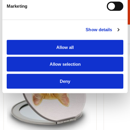
Marketing
Bekijk alles van Cadeau voor haar
Show details
Meer van Francien van Westering
Allow all
Toevoegen
aan
Allow selection
verlanglijst
Deny