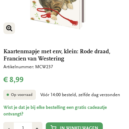
VERGROOT AFBEELDING
VERGROOT AFBEELDING
Kaartenmapje met env, klein: Rode draad,
Francien van Westering
Artikelnummer: MCW237
€ 8,99
Vóór 14:00 besteld, zelfde dag verzonden
Op voorraad
Wist je dat je bij elke bestelling een gratis cadeautje
ontvangt?
Aantal
Min
Plus
IN WINKELWAGEN
-
+