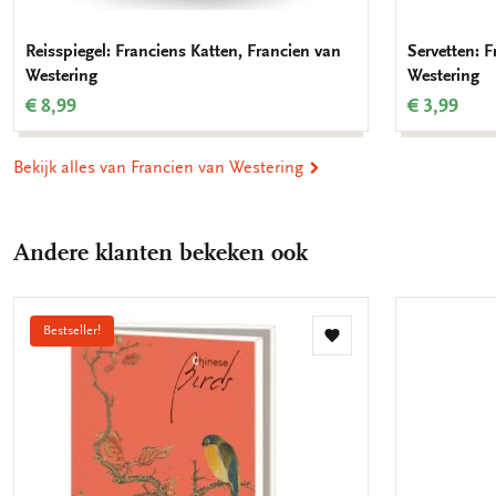
Reisspiegel: Franciens Katten, Francien van
Servetten: F
Westering
Westering
€ 8,99
€ 3,99
Bekijk alles van Francien van Westering
Andere klanten bekeken ook
Bestseller!
Toevoegen
aan
verlanglijst