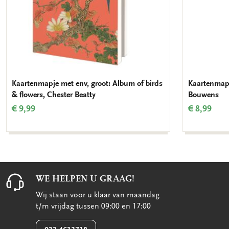
Kaartenmapje met env, groot: Album of birds
Kaartenmapj
& flowers, Chester Beatty
Bouwens
€ 9,99
€ 8,99
WE HELPEN U GRAAG!
Wij staan voor u klaar van maandag
t/m vrijdag tussen 09:00 en 17:00