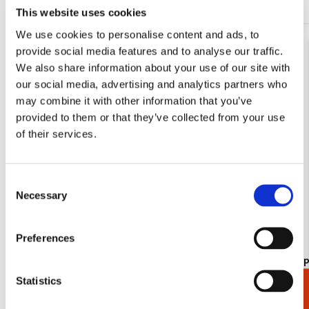
This website uses cookies
We use cookies to personalise content and ads, to
provide social media features and to analyse our traffic.
Toevoegen
aan
We also share information about your use of our site with
verlanglijst
our social media, advertising and analytics partners who
may combine it with other information that you’ve
provided to them or that they’ve collected from your use
of their services.
Consent
Necessary
Selection
Preferences
Koelkastmagneet: Gouache from Leben? oder
Kaartenmapje
Theater? Charlotte Salomon, JHM
Jan Cremer
Statistics
Cadeaukiezer
€ 3,50
€ 9,99