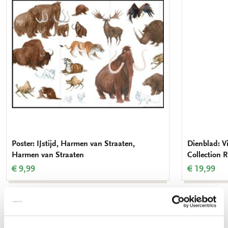
verlanglijst
Poster: IJstijd, Harmen van Straaten,
Dienblad: V
Harmen van Straaten
Collection
€ 9,99
€ 19,99
Bekijk alles van Dieren
Meer van Cadeau voor haar