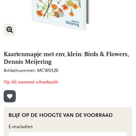
VERGROOT AFBEELDING
VERGROOT AFBEELDING
Kaartenmapje met env, klein: Birds & Flowers,
Dennis Meijering
Artikelnummer: MCW0320
Op dit moment uitverkocht
TOEVOEGEN AAN VERLANGLIJST
BLIJF OP DE HOOGTE VAN DE VOORRAAD
E-mailadres