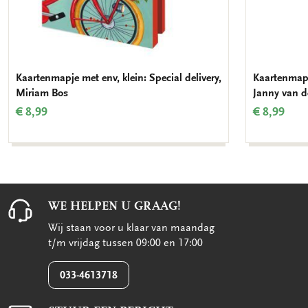
Kaartenmapje met env, klein: Special delivery,
Kaartenmapje
Miriam Bos
Janny van d
€ 8,99
€ 8,99
WE HELPEN U GRAAG!
Wij staan voor u klaar van maandag
t/m vrijdag tussen 09:00 en 17:00
033-4613718