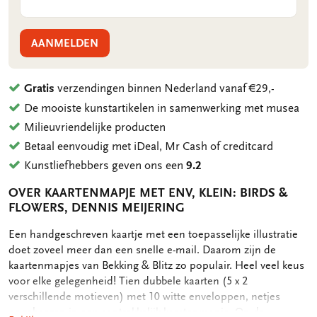
AANMELDEN
Gratis
verzendingen binnen Nederland vanaf €29,-
De mooiste kunstartikelen in samenwerking met musea
Milieuvriendelijke producten
Betaal eenvoudig met iDeal, Mr Cash of creditcard
Kunstliefhebbers geven ons een
9.2
OVER KAARTENMAPJE MET ENV, KLEIN: BIRDS &
FLOWERS, DENNIS MEIJERING
OMSCHRIJVING
Een handgeschreven kaartje met een toepasselijke illustratie
doet zoveel meer dan een snelle e-mail. Daarom zijn de
kaartenmapjes van Bekking & Blitz zo populair. Heel veel keus
voor elke gelegenheid! Tien dubbele kaarten (5 x 2
verschillende motieven) met 10 witte enveloppen, netjes
opgeborgen in een aantrekkelijk kaartenmapje. Op de