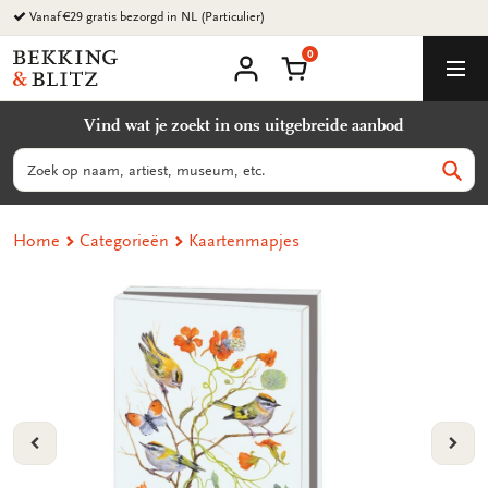
Ga
naar
0
content
Bekking
Winkelmand
Men
&
Mijn
account
Blitz
Vind wat je zoekt in ons uitgebreide aanbod
Uitgevers
B.V.
Zoeken
Zoek
Home
Categorieën
Kaartenmapjes
VORIGE
VOL