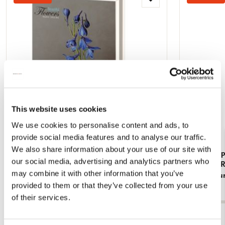
Toevoegen
aan
verlanglijst
This website uses cookies
We use cookies to personalise content and ads, to
provide social media features and to analyse our traffic.
We also share information about your use of our site with
Kaartenmapje met env, groot: Beautiful
Kaartenmapj
our social media, advertising and analytics partners who
Flowers, Ingrid Smuling
haori with 
may combine it with other information that you’ve
Rijksmuseu
€ 9,99
provided to them or that they’ve collected from your use
€ 9,99
of their services.
Bekijk alles van Kaartenmapjes