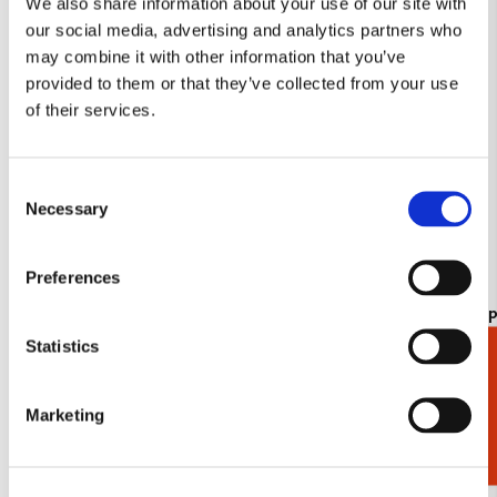
We also share information about your use of our site with
verlanglijst
our social media, advertising and analytics partners who
may combine it with other information that you’ve
provided to them or that they’ve collected from your use
of their services.
Consent
Necessary
Selection
Preferences
Kaartenmapje met env, vierkant: Bomen,
Kaartenmapj
Elwin van der Kolk
katten, Fra
Statistics
Cadeaukiezer
€ 9,99
€ 9,99
Marketing
Bekijk alles van The Fitzwilliam Museum