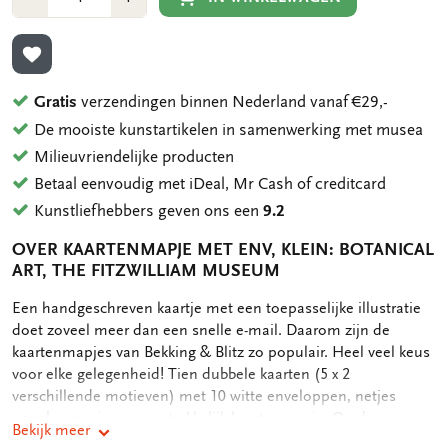
1
1
TOEVOEGEN AAN VERLANGLIJST
Gratis
verzendingen binnen Nederland vanaf €29,-
De mooiste kunstartikelen in samenwerking met musea
Milieuvriendelijke producten
Betaal eenvoudig met iDeal, Mr Cash of creditcard
Kunstliefhebbers geven ons een
9.2
OVER KAARTENMAPJE MET ENV, KLEIN: BOTANICAL
ART, THE FITZWILLIAM MUSEUM
OMSCHRIJVING
Een handgeschreven kaartje met een toepasselijke illustratie
doet zoveel meer dan een snelle e-mail. Daarom zijn de
kaartenmapjes van Bekking & Blitz zo populair. Heel veel keus
voor elke gelegenheid! Tien dubbele kaarten (5 x 2
verschillende motieven) met 10 witte enveloppen, netjes
opgeborgen in een aantrekkelijk kaartenmapje. Op de
Bekijk meer
achterkant van het mapje staan de verschillende motieven