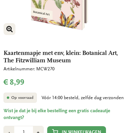
VERGROOT AFBEELDING
VERGROOT AFBEELDING
Kaartenmapje met env, klein: Botanical Art,
The Fitzwilliam Museum
Artikelnummer: MCW270
€ 8,99
Vóór 14:00 besteld, zelfde dag verzonden
Op voorraad
Wist je dat je bij elke bestelling een gratis cadeautje
ontvangt?
Aantal
Min
Plus
IN WINKELWAGEN
-
+