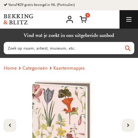
Ga
Vanaf €29 gratis bezorgd in NL (Particulier)
naar
0
content
Bekking
Winkelmand
Men
&
Mijn
account
Blitz
Vind wat je zoekt in ons uitgebreide aanbod
Uitgevers
B.V.
Zoeken
Zoek
Home
Categorieën
Kaartenmapjes
VORIGE
VOL