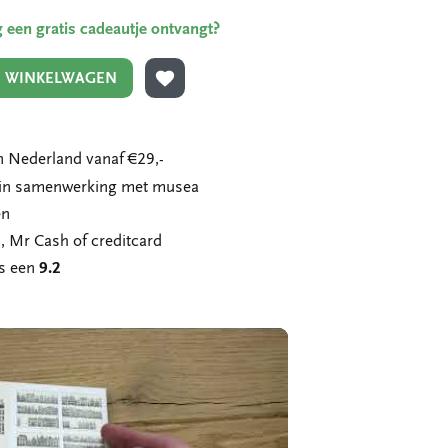
ing een gratis cadeautje ontvangt?
N WINKELWAGEN
TOEVOEGEN AAN VERLANGLIJST
 Nederland vanaf €29,-
n in samenwerking met musea
en
, Mr Cash of creditcard
ns een
9.2