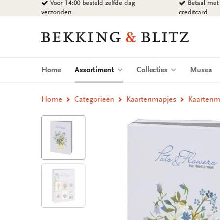
Voor 14:00 besteld zelfde dag
Betaal met 
Ga
verzonden
creditcard
naar
content
Bekking
&
Blitz
Uitgevers
(current)
Home
Assortiment
Collecties
Musea
B.V.
Home
Categorieën
Kaartenmapjes
Kaartenma