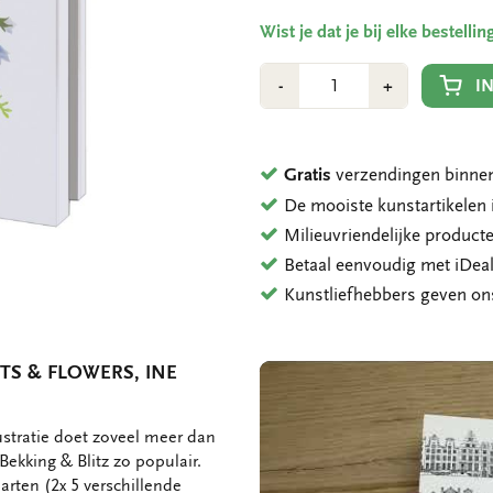
Wist je dat je bij elke bestell
Aantal
Min
Plus
I
-
+
1
1
Gratis
verzendingen binnen
De mooiste kunstartikele
Milieuvriendelijke product
Betaal eenvoudig met iDeal
Kunstliefhebbers geven o
TS & FLOWERS, INE
ustratie doet zoveel meer dan
ekking & Blitz zo populair.
arten (2x 5 verschillende