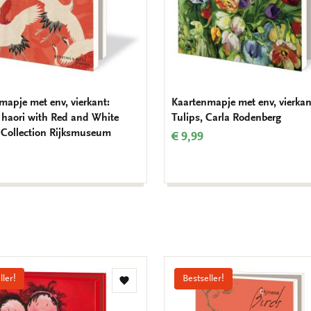
mapje met env, vierkant:
Kaartenmapje met env, vierkan
aori with Red and White
Tulips, Carla Rodenberg
 Collection Rijksmuseum
€ 9,99
ller!
Bestseller!
Toevoegen
aan
verlanglijst