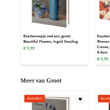
Kaartenmapje met env, groot:
Kaarten
Beautiful Flowers, Ingrid Smuling
Woman h
Cranes,
€ 9,99
A'dam
€ 9,99
Meer van Groot
Bestseller!
Bestse
Toevoegen
aan
verlanglijst