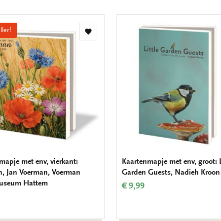
ller!
Toevoegen
aan
verlanglijst
mapje met env, vierkant:
Kaartenmapje met env, groot: L
, Jan Voerman, Voerman
Garden Guests, Nadieh Kroon
useum Hattem
€ 9,99