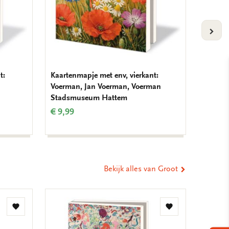
VOLG
t:
Kaartenmapje met env, vierkant:
Kaarten
Voerman, Jan Voerman, Voerman
Tuinvo
Stadsmuseum Hattem
Nederl
€ 9,99
€ 9,99
Bekijk alles van Groot
Toevoegen
Toevoegen
aan
aan
verlanglijst
verlanglijst