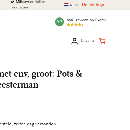
Milieuvriendelijke
Huidige taal
Dealer login
NL
producten
6661 reviews
op Ekomi
9.2
mark:
eken
Winkelman
Account
et env, groot: Pots &
eesterman
esteld, zelfde dag verzonden