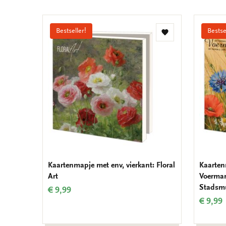
Bestseller!
Bestse
Toevoegen
aan
verlanglijst
Kaartenmapje met env, vierkant: Floral
Kaarten
Art
Voerman
Stadsm
€ 9,99
€ 9,99