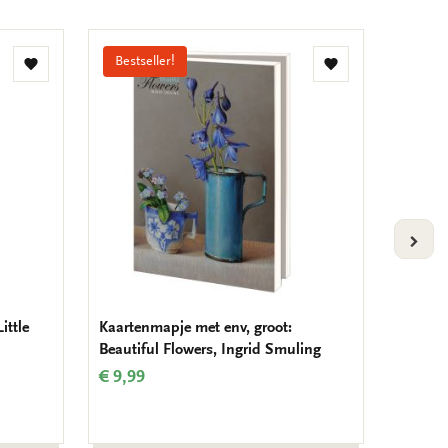
Bestseller!
Toevoegen
Toevoegen
aan
aan
verlanglijst
verlanglijst
VOLG
ittle
Kaartenmapje met env, groot:
Kaarten
Beautiful Flowers, Ingrid Smuling
deliver
€ 9,99
€ 8,99