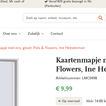
iDeal, Mr cash of
Vanaf €29 gratis bezorgd in NL
(Particulier)
Zoeken
Zo
Over ons
Zakelijk
Contact
pje met env, groot: Pots & Flowers, Ine Heesterman
Kaartenmapje m
Flowers, Ine H
Artikelnummer: LMC0498
€ 9,99
Vóór 14:00 b
Op voorraad