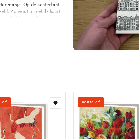
artenmapje. Op de achterkant
eld. Zo vindt u snel de kaart
en zijn blanco. Alle ruimte dus
 - Set van 10 dubbele kaarten
papier - Totale gewicht 175
ller!
Bestseller!
Toevoegen
aan
verlanglijst