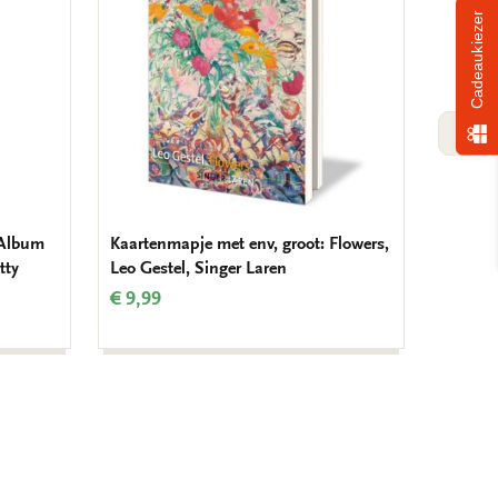
Cadeaukiezer
VOLG
 Album
Kaartenmapje met env, groot: Flowers,
Kaarten
tty
Leo Gestel, Singer Laren
Flowers
Amste
€ 9,99
€ 9,99