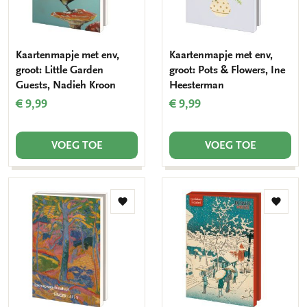
Kaartenmapje met env,
Kaartenmapje met env,
groot: Little Garden
groot: Pots & Flowers, Ine
Guests, Nadieh Kroon
Heesterman
€ 9,99
€ 9,99
VOEG TOE
VOEG TOE
Toevoegen
Toevo
aan
aan
verlanglijst
verlang