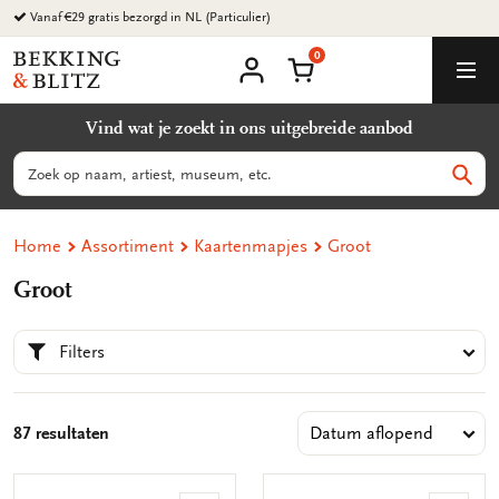
Ga
Vanaf €29 gratis bezorgd in NL (Particulier)
naar
0
content
Bekking
Winkelmand
Men
&
Mijn
account
Blitz
Vind wat je zoekt in ons uitgebreide aanbod
Uitgevers
B.V.
Zoeken
Zoek
Home
Assortiment
Kaartenmapjes
Groot
Groot
Filters
87 resultaten