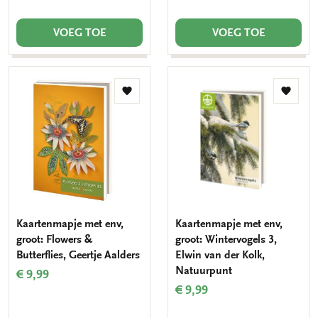
VOEG TOE
VOEG TOE
Toevoegen
Toevo
aan
aan
verlanglijst
verlang
Kaartenmapje met env,
Kaartenmapje met env,
groot: Flowers &
groot: Wintervogels 3,
Butterflies, Geertje Aalders
Elwin van der Kolk,
Natuurpunt
€ 9,99
€ 9,99