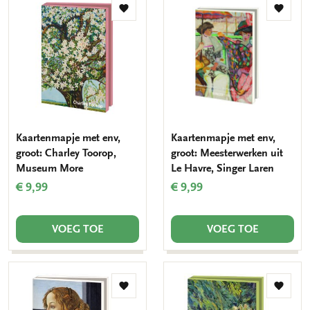
Toevoegen
Toevo
aan
aan
verlanglijst
verlang
Kaartenmapje met env,
Kaartenmapje met env,
groot: Charley Toorop,
groot: Meesterwerken uit
Museum More
Le Havre, Singer Laren
€ 9,99
€ 9,99
VOEG TOE
VOEG TOE
Toevoegen
Toevo
aan
aan