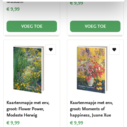
Museum
€ 9,99
€ 9,99
VOEG TOE
VOEG TOE
Toevoegen
Toevo
aan
aan
verlanglijst
verlang
Kaartenmapje met env,
Kaartenmapje met env,
groot: Flower Power,
groot: Moments of
Modeste Herwig
happiness, Juane Xue
€ 9,99
€ 9,99