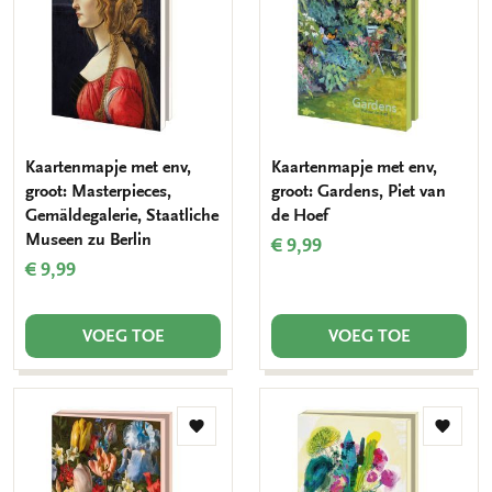
verlanglijst
verlang
Kaartenmapje met env,
Kaartenmapje met env,
groot: Masterpieces,
groot: Gardens, Piet van
Gemäldegalerie, Staatliche
de Hoef
Museen zu Berlin
€ 9,99
€ 9,99
VOEG TOE
VOEG TOE
Toevoegen
Toevo
aan
aan
verlanglijst
verlang