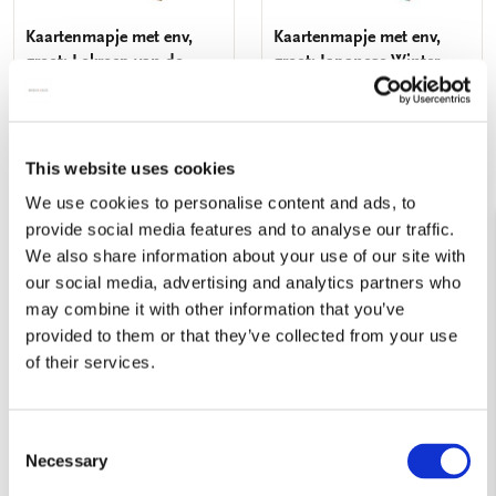
Kaartenmapje met env,
Kaartenmapje met env,
groot: Lokroep van de
groot: Japanese Winter
natuur, Singer Laren
€ 9,99
€ 9,99
This website uses cookies
VOEG TOE
VOEG TOE
We use cookies to personalise content and ads, to
provide social media features and to analyse our traffic.
We also share information about your use of our site with
Toevoegen
Toevo
our social media, advertising and analytics partners who
aan
aan
may combine it with other information that you’ve
verlanglijst
verlang
provided to them or that they’ve collected from your use
of their services.
Consent
Necessary
Selection
Kaartenmapje met env,
Kaartenmapje met env,