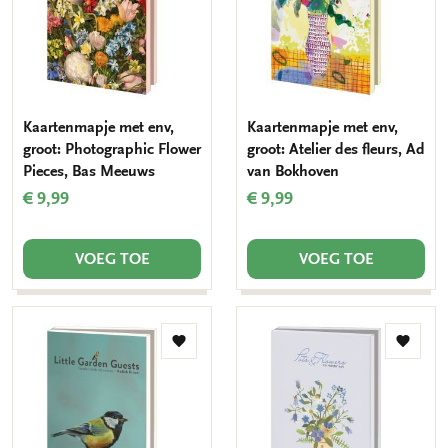
Kaartenmapje met env,
Kaartenmapje met env,
groot: Photographic Flower
groot: Atelier des fleurs, Ad
Pieces, Bas Meeuws
van Bokhoven
€ 9,99
€ 9,99
VOEG TOE
VOEG TOE
Toevoegen
Toevo
aan
aan
verlanglijst
verlang