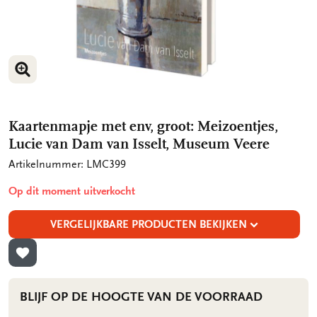
VERGROOT AFBEELDING
VERGROOT AFBEELDING
Kaartenmapje met env, groot: Meizoentjes,
Lucie van Dam van Isselt, Museum Veere
Artikelnummer: LMC399
Op dit moment uitverkocht
VERGELIJKBARE PRODUCTEN BEKIJKEN
TOEVOEGEN AAN VERLANGLIJST
BLIJF OP DE HOOGTE VAN DE VOORRAAD