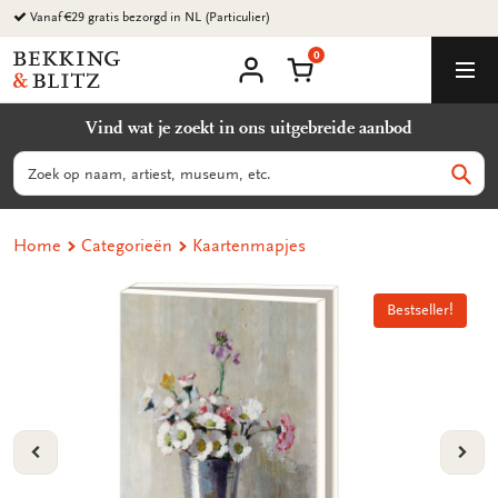
Ga
Vanaf €29 gratis bezorgd in NL (Particulier)
naar
0
content
Bekking
Winkelmand
Men
&
Mijn
account
Blitz
Vind wat je zoekt in ons uitgebreide aanbod
Uitgevers
B.V.
Zoeken
Zoek
Home
Categorieën
Kaartenmapjes
Bestseller!
Bestseller!
VORIGE
VOL