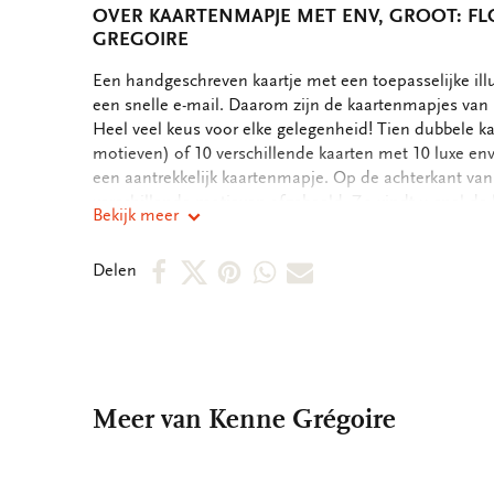
OVER KAARTENMAPJE MET ENV, GROOT: F
GREGOIRE
OMSCHRIJVING
Een handgeschreven kaartje met een toepasselijke ill
een snelle e-mail. Daarom zijn de kaartenmapjes van B
Heel veel keus voor elke gelegenheid! Tien dubbele ka
motieven) of 10 verschillende kaarten met 10 luxe en
een aantrekkelijk kaartenmapje. Op de achterkant va
verschillende motieven afgebeeld. Zo vindt u snel de 
Bekijk meer
binnenkant van de dubbele kaarten zijn blanco. Alle 
boodschap. - 13,5 x 18,5 x 1,5 cm - Set van 10 dubbele
Deel
Deel
Deel
Deel
Deel
Delen
motieven - 240 grms off white papier - Totale gewicht
op
op
via
via
via
Facebook
X
Pinterest
WhatsApp
E-
mail
Meer van Kenne Grégoire