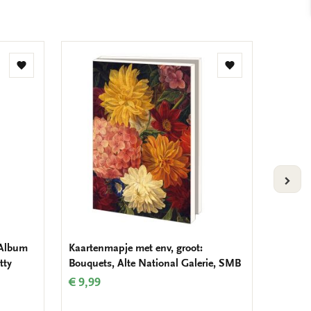
Toevoegen
Toevoegen
aan
aan
verlanglijst
verlanglijst
VOLG
 Album
Kaartenmapje met env, groot:
Kaarten
tty
Bouquets, Alte National Galerie, SMB
still l
€ 9,99
€ 9,99