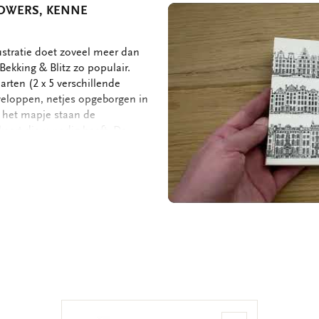
LOWERS, KENNE
ustratie doet zoveel meer dan
ekking & Blitz zo populair.
arten (2 x 5 verschillende
veloppen, netjes opgeborgen in
n het mapje staan de
kaart die u nodig heeft. De
ruimte dus voor uw persoonlijke
 kaarten met enveloppen - 2 x 5
 175 gram