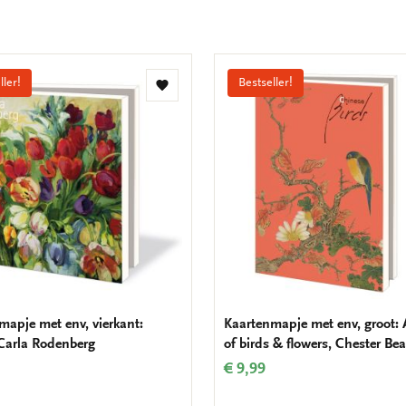
ller!
Bestseller!
Toevoegen
aan
verlanglijst
mapje met env, vierkant:
Kaartenmapje met env, groot:
 Carla Rodenberg
of birds & flowers, Chester Bea
€ 9,99