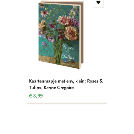
Toevoegen
aan
verlanglijst
Kaartenmapje met env, klein: Roses &
Tulips, Kenne Gregoire
€ 8,99