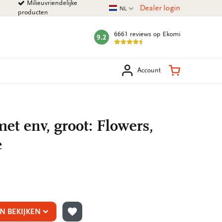
Milieuvriendelijke
Huidige taal
Dealer login
NL
producten
6661 reviews
op Ekomi
9.2
mark:
eken
Winkelman
Account
t env, groot: Flowers,
e
N BEKIJKEN
TOEVOEGEN AAN VERLANGLIJST