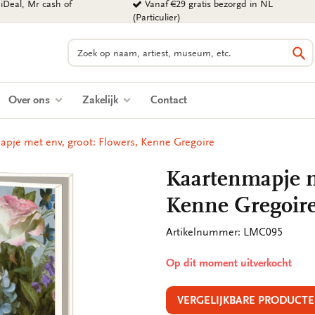
iDeal, Mr cash of
Vanaf €29 gratis bezorgd in NL
(Particulier)
Zoeken
Zo
Over ons
Zakelijk
Contact
pje met env, groot: Flowers, Kenne Gregoire
Kaartenmapje me
Kenne Gregoir
Artikelnummer: LMC095
Op dit moment uitverkocht
VERGELIJKBARE PRODUCTE