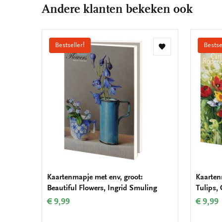
Andere klanten bekeken ook
Bestseller!
Bestse
Toevoegen
aan
verlanglijst
Kaartenmapje met env, groot:
Kaarten
Beautiful Flowers, Ingrid Smuling
Tulips,
€ 9,99
€ 9,99