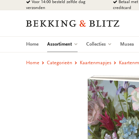
Voor 14:00 besteld zelfde dag
Betaal met 
Ga
verzonden
creditcard
naar
content
Bekking
&
Blitz
Uitgevers
(current)
Home
Assortiment
Collecties
Musea
B.V.
Home
Categorieën
Kaartenmapjes
Kaartenma