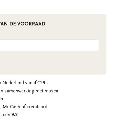
 VAN DE VOORRAAD
 Nederland vanaf €29,-
n in samenwerking met musea
en
, Mr Cash of creditcard
ns een
9.2