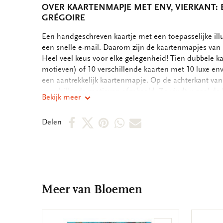
OVER KAARTENMAPJE MET ENV, VIERKANT:
GRÉGOIRE
OMSCHRIJVING
Een handgeschreven kaartje met een toepasselijke ill
een snelle e-mail. Daarom zijn de kaartenmapjes van B
Heel veel keus voor elke gelegenheid! Tien dubbele ka
motieven) of 10 verschillende kaarten met 10 luxe en
een aantrekkelijk kaartenmapje. Op de achterkant va
verschillende motieven afgebeeld. Zo vindt u snel de 
Bekijk meer
binnenkant van de dubbele kaarten zijn blanco. Alle 
boodschap. - 14,5 x 14,5 x 1,5 cm - Set van 10 dubbele
Deel
Deel
Deel
Deel
Deel
Delen
motieven - 240 grms off white papier - Totale gewicht
op
op
via
via
via
Facebook
X
Pinterest
WhatsApp
E-
mail
Meer van Bloemen