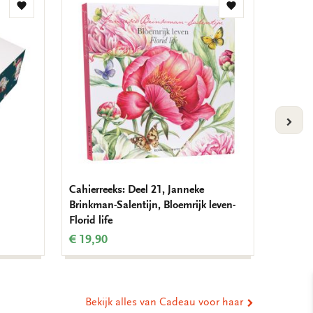
Toevoegen
Toevoegen
aan
aan
verlanglijst
verlanglijst
VOLG
Cahierreeks: Deel 21, Janneke
Parapl
Brinkman-Salentijn, Bloemrijk leven-
Tadema
Florid life
€ 29,9
€ 19,90
Bekijk alles van Cadeau voor haar