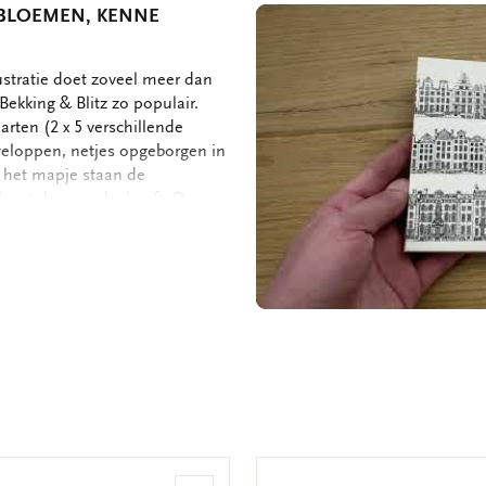
 BLOEMEN, KENNE
ustratie doet zoveel meer dan
ekking & Blitz zo populair.
arten (2 x 5 verschillende
veloppen, netjes opgeborgen in
n het mapje staan de
kaart die u nodig heeft. De
ruimte dus voor uw persoonlijke
 kaarten met enveloppen - 2 x 5
 152 gram