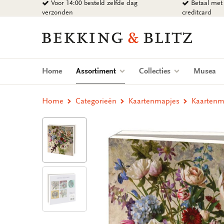
Voor 14:00 besteld zelfde dag
Betaal met 
Ga
verzonden
creditcard
naar
content
Bekking
&
Blitz
Uitgevers
(current)
Home
Assortiment
Collecties
Musea
B.V.
Home
Categorieën
Kaartenmapjes
Kaartenma