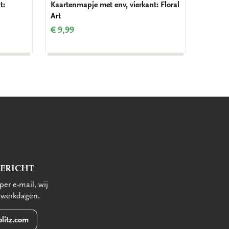
t:
Kaartenmapje met env, vierkant: Floral
Kaarten
Art
Beautif
€ 9,99
€ 9,99
BERICHT
per e-mail, wij
 werkdagen.
litz.com