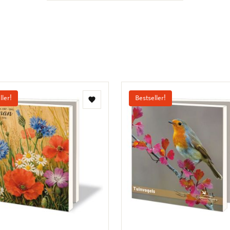
ller!
Bestseller!
Toevoegen
aan
verlanglijst