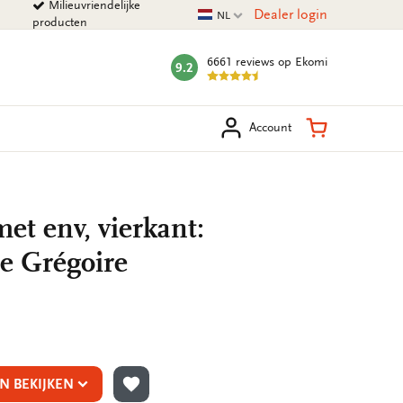
Milieuvriendelijke
Huidige taal
Dealer login
NL
producten
6661 reviews
op Ekomi
9.2
mark:
eken
Winkelman
Account
et env, vierkant:
e Grégoire
N BEKIJKEN
TOEVOEGEN AAN VERLANGLIJST