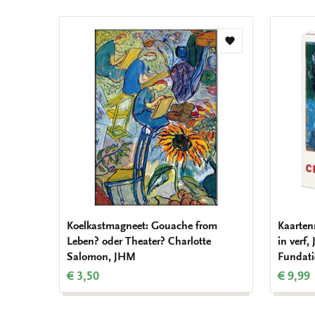
Toevoegen
aan
verlanglijst
Koelkastmagneet: Gouache from
Kaarten
Leben? oder Theater? Charlotte
in verf
Salomon, JHM
Fundati
€ 3,50
€ 9,99