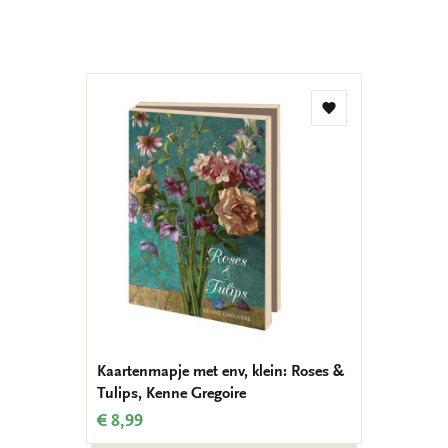
Toevoegen
aan
verlanglijst
Kaartenmapje met env, klein: Roses &
Tulips, Kenne Gregoire
€ 8,99