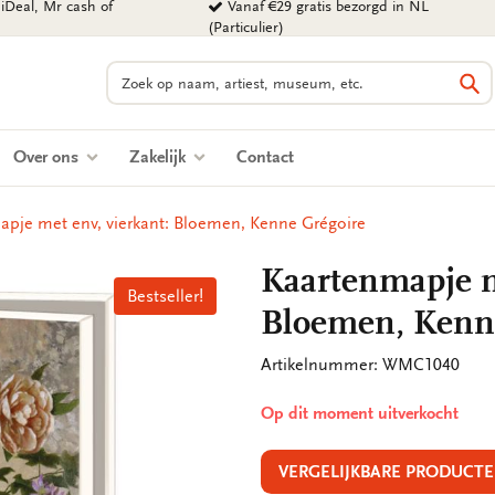
iDeal, Mr cash of
Vanaf €29 gratis bezorgd in NL
(Particulier)
Zoeken
Zo
Over ons
Zakelijk
Contact
pje met env, vierkant: Bloemen, Kenne Grégoire
Kaartenmapje m
Bestseller!
Bestseller!
Bloemen, Kenn
Artikelnummer: WMC1040
Op dit moment uitverkocht
VERGELIJKBARE PRODUCTE