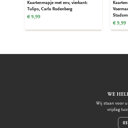
Kaartenmapje met env, vierkant:
Kaarten
Tulips, Carla Rodenberg
Voerman
Stadsm
€ 9,99
€ 9,99
WE HEL
Wij staan voor 
vrijdag tu
03