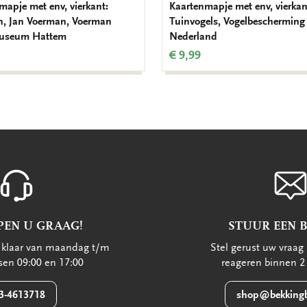
mapje met env, vierkant:
Kaartenmapje met env, vierkan
, Jan Voerman, Voerman
Tuinvogels, Vogelbescherming
useum Hattem
Nederland
€ 9,99
PEN U GRAAG!
STUUR EEN 
u klaar van maandag t/m
Stel gerust uw vraag 
ssen 09:00 en 17:00
reageren binnen 2
3-4613718
shop@bekkingb