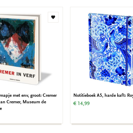
Toevoegen
aan
verlanglijst
mapje met env, groot: Cremer
Notitieboek A5, harde kaft: Ro
, Jan Cremer, Museum de
€ 14,99
e