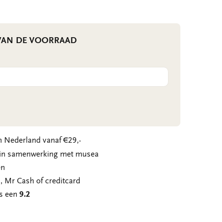
 VAN DE VOORRAAD
 Nederland vanaf €29,-
n in samenwerking met musea
en
, Mr Cash of creditcard
ns een
9.2