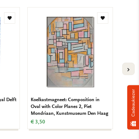
Toevoegen
Toevoegen
aan
aan
verlanglijst
verlanglijst
VOLG
Cadeaukiezer
yal Delft
Koelkastmagneet: Composition in
Koelkas
Oval with Color Planes 2, Piet
Mondr
Mondriaan, Kunstmuseum Den Haag
€ 3,50
€ 3,50