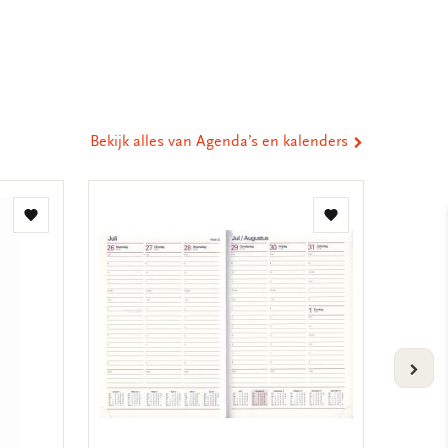
eel
ia
st
tsApp
-
ail
Bekijk alles van Agenda’s en kalenders
Toevoegen
Toevoegen
aan
aan
verlanglijst
verlanglijst
VOLG