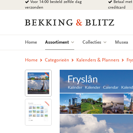
Voor 14:00 besteld zelfde dag
Betaal met 
Ga
verzonden
creditcard
naar
content
Bekking
&
Blitz
Uitgevers
(current)
Home
Assortiment
Collecties
Musea
B.V.
Home
Categorieën
Kalenders & Planners
Fr