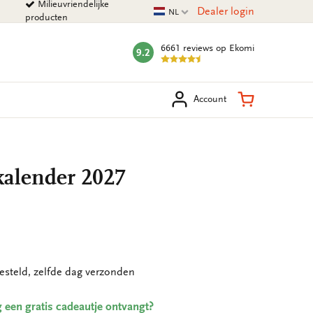
Milieuvriendelijke
Huidige taal
Dealer login
NL
producten
6661 reviews
op Ekomi
9.2
mark:
eken
Winkelman
Account
alender 2027
esteld, zelfde dag verzonden
ing een gratis cadeautje ontvangt?