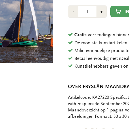
Aantal
Min
Plus
I
-
+
1
1
Gratis
verzendingen binnen
De mooiste kunstartikele
Milieuvriendelijke product
Betaal eenvoudig met iDeal
Kunstliefhebbers geven o
OVER FRYSLÂN MAANDKA
OMSCHRIJVING
Artikelcode: KA27220 Specifica
with map inside September 2
Maandoverzicht op 1 pagina Vo
afbeeldingen Formaat: 30 x 30