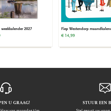
 weekkalender 2027
Fiep Westendorp maandkalen
9
€ 14,99
PEN U GRAAG!
STUUR EEN 
u klaar van maandag t/m
Stel gerust uw vraag 