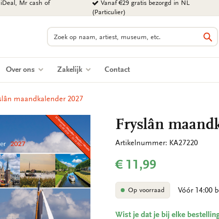
iDeal, Mr cash of
Vanaf €29 gratis bezorgd in NL
(Particulier)
Zoeken
Zo
Over ons
Zakelijk
Contact
yslân maandkalender 2027
Fryslân maandk
Artikelnummer: KA27220
€ 11,99
Vóór 14:00 b
Op voorraad
Wist je dat je bij elke bestell