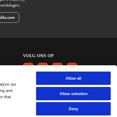
 werkdagen.
litz.com
VOLG ONS OP
VOLGS ONS OP FACEBOOK
VOLG ONS OP INSTAGRAM
VOLG ONS OP LINKEDIN
VOLG ONS OP PINTERE
Allow all
alyse our
KLANTBEOORDELINGEN
ing and
Allow selection
r that
6661 reviews
9.2
mark:
Deny