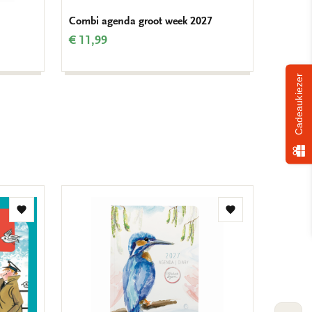
Combi agenda groot week 2027
Art we
€ 11,99
€ 16,9
Cadeaukiezer
Toevoegen
Toevoegen
aan
aan
verlanglijst
verlanglijst