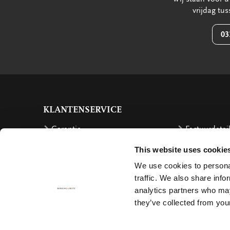
vrijdag tu
03
KLANTENSERVICE
Garantie
Factuurdetai
Bestellen
Terugbetalin
This website uses cookie
Verzendkosten
Klachten
We use cookies to personal
traffic. We also share info
Bestelling retourneren
Annuleren
analytics partners who may
Bezorging
Contact
they’ve collected from your
Betalen