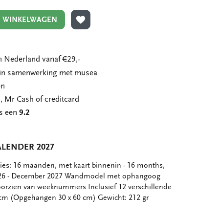
N WINKELWAGEN
TOEVOEGEN AAN VERLANGLIJST
 Nederland vanaf €29,-
n in samenwerking met musea
en
, Mr Cash of creditcard
ns een
9.2
LENDER 2027
ties: 16 maanden, met kaart binnenin - 16 months,
026 - December 2027 Wandmodel met ophangoog
orzien van weeknummers Inclusief 12 verschillende
 cm (Opgehangen 30 x 60 cm) Gewicht: 212 gr