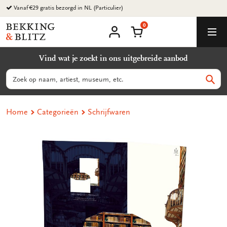
Ga
Vanaf €29 gratis bezorgd in NL (Particulier)
naar
0
content
Bekking
Winkelmand
Men
&
Mijn
account
Blitz
Vind wat je zoekt in ons uitgebreide aanbod
Uitgevers
B.V.
Zoeken
Zoek
Home
Categorieën
Schrijfwaren