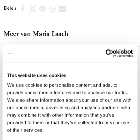
bedrukte binnenkant - 100 grms houtvrij papier - verpakt in
Deel
Deel
Deel
Deel
Deel
Delen
stevige kartonnen opbergmap, - hersluitbaar, 18,8 x 24,4, FC
op
op
via
via
via
bedrukt - Totale gewicht: 122 gram
Facebook
X
Pinterest
WhatsApp
E-
Meer van Maria Laach
mail
Toevoegen
aan
verlanglijst
This website uses cookies
We use cookies to personalise content and ads, to
provide social media features and to analyse our traffic.
We also share information about your use of our site with
our social media, advertising and analytics partners who
may combine it with other information that you’ve
provided to them or that they’ve collected from your use
of their services.