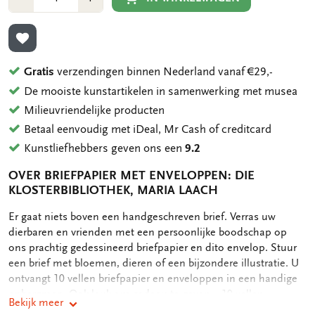
1
1
TOEVOEGEN AAN VERLANGLIJST
Gratis
verzendingen binnen Nederland vanaf €29,-
De mooiste kunstartikelen in samenwerking met musea
Milieuvriendelijke producten
Betaal eenvoudig met iDeal, Mr Cash of creditcard
Kunstliefhebbers geven ons een
9.2
OVER BRIEFPAPIER MET ENVELOPPEN: DIE
KLOSTERBIBLIOTHEK, MARIA LAACH
OMSCHRIJVING
Er gaat niets boven een handgeschreven brief. Verras uw
dierbaren en vrienden met een persoonlijke boodschap op
ons prachtig gedessineerd briefpapier en dito envelop. Stuur
een brief met bloemen, dieren of een bijzondere illustratie. U
ontvangt 10 vellen briefpapier en enveloppen in een handige
opbergmap. Ook leuk om cadeau te geven. - 10 vellen
Bekijk meer
briefpapier, 16 x 20,5 cm - 10 enveloppen, 10,5 x 16 cm met FC