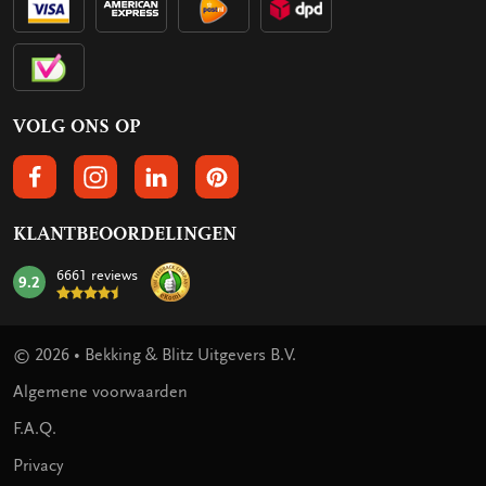
VOLG ONS OP
VOLGS ONS OP FACEBOOK
VOLG ONS OP INSTAGRAM
VOLG ONS OP LINKEDIN
VOLG ONS OP PINTEREST
KLANTBEOORDELINGEN
6661 reviews
9.2
mark:
© 2026 • Bekking & Blitz Uitgevers B.V.
Algemene voorwaarden
F.A.Q.
Privacy