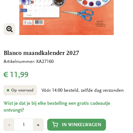
VERGROOT AFBEELDING
VERGROOT AFBEELDING
Blanco maandkalender 2027
Artikelnummer: KA27160
€ 11,99
Vóór 14:00 besteld, zelfde dag verzonden
Op voorraad
Wist je dat je bij elke bestelling een gratis cadeautje
ontvangt?
Aantal
Min
Plus
IN WINKELWAGEN
-
+
1
1