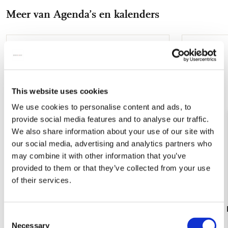
Facebook
X
Pinterest
WhatsApp
E-
Meer van Agenda’s en kalenders
mail
Toevoegen
aan
verlanglijst
This website uses cookies
We use cookies to personalise content and ads, to
provide social media features and to analyse our traffic.
We also share information about your use of our site with
our social media, advertising and analytics partners who
may combine it with other information that you’ve
provided to them or that they’ve collected from your use
of their services.
Athena A4 Docentenagenda 2026-2027
Artemis A5
Consent
€ 14,99
€ 11,99
Necessary
Selection