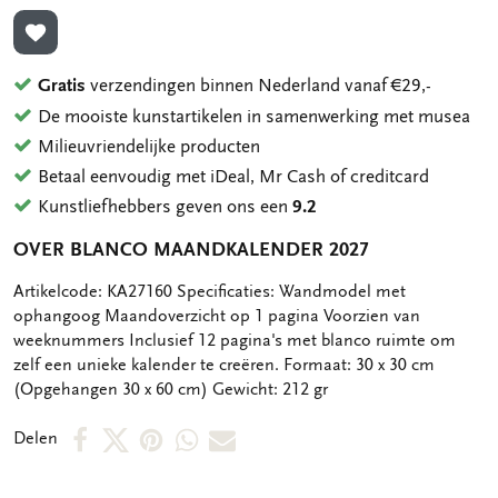
TOEVOEGEN AAN VERLANGLIJST
Gratis
verzendingen binnen Nederland vanaf €29,-
De mooiste kunstartikelen in samenwerking met musea
Milieuvriendelijke producten
Betaal eenvoudig met iDeal, Mr Cash of creditcard
Kunstliefhebbers geven ons een
9.2
OVER BLANCO MAANDKALENDER 2027
OMSCHRIJVING
Artikelcode: KA27160 Specificaties: Wandmodel met
ophangoog Maandoverzicht op 1 pagina Voorzien van
weeknummers Inclusief 12 pagina's met blanco ruimte om
zelf een unieke kalender te creëren. Formaat: 30 x 30 cm
(Opgehangen 30 x 60 cm) Gewicht: 212 gr
Deel
Deel
Deel
Deel
Deel
Delen
op
op
via
via
via