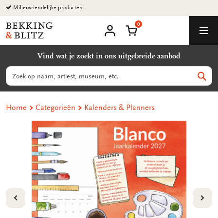
Ga
Milieuvriendelijke producten
naar
0
content
Bekking
Winkelmand
Men
&
Mijn
account
Blitz
Vind wat je zoekt in ons uitgebreide aanbod
Uitgevers
B.V.
Zoeken
Zoek
Home
Categorieën
Kalenders & Planners
VORIGE
VOL