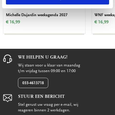
Michelle Dujardin weekagenda 2027
WNF weeka
€ 16,99
€ 16,99
WE HELPEN U GRAAG!
Wij staan voor u klaar van maandag
t/m vrijdag tussen 09:00 en 17:00
033-4613718
STUUR EEN BERICHT
Stel gerust uw vraag per e-mail, wij
reageren binnen 2 werkdagen.