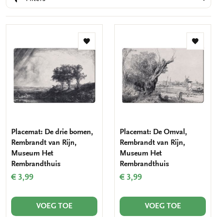
Toevoegen
Toevo
aan
aan
verlanglijst
verlang
Placemat: De drie bomen,
Placemat: De Omval,
Rembrandt van Rijn,
Rembrandt van Rijn,
Museum Het
Museum Het
Rembrandthuis
Rembrandthuis
€ 3,99
€ 3,99
VOEG TOE
VOEG TOE