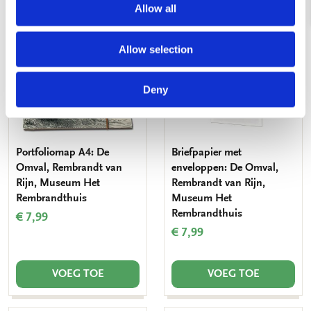
Allow all
Toevoegen
Toevo
aan
aan
Allow selection
verlanglijst
verlang
Deny
Portfoliomap A4: De
Briefpapier met
Omval, Rembrandt van
enveloppen: De Omval,
Rijn, Museum Het
Rembrandt van Rijn,
Rembrandthuis
Museum Het
Rembrandthuis
€ 7,99
€ 7,99
VOEG TOE
VOEG TOE