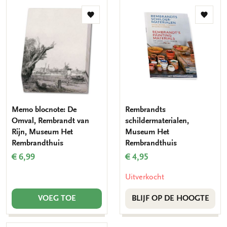
Toevoegen
Toevo
aan
aan
verlanglijst
verlang
Memo blocnote: De
Rembrandts
Omval, Rembrandt van
schildermaterialen,
Rijn, Museum Het
Museum Het
Rembrandthuis
Rembrandthuis
€ 6,99
€ 4,95
Uitverkocht
VOEG TOE
BLIJF OP DE HOOGTE