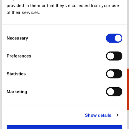
provided to them or that they’ve collected from your use
Toevoegen
Toevo
of their services.
aan
aan
verlanglijst
verlang
Consent
Necessary
Selection
Preferences
To-Do Koelkastmagneet:
Kaartenmapje met env,
De Zondeval van Adam en
vierkant: Rembrandt,
Statistics
Cadeaukiezer
Eva, Rembrandt van Rijn,
Rembrandt van Rijn,
Museum Het
Museum Het
Rembrandthuis
Rembrandthuis
Marketing
€ 8,99
€ 9,99
VOEG TOE
VOEG TOE
Show details