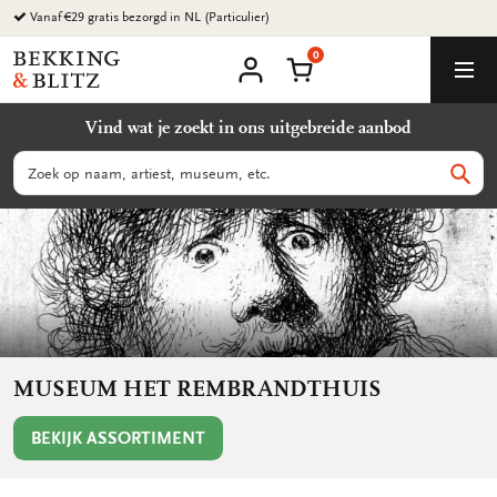
Ga
Vanaf €29 gratis bezorgd in NL (Particulier)
naar
0
content
Bekking
Winkelmand
Men
&
Mijn
account
Blitz
Vind wat je zoekt in ons uitgebreide aanbod
Uitgevers
B.V.
Zoeken
Zoek
MUSEUM HET REMBRANDTHUIS
BEKIJK ASSORTIMENT