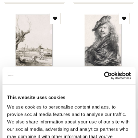
Toevoegen
Toevo
aan
aan
verlanglijst
verlang
L-mapje A4 formaat: De
L-mapje A4 formaat:
Omval, Rembrandt van
Zelfportret, Rembrandt
Rijn, Museum het
van Rijn, Museum Het
Rembrandthuis
Rembrandthuis
This website uses cookies
€ 3,50
€ 3,50
We use cookies to personalise content and ads, to
provide social media features and to analyse our traffic.
We also share information about your use of our site with
VOEG TOE
VOEG TOE
our social media, advertising and analytics partners who
may combine it with other information that you’ve