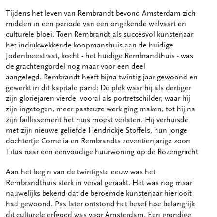
Tijdens het leven van Rembrandt bevond Amsterdam zich
midden in een periode van een ongekende welvaart en
culturele bloei. Toen Rembrandt als succesvol kunstenaar
het indrukwekkende koopmanshuis aan de huidige
Jodenbreestraat, kocht - het huidige Rembrandthuis - was
de grachtengordel nog maar voor een deel
aangelegd. Rembrandt heeft bijna twintig jaar gewoond en
gewerkt in dit kapitale pand: De plek waar hij als dertiger
zijn gloriejaren vierde, vooral als portretschilder, waar hij
zijn ingetogen, meer pasteuze werk ging maken, tot hij na
zijn faillissement het huis moest verlaten. Hij verhuisde
met zijn nieuwe geliefde Hendrickje Stoffels, hun jonge
dochtertje Cornelia en Rembrandts zeventienjarige zoon
Titus naar een eenvoudige huurwoning op de Rozengracht
Aan het begin van de twintigste eeuw was het
Rembrandthuis sterk in verval geraakt. Het was nog maar
nauwelijks bekend dat de beroemde kunstenaar hier ooit
had gewoond. Pas later ontstond het besef hoe belangrijk
dit culturele erfgoed was voor Amsterdam. Een grondige