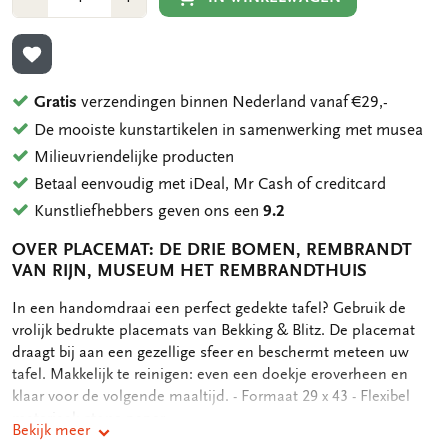
1
1
TOEVOEGEN AAN VERLANGLIJST
Gratis
verzendingen binnen Nederland vanaf €29,-
De mooiste kunstartikelen in samenwerking met musea
Milieuvriendelijke producten
Betaal eenvoudig met iDeal, Mr Cash of creditcard
Kunstliefhebbers geven ons een
9.2
OVER PLACEMAT: DE DRIE BOMEN, REMBRANDT
VAN RIJN, MUSEUM HET REMBRANDTHUIS
OMSCHRIJVING
In een handomdraai een perfect gedekte tafel? Gebruik de
vrolijk bedrukte placemats van Bekking & Blitz. De placemat
draagt bij aan een gezellige sfeer en beschermt meteen uw
tafel. Makkelijk te reinigen: even een doekje eroverheen en
klaar voor de volgende maaltijd. - Formaat 29 x 43 - Flexibel
materiaal: stone paper
Bekijk meer