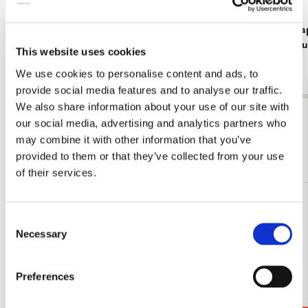
Memo blocnote: De Omval, Rembrandt van
Portfoliom
Rijn, Museum Het Rembrandthuis
Rijn, Muse
This website uses cookies
€ 6,99
€ 7,99
We use cookies to personalise content and ads, to
provide social media features and to analyse our traffic.
We also share information about your use of our site with
Bekijk alles van Rembrandt van Rijn
our social media, advertising and analytics partners who
may combine it with other information that you’ve
Meer van Museum Het Rembrandthuis
provided to them or that they’ve collected from your use
of their services.
Toevoegen
Consent
aan
Necessary
verlanglijst
Selection
Preferences