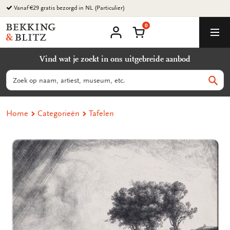
Ga
Vanaf €29 gratis bezorgd in NL (Particulier)
naar
0
content
Bekking
Winkelmand
Men
&
Mijn
account
Blitz
Vind wat je zoekt in ons uitgebreide aanbod
Uitgevers
B.V.
Zoeken
Zoek
Home
Categorieën
Tafelen