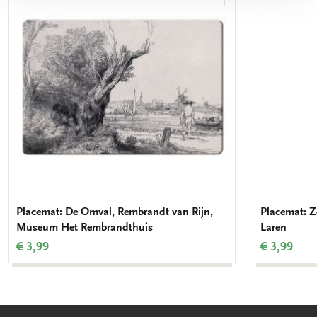
aan
verlanglijst
Placemat: De Omval, Rembrandt van Rijn,
Placemat: Z
Museum Het Rembrandthuis
Laren
€ 3,99
€ 3,99