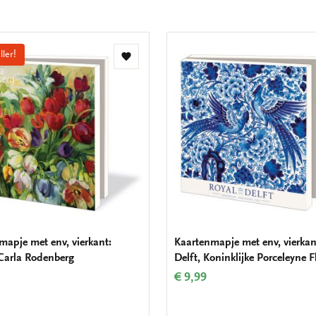
ller!
Toevoegen
aan
verlanglijst
mapje met env, vierkant:
Kaartenmapje met env, vierkan
 Carla Rodenberg
Delft, Koninklijke Porceleyne F
€ 9,99