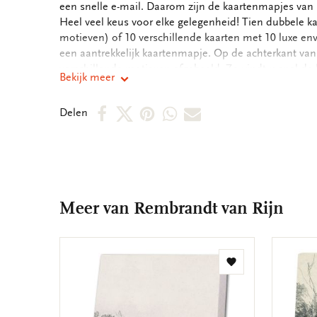
een snelle e-mail. Daarom zijn de kaartenmapjes van B
Heel veel keus voor elke gelegenheid! Tien dubbele ka
motieven) of 10 verschillende kaarten met 10 luxe en
een aantrekkelijk kaartenmapje. Op de achterkant va
verschillende motieven afgebeeld. Zo vindt u snel de 
Bekijk meer
binnenkant van de dubbele kaarten zijn blanco. Alle 
boodschap. - 14,5 x 14,5 x 1,5 cm - Set van 10 dubbele
Deel
Deel
Deel
Deel
Deel
Delen
motieven - 240 grms off white papier - Totale gewicht
op
op
via
via
via
Facebook
X
Pinterest
WhatsApp
E-
mail
Meer van Rembrandt van Rijn
Toevoegen
aan
verlanglijst