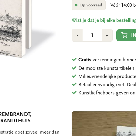
Vóór 14:00 b
Op voorraad
Wist je dat je bij elke bestell
Aantal
Min
Plus
I
-
+
1
1
Gratis
verzendingen binnen
De mooiste kunstartikele
Milieuvriendelijke product
Betaal eenvoudig met iDeal
Kunstliefhebbers geven o
 REMBRANDT,
BRANDTHUIS
ustratie doet zoveel meer dan