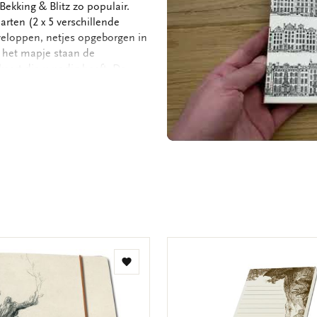
ekking & Blitz zo populair.
arten (2 x 5 verschillende
veloppen, netjes opgeborgen in
n het mapje staan de
kaart die u nodig heeft. De
ruimte dus voor uw persoonlijke
 kaarten met enveloppen - 2 x 5
 152 gram
Toevoegen
aan
verlanglijst