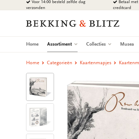
Voor 14:00 besteld zelfde dag
Betaal met 
Ga
verzonden
creditcard
naar
content
Bekking
&
Blitz
Uitgevers
(current)
Home
Assortiment
Collecties
Musea
B.V.
Home
Categorieën
Kaartenmapjes
Kaartenm