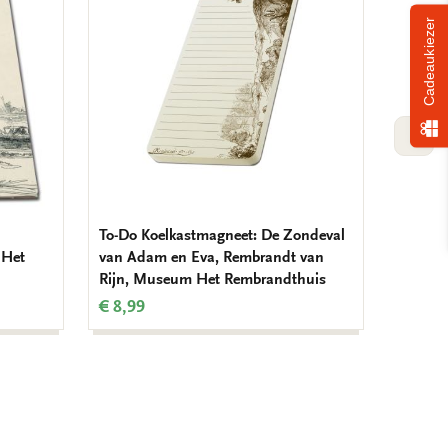
verlanglijst
verlanglijst
Cadeaukiezer
VOLG
To-Do Koelkastmagneet: De Zondeval
L-mapje
 Het
van Adam en Eva, Rembrandt van
Rembra
Rijn, Museum Het Rembrandthuis
Rembra
€ 8,99
€ 3,50