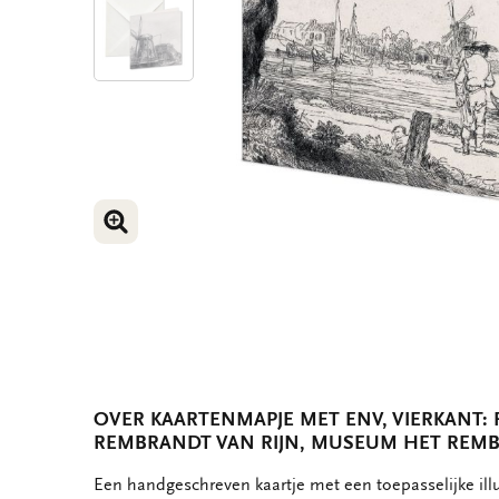
VERGROOT AFBEELDING
VERGROOT AFBEELDING
VERGROOT AFBEELDING
OVER KAARTENMAPJE MET ENV, VIERKANT:
REMBRANDT VAN RIJN, MUSEUM HET REM
OMSCHRIJVING
Een handgeschreven kaartje met een toepasselijke ill