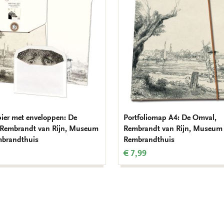
verlanglijst
pier met enveloppen: De
Portfoliomap A4: De Omval,
 Rembrandt van Rijn, Museum
Rembrandt van Rijn, Museum
mbrandthuis
Rembrandthuis
€ 7,99