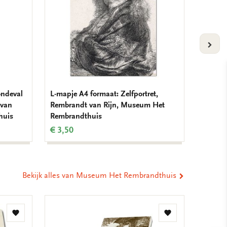
VOLG
ondeval
L-mapje A4 formaat: Zelfportret,
L-mapj
 van
Rembrandt van Rijn, Museum Het
Rembra
huis
Rembrandthuis
Rembra
€ 3,50
€ 3,50
Bekijk alles van Museum Het Rembrandthuis
Toevoegen
Toevoegen
aan
aan