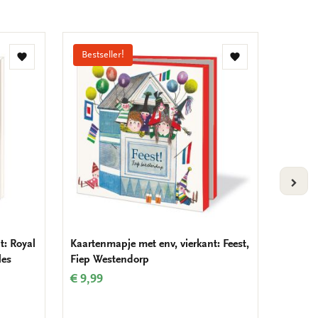
Bestseller!
Bestse
Toevoegen
Toevoegen
aan
aan
verlanglijst
verlanglijst
VOLG
t: Royal
Kaartenmapje met env, vierkant: Feest,
Kaarten
les
Fiep Westendorp
Tuinvo
Nederl
€ 9,99
€ 9,99