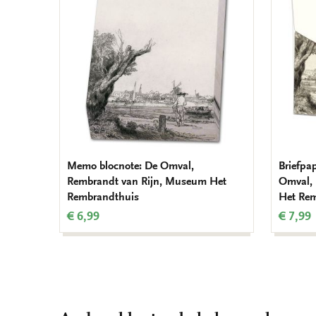
verlanglijst
Memo blocnote: De Omval,
Briefpa
Rembrandt van Rijn, Museum Het
Omval,
Rembrandthuis
Het Re
€ 6,99
€ 7,99