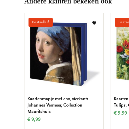
Andere klanten bekeken ook
Bestseller!
Bestse
Toevoegen
aan
verlanglijst
Kaartenmapje met env, vierkant:
Kaarten
Johannes Vermeer, Collection
Tulips,
Mauritshuis
€ 9,99
€ 9,99