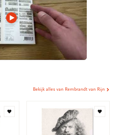
Video
afspelen
Bekijk alles van Rembrandt van Rijn
Toevoegen
Toevoegen
aan
aan
verlanglijst
verlanglijst