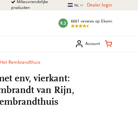
Milieuvriendelijke
Huidige taal
Dealer login
NL
producten
6661 reviews
op Ekomi
9.2
mark:
eken
Winkelman
Account
 Het Rembrandthuis
et env, vierkant:
brandt van Rijn,
embrandthuis