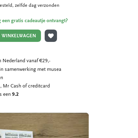
esteld, zelfde dag verzonden
ing een gratis cadeautje ontvangt?
N WINKELWAGEN
TOEVOEGEN AAN VERLANGLIJST
 Nederland vanaf €29,-
n in samenwerking met musea
en
, Mr Cash of creditcard
ns een
9.2