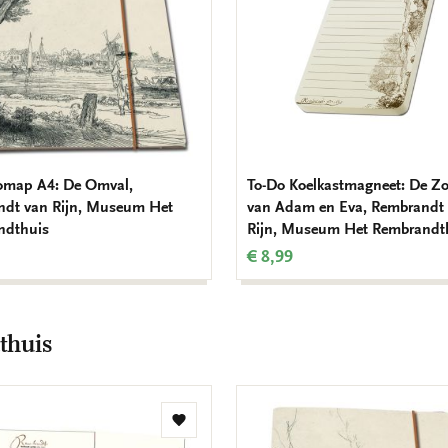
iomap A4: De Omval,
To-Do Koelkastmagneet: De Z
dt van Rijn, Museum Het
van Adam en Eva, Rembrandt
ndthuis
Rijn, Museum Het Rembrandt
€ 8,99
thuis
Toevoegen
aan