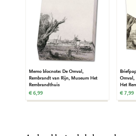
verlanglijst
Memo blocnote: De Omval,
Briefpa
Rembrandt van Rijn, Museum Het
Omval,
Rembrandthuis
Het Re
€ 6,99
€ 7,99