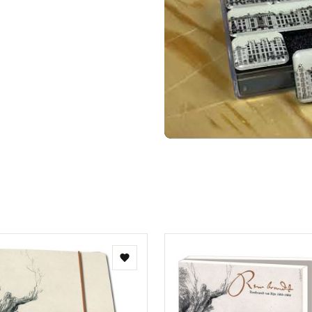
Toevoegen
aan
verlanglijst