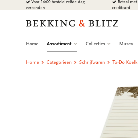
Voor 14:00 besteld zelfde dag
Betaal met 
Ga
verzonden
creditcard
naar
content
Bekking
&
Blitz
Uitgevers
(current)
Home
Assortiment
Collecties
Musea
B.V.
Home
Categorieën
Schrijfwaren
To-Do Koel