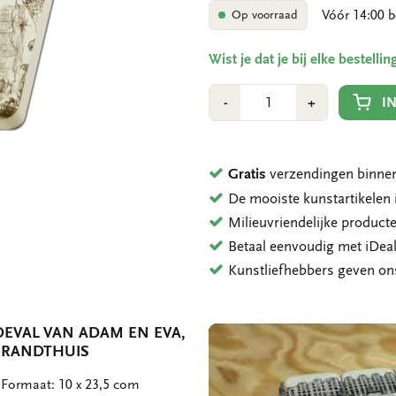
Vóór 14:00 b
Op voorraad
Wist je dat je bij elke bestell
Aantal
Min
Plus
I
-
+
1
1
Gratis
verzendingen binnen
De mooiste kunstartikele
Milieuvriendelijke product
Betaal eenvoudig met iDeal
Kunstliefhebbers geven o
EVAL VAN ADAM EN EVA,
BRANDTHUIS
 Formaat: 10 x 23,5 com