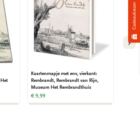
Cadeaukiezer
verlanglijst
verlanglijst
VOLG
Kaartenmapje met env, vierkant:
L-mapje
 Het
Rembrandt, Rembrandt van Rijn,
Rembra
Museum Het Rembrandthuis
Rembra
€ 9,99
€ 3,50