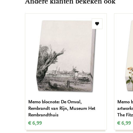
Andere klanten bekeken ook
Toevoegen
aan
verlanglijst
Memo blocnote: De Omval,
Memo bl
Rembrandt van Rijn, Museum Het
artwork
Rembrandthuis
The Fit
€ 6,99
€ 6,99