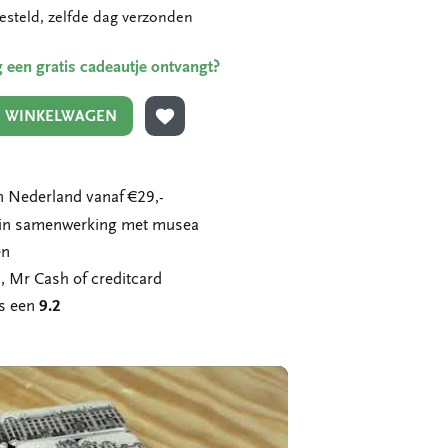
esteld, zelfde dag verzonden
ing een gratis cadeautje ontvangt?
N WINKELWAGEN
TOEVOEGEN AAN VERLANGLIJST
 Nederland vanaf €29,-
n in samenwerking met musea
en
, Mr Cash of creditcard
ns een
9.2