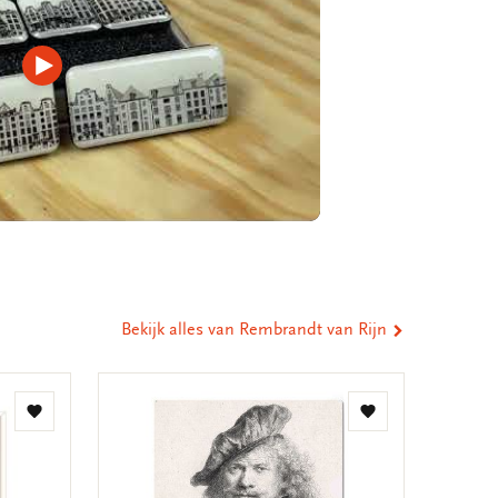
Video
afspelen
Bekijk alles van Rembrandt van Rijn
Toevoegen
Toevoegen
aan
aan
verlanglijst
verlanglijst