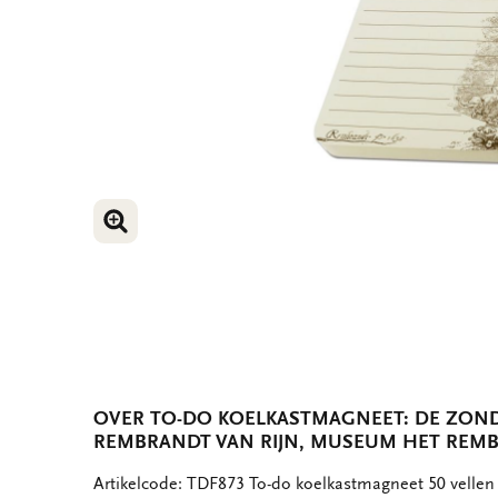
VERGROOT AFBEELDING
OVER TO-DO KOELKASTMAGNEET: DE ZOND
REMBRANDT VAN RIJN, MUSEUM HET REM
OMSCHRIJVING
Artikelcode: TDF873 To-do koelkastmagneet 50 vellen