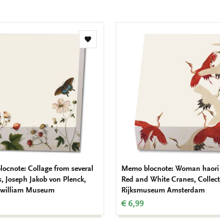
Toevoegen
aan
verlanglijst
ocnote: Collage from several
Memo blocnote: Woman haori
s, Joseph Jakob von Plenck,
Red and White Cranes, Collec
zwilliam Museum
Rijksmuseum Amsterdam
€ 6,99