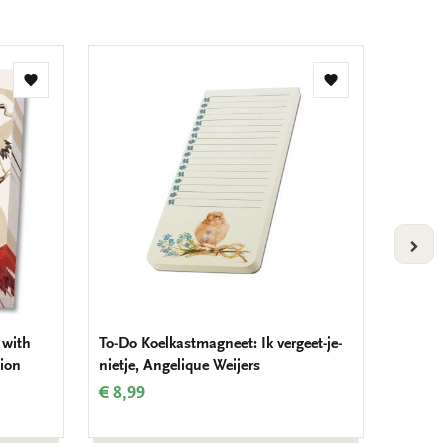
Toevoegen
Toevoegen
aan
aan
verlanglijst
verlanglijst
VOLG
 with
To-Do Koelkastmagneet: Ik vergeet-je-
To-Do K
tion
nietje, Angelique Weijers
Elwin v
Nederl
€ 8,99
€ 8,99