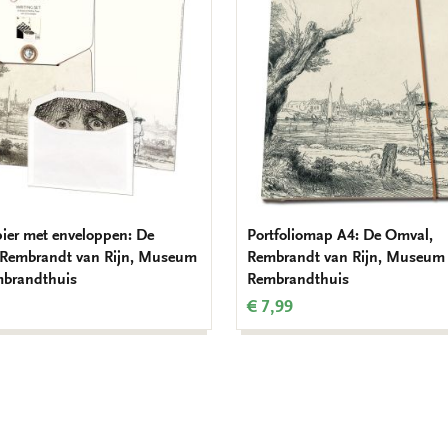
verlanglijst
pier met enveloppen: De
Portfoliomap A4: De Omval,
 Rembrandt van Rijn, Museum
Rembrandt van Rijn, Museum
mbrandthuis
Rembrandthuis
€ 7,99