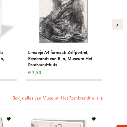
VOLG
t:
L-mapje A4 formaat: Zelfportret,
L-mapj
jn,
Rembrandt van Rijn, Museum Het
Rembra
Rembrandthuis
Rembra
€ 3,50
€ 3,50
Bekijk alles van Museum Het Rembrandthuis
Toevoegen
Toevoegen
aan
aan