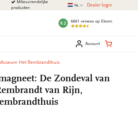
Milieuvriendelijke
Huidige taal
Dealer login
NL
producten
6661 reviews
op Ekomi
9.2
mark:
eken
Winkelman
Account
, Museum Het Rembrandthuis
magneet: De Zondeval van
embrandt van Rijn,
embrandthuis