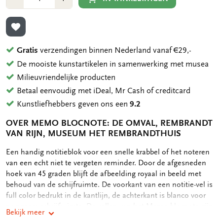
1
1
TOEVOEGEN AAN VERLANGLIJST
Gratis
verzendingen binnen Nederland vanaf €29,-
De mooiste kunstartikelen in samenwerking met musea
Milieuvriendelijke producten
Betaal eenvoudig met iDeal, Mr Cash of creditcard
Kunstliefhebbers geven ons een
9.2
OVER MEMO BLOCNOTE: DE OMVAL, REMBRANDT
VAN RIJN, MUSEUM HET REMBRANDTHUIS
OMSCHRIJVING
Een handig notitieblok voor een snelle krabbel of het noteren
van een echt niet te vergeten reminder. Door de afgesneden
hoek van 45 graden blijft de afbeelding royaal in beeld met
behoud van de schijfruimte. De voorkant van een notitie-vel is
full color bedrukt in de kantlijn, de achterkant is blanco voor
nog meer schrijfruimte. De vellen van het Memo blocnote zijn
Bekijk meer
stevig vastgelijmd en toch heel gemakkelijk, zonder scheuren,