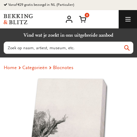
Ga
Vanaf €29 gratis bezorgd in NL (Particulier)
naar
0
content
Bekking
Winkelmand
Men
&
Mijn
account
Blitz
Vind wat je zoekt in ons uitgebreide aanbod
Uitgevers
B.V.
Zoeken
Zoek
Home
Categorieën
Blocnotes