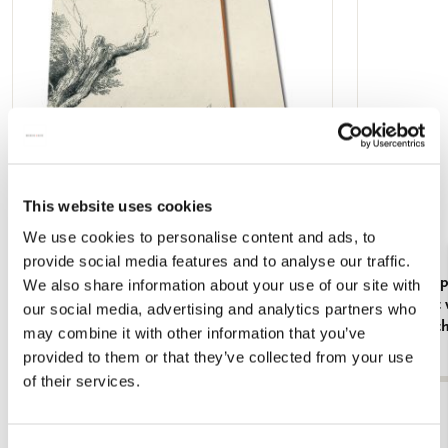
verlanglijst
This website uses cookies
We use cookies to personalise content and ads, to
provide social media features and to analyse our traffic.
Portfoliomap A4: De Omval, Rembrandt van
Kaartenmapj
We also share information about your use of our site with
Rijn, Museum Het Rembrandthuis
Rembrandt 
our social media, advertising and analytics partners who
Rembrandth
€ 7,99
may combine it with other information that you’ve
€ 9,99
provided to them or that they’ve collected from your use
of their services.
Bekijk alles van Rembrandt van Rijn