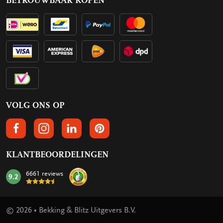
BETROUWBAAR KOPEN
VOLG ONS OP
VOLGS ONS OP FACEBOOK
VOLG ONS OP INSTAGRAM
VOLG ONS OP LINKEDIN
VOLG ONS OP PINTEREST
KLANTBEOORDELINGEN
6661 reviews
9.2
mark:
© 2026 • Bekking & Blitz Uitgevers B.V.