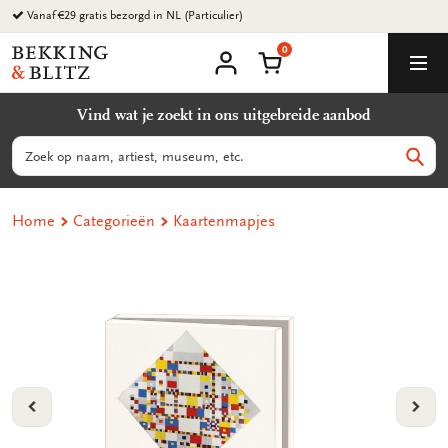
Ga
Vanaf €29 gratis bezorgd in NL (Particulier)
naar
0
content
Bekking
Winkelmand
Men
&
Mijn
account
Blitz
Vind wat je zoekt in ons uitgebreide aanbod
Uitgevers
B.V.
Zoeken
Zoek
Home
Categorieën
Kaartenmapjes
VORIGE
VOL