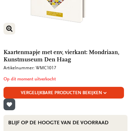
VERGROOT AFBEELDING
VERGROOT AFBEELDING
Kaartenmapje met env, vierkant: Mondriaan,
Kunstmuseum Den Haag
Artikelnummer: WMC1017
Op dit moment uitverkocht
VERGELIJKBARE PRODUCTEN BEKIJKEN
TOEVOEGEN AAN VERLANGLIJST
BLIJF OP DE HOOGTE VAN DE VOORRAAD