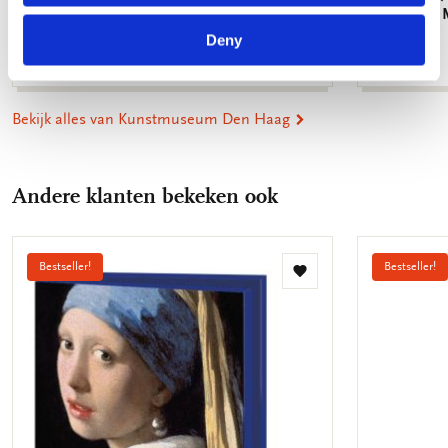
Color Planes 2, Piet Mondriaan,
Plane, Pie
Kunstmuseum Den Haag
Haag
Deny
€ 3,50
€ 3,50
Bekijk alles van Kunstmuseum Den Haag
Andere klanten bekeken ook
Bestseller!
Bestseller!
Toevoegen
aan
verlanglijst