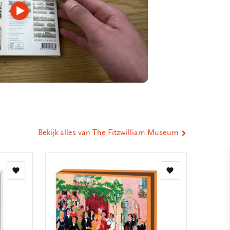
Video
afspelen
Bekijk alles van The Fitzwilliam Museum
Toevoegen
Toevoegen
aan
aan
verlanglijst
verlanglijst