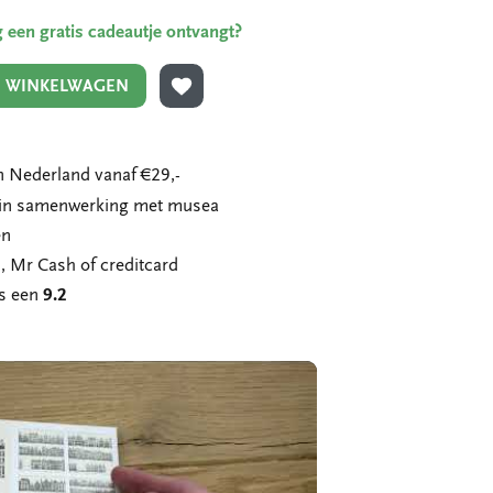
ing een gratis cadeautje ontvangt?
N WINKELWAGEN
TOEVOEGEN AAN VERLANGLIJST
 Nederland vanaf €29,-
n in samenwerking met musea
en
, Mr Cash of creditcard
ns een
9.2