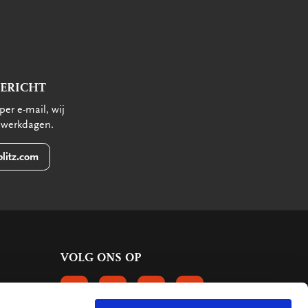
BERICHT
per e-mail, wij
 werkdagen.
litz.com
VOLG ONS OP
VOLGS ONS OP FACEBOOK
VOLG ONS OP INSTAGRAM
VOLG ONS OP LINKEDIN
VOLG ONS OP PINTERE