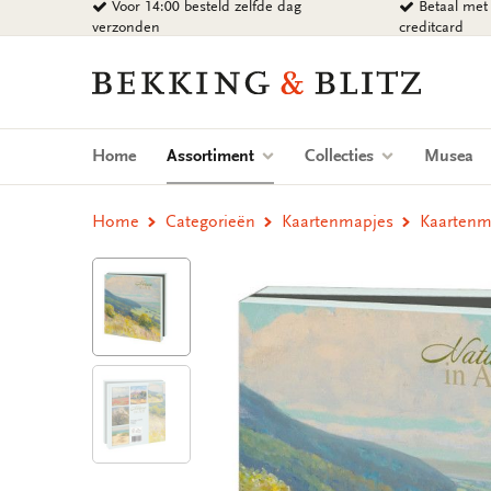
Voor 14:00 besteld zelfde dag
Betaal met 
Ga
verzonden
creditcard
naar
content
Bekking
&
Blitz
Uitgevers
(current)
Home
Assortiment
Collecties
Musea
B.V.
Home
Categorieën
Kaartenmapjes
Kaartenma