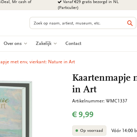
iDeal, Mr cash of
Vanaf €29 gratis bezorgd in NL
(Particulier)
Zoeken
Zo
Over ons
Zakelijk
Contact
pje met env, vierkant: Nature in Art
Kaartenmapje m
in Art
Artikelnummer: WMC1337
€ 9,99
Vóór 14:00 b
Op voorraad