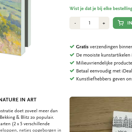
Wist je dat je bij elke bestell
Aantal
Min
Plus
I
-
+
1
1
Gratis
verzendingen binnen
De mooiste kunstartikele
Milieuvriendelijke product
Betaal eenvoudig met iDeal
Kunstliefhebbers geven o
NATURE IN ART
ustratie doet zoveel meer dan
ekking & Blitz zo populair.
arten (2 x 5 verschillende
veloppen, netjes opgeborgen in