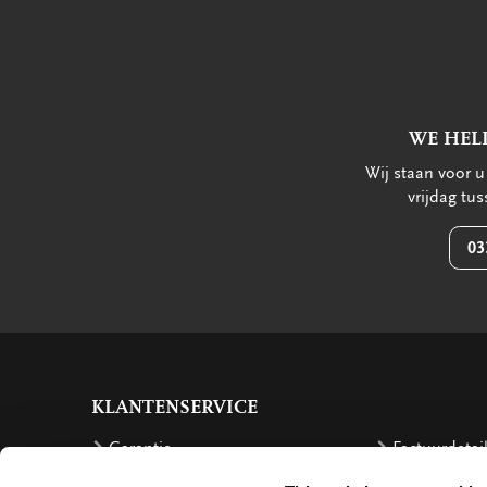
WE HEL
Wij staan voor 
vrijdag tu
03
KLANTENSERVICE
Garantie
Factuurdetai
Bestellen
Terugbetalin