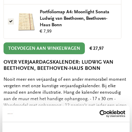
Beethoven,
van
Beethoven-
Beethoven,
Portfoliomap A4: Moonlight Sonata
Haus
Beethoven-
Ludwig van Beethoven, Beethoven-
Bonn
Portfoliomap
Haus
Haus Bonn
A4:
Bonn
€ 7,99
Moonlight
Sonata
Ludwig
TOEVOEGEN AAN WINKELWAGEN
€ 27,97
van
Beethoven,
OVER VERJAARDAGSKALENDER: LUDWIG VAN
Beethoven-
BEETHOVEN, BEETHOVEN-HAUS BONN
Haus
OMSCHRIJVING
Nooit meer een verjaardag of een ander memorabel moment
Bonn
vergeten met onze kunstige verjaardagskalender. Bij elke
maand een andere illustratie. Hang de kalender eenvoudig
aan de muur met het handige ophangoog. - 17 x 30 cm -
Wandmodel met ophangoog - 12 pagina's net ieder een eigen
maand - Elke maand een eigen afbeelding - 100 grms houtvrij,
Bekijk meer
offwhite papier - 162 gram
Deel
Deel
Deel
Deel
Deel
Delen