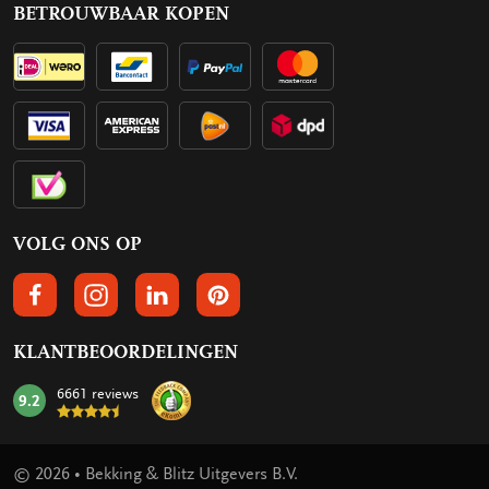
BETROUWBAAR KOPEN
VOLG ONS OP
VOLGS ONS OP FACEBOOK
VOLG ONS OP INSTAGRAM
VOLG ONS OP LINKEDIN
VOLG ONS OP PINTEREST
KLANTBEOORDELINGEN
6661 reviews
9.2
mark:
© 2026 • Bekking & Blitz Uitgevers B.V.