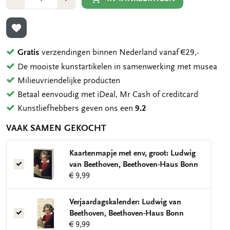
1
1
TOEVOEGEN AAN VERLANGLIJST
Gratis
verzendingen binnen Nederland vanaf €29,-
De mooiste kunstartikelen in samenwerking met musea
Milieuvriendelijke producten
Betaal eenvoudig met iDeal, Mr Cash of creditcard
Kunstliefhebbers geven ons een
9.2
VAAK SAMEN GEKOCHT
Kaartenmapje met env, groot: Ludwig
Kaartenmapje
van Beethoven, Beethoven-Haus Bonn
met
€ 9,99
env,
groot:
Verjaardagskalender: Ludwig van
Ludwig
Verjaardagskalender:
Beethoven, Beethoven-Haus Bonn
van
Ludwig
€ 9,99