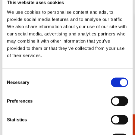
This website uses cookies
op
op
via
via
via
We use cookies to personalise content and ads, to
Facebook
X
Pinterest
WhatsApp
E-
provide social media features and to analyse our traffic.
Meer van Beethoven-Haus Bonn
mail
We also share information about your use of our site with
our social media, advertising and analytics partners who
may combine it with other information that you’ve
Toevoegen
provided to them or that they’ve collected from your use
aan
of their services.
verlanglijst
Consent
Necessary
Selection
Preferences
Statistics
Cadeaukiezer