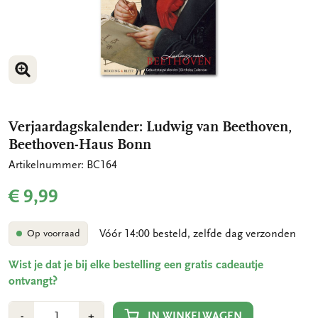
VERGROOT AFBEELDING
VERGROOT AFBEELDING
Verjaardagskalender: Ludwig van Beethoven,
Beethoven-Haus Bonn
Artikelnummer: BC164
€ 9,99
Vóór 14:00 besteld, zelfde dag verzonden
Op voorraad
Wist je dat je bij elke bestelling een gratis cadeautje
ontvangt?
Aantal
Min
Plus
IN WINKELWAGEN
-
+