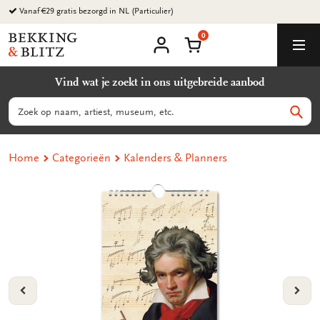
Ga
Vanaf €29 gratis bezorgd in NL (Particulier)
naar
0
content
Bekking
Winkelmand
Men
&
Mijn
account
Blitz
Vind wat je zoekt in ons uitgebreide aanbod
Uitgevers
B.V.
Zoeken
Zoek
Home
Categorieën
Kalenders & Planners
VORIGE
VOL