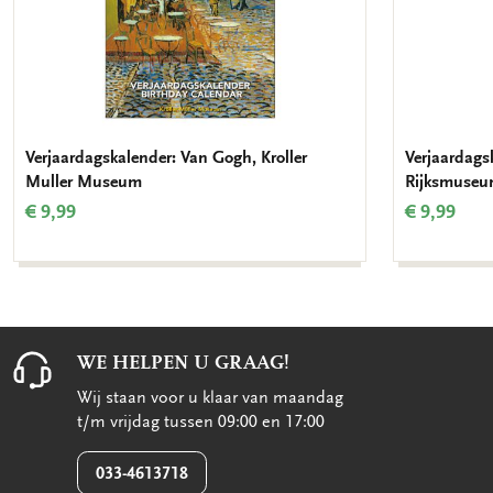
Verjaardagskalender: Van Gogh, Kroller
Verjaardags
Muller Museum
Rijksmuse
€ 9,99
€ 9,99
WE HELPEN U GRAAG!
Wij staan voor u klaar van maandag
t/m vrijdag tussen 09:00 en 17:00
033-4613718