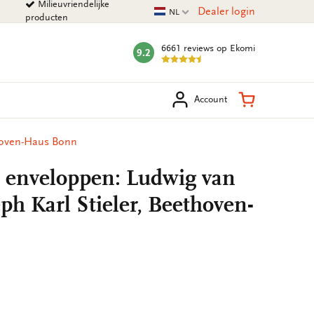
Milieuvriendelijke
Huidige taal
Dealer login
NL
producten
6661 reviews
op Ekomi
9.2
mark:
eken
Winkelman
Account
thoven-Haus Bonn
t enveloppen: Ludwig van
ph Karl Stieler, Beethoven-