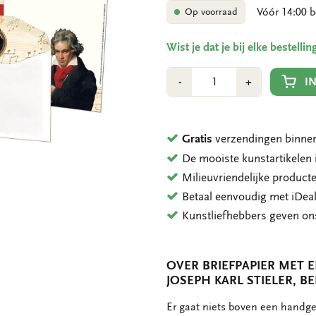
Vóór 14:00 b
Op voorraad
Wist je dat je bij elke bestell
Aantal
Min
Plus
I
-
+
1
1
Gratis
verzendingen binnen
De mooiste kunstartikele
Milieuvriendelijke product
Betaal eenvoudig met iDeal
Kunstliefhebbers geven o
OVER BRIEFPAPIER MET 
JOSEPH KARL STIELER,
OMSCHRIJVING
Er gaat niets boven een handge