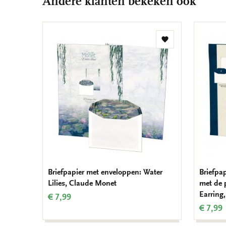
Andere klanten bekeken ook
Toevoegen
aan
verlanglijst
Briefpapier met enveloppen: Water
Briefpa
Lilies, Claude Monet
met de p
Earring
€ 7,99
€ 7,99