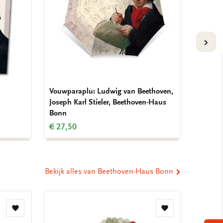
VOLG
Vouwparaplu: Ludwig van Beethoven,
L-mapj
Joseph Karl Stieler, Beethoven-Haus
Beethov
Bonn
Beetho
€ 27,50
€ 3,50
Bekijk alles van Beethoven-Haus Bonn
Toevoegen
Toevoegen
aan
aan