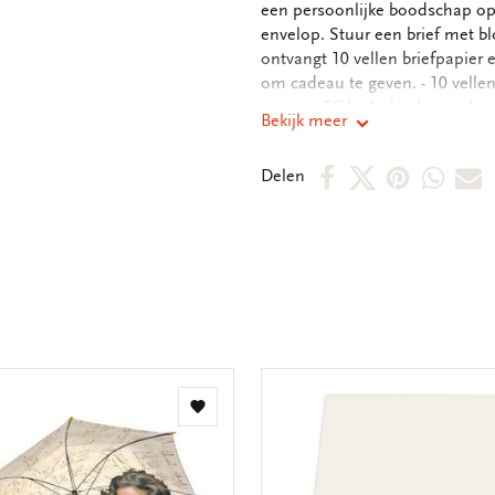
een persoonlijke boodschap op 
envelop. Stuur een brief met bl
ontvangt 10 vellen briefpapie
om cadeau te geven. - 10 vellen
cm met FC bedrukte binnenkant -
Bekijk meer
kartonnen opbergmap, - hersluit
gram
Deel
Deel
Deel
Deel
D
Delen
op
op
via
via
v
Facebook
X
Pintere
Wha
E
m
Toevoegen
aan
verlanglijst