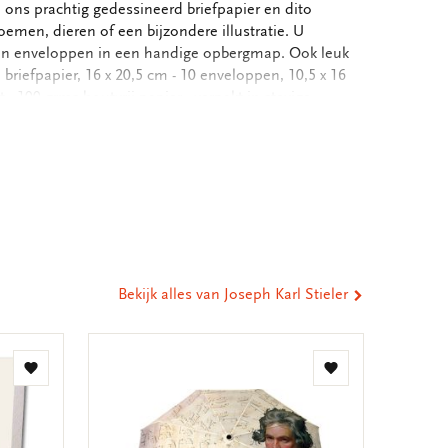
ons prachtig gedessineerd briefpapier en dito
oemen, dieren of een bijzondere illustratie. U
r en enveloppen in een handige opbergmap. Ook leuk
 briefpapier, 16 x 20,5 cm - 10 enveloppen, 10,5 x 16
 100 grms houtvrij papier - verpakt in stevige
baar, 18,8 x 24,4, FC bedrukt - Totale gewicht: 122
eel
ia
st
tsApp
-
ail
Bekijk alles van Joseph Karl Stieler
Toevoegen
Toevoegen
aan
aan
verlanglijst
verlanglijst