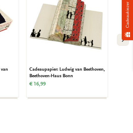
verlanglijst
verlanglijst
Cadeaukiezer
VOLG
g van
Cadeaupapier: Ludwig van Beethoven,
L-mapj
Beethoven-Haus Bonn
Beethov
Beetho
€ 16,99
€ 3,50