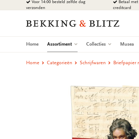
Voor 14:00 besteld zelfde dag
Betaal met 
Ga
verzonden
creditcard
naar
content
Bekking
&
Blitz
Uitgevers
(current)
Home
Assortiment
Collecties
Musea
B.V.
Home
Categorieën
Schrijfwaren
Briefpapier