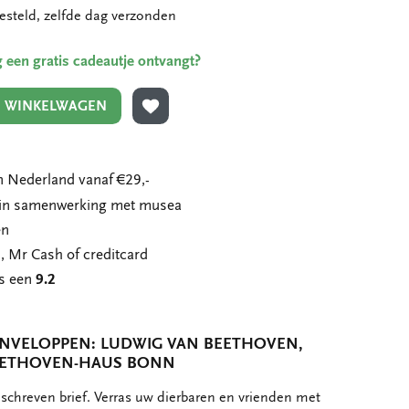
esteld, zelfde dag verzonden
ing een gratis cadeautje ontvangt?
N WINKELWAGEN
TOEVOEGEN AAN VERLANGLIJST
 Nederland vanaf €29,-
n in samenwerking met musea
en
, Mr Cash of creditcard
ns een
9.2
ENVELOPPEN: LUDWIG VAN BEETHOVEN,
 BEETHOVEN-HAUS BONN
schreven brief. Verras uw dierbaren en vrienden met